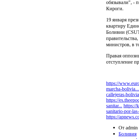
обязывали", -
Кироги.
19 января през
квартиру Един
Боливии (CSUT
правительства,
министров, в т
Правая оппозиц
отступление пр
https://www.euro
marcha-bolivia...
callejeras-bolivia
https://es.theepo
sanitar...
https:/
sanitario-por-las-
https://apnews.
От admin 
Боливия