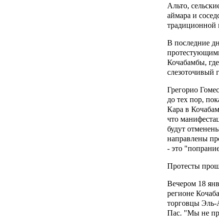
Альто, сельски
аймара и сосед
традиционной
В последние д
протестующими
Кочабамбы, гд
слезоточивый г
Грегорио Гомес
до тех пор, пок
Кара в Кочаба
что манифестац
будут отменены
направлены пр
- это "попрани
Протесты прош
Вечером 18 ян
регионе Кочаб
торговцы Эль-А
Пас. "Мы не пр