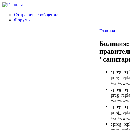
Отправить сообщение
Форумы
Главная
Боливия:
правител
"санитар
: preg_rep
preg_repla
/var/www/h
: preg_rep
preg_repla
/var/www/h
: preg_rep
preg_repla
/var/www/h
: preg_rep
preg_repla