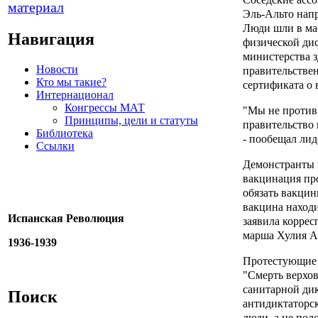
Эль-Альто нап
Люди шли в мас
Навигация
физической ди
министерства з
Новости
правительствен
Кто мы такие?
сертификата о
Интернационал
Конгрессы МАТ
"Мы не против 
Принципы, цели и статуты
правительство 
Библиотека
- пообещал лид
Ссылки
Демонстранты 
вакцинация про
обязать вакцин
вакцина находи
Испанская Революция
заявила корре
марша Хулия А
1936-1939
Протестующие 
"Смерть верхов
санитарной ди
Поиск
антидиктаторс
люди, а не под