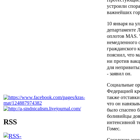
устроили спора
важнейших гор
10 января на 
департаменте Л
оплотов MAS. 
немедленного о
гражданского к
пояснил, что м
ни против вакц
для непривитых
- заявил он.
Социальные ор
Федерацией кре
также отставки
что он навязыв
было спасено б
боливийцы дове
RSS
интенсивной те
Гомес.
Соседские асс