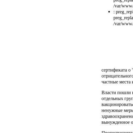
/var/www/h
: preg_rep
preg_repla
/var/www/h
сертификата о
отрицательного
частные места 
Власти пошли 
отдельных груп
вакцинироватьс
ненужные меры
здравоохранен
вынужденное о
Протестующие,