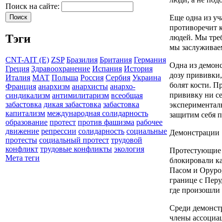
Поиск на сайте:
Еще одна из уч
противоречит к
Тэги
людей. Мы тре
мы заслуживаем
CNT-AIT (E)
ZSP
Бразилия
Британия
Германия
Одна из демонс
Греция
Здравоохранение
Испания
История
дозу прививки,
Италия
МАТ
Польша
Россия
Сербия
Украина
болят кости. П
Франция
анархизм
анархисты
анархо-
прививку ни се
синдикализм
антимилитаризм
всеобщая
экспериментал
забастовка
дикая забастовка
забастовка
капитализм
международная солидарность
защитим себя 
образование
протест
против фашизма
рабочее
движение
репрессии
солидарность
социальные
Демонстрации 1
протесты
социальный протест
трудовой
конфликт
трудовые конфликты
экология
Протестующие 
Мета теги
блокировали к
Пасом и Оруро,
границе с Перу
где произошли
Среди демонстр
члены ассоциа