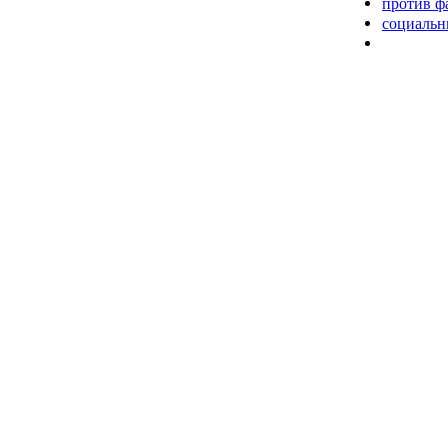
против ф
социальн