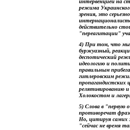
интервенцией на с
режима Украинского
зрения, это серьез
интернационалистск
действительно сто
"переагитации" уча
4) При том, что м
буржуазный, реакци
деспотический режи
идеологию и полити
правильным прибега
гитлеровским режи
пропагандистских ц
релятивированию и 
Холокостом и лагер
5) Слова в "первую 
противоречат фразе
Но, цитируя самих 
"сейчас не время та