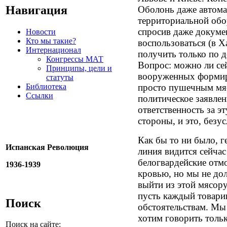
Навигация
Оболонь даже автома
территориальной обо
спросив даже докумен
Новости
Кто мы такие?
воспользоваться (в Х
Интернационал
получить только по 
Конгрессы МАТ
Вопрос: можно ли се
Принципы, цели и
вооруженных формиро
статуты
Библиотека
просто пушечным мяс
Ссылки
политическое заявлен
ответственность за э
стороны, и это, безус
Как бы то ни было, г
Испанская Революция
линия видится сейчас 
белогвардейские отмо
1936-1939
кровью, но мы не до
выйти из этой мясору
пусть каждый товари
Поиск
обстоятельствам. Мы 
хотим говорить тольк
Поиск на сайте: