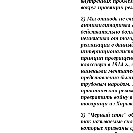
внутренних пробле
вокруг правящих ре
2) Мы отнюдь не с
антимилитаризма 
действительно долж
независимо от того
реализация в данны
интернационалисты
принцип превращен
классовую в 1914 г
наивными мечтател
представления был
трудовым народом. 
практических реко
превратить войну в
товарищи из Харьк
3) "Черный стяг" об
так называемые си
которые призваны с