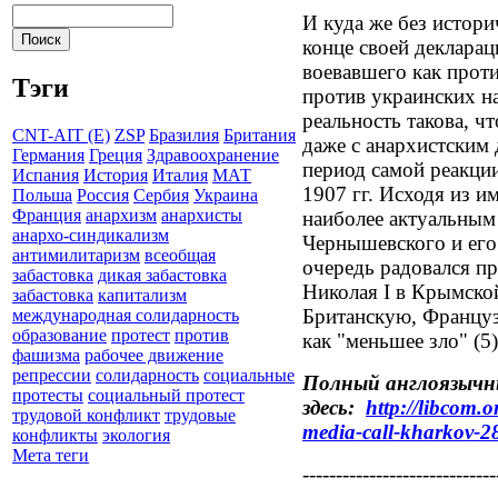
И куда же без истори
конце своей деклара
воевавшего как проти
Тэги
против украинских н
реальность такова, ч
CNT-AIT (E)
ZSP
Бразилия
Британия
даже с анархистским
Германия
Греция
Здравоохранение
период самой реакци
Испания
История
Италия
МАТ
1907 гг. Исходя из и
Польша
Россия
Сербия
Украина
Франция
анархизм
анархисты
наиболее актуальным 
анархо-синдикализм
Чернышевского и его 
антимилитаризм
всеобщая
очередь радовался п
забастовка
дикая забастовка
Николая I в Крымско
забастовка
капитализм
Британскую, Францу
международная солидарность
образование
протест
против
как "меньшее зло" (5). 
фашизма
рабочее движение
репрессии
солидарность
социальные
Полный англоязычн
протесты
социальный протест
здесь:
http://libcom.
трудовой конфликт
трудовые
media-call-kharkov-
конфликты
экология
Мета теги
-----------------------------