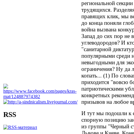
региональной секци
трудящихся. Разделя
правящих клик, мы в
до конца поняли глоб
война вызвана конкур
Запад до сих пор не 
углеводородов? И кто
"санитарной диктатур
популярными среди на
невыгодными для эк
ограничения? Ну да л
копать... (1) По слов
приходится "вовсю б
патриотическими убл
конкретных рекоменд
призывов на любое вр
И тут мы подошли к
RSS
спорную позицию зан
из группы "Черный с
Львове и Киеве. Кон