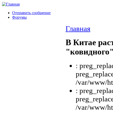
Отправить сообщение
Форумы
Главная
В Китае рас
"ковидного"
: preg_repla
preg_replace
/var/www/htm
: preg_repla
preg_replace
/var/www/htm