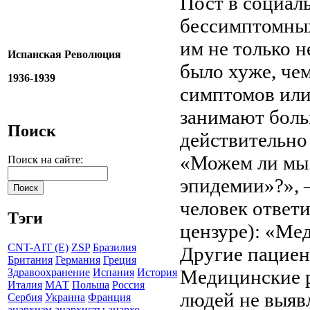
Пост в социал
бессимптомных
им не только 
Испанская Революция
было хуже, че
1936-1939
симптомов или
занимают боль
Поиск
действительно
«Можем ли мы 
Поиск на сайте:
эпидемии»?», 
человек ответи
Тэги
цензуре): «Ме
CNT-AIT (E)
ZSP
Бразилия
Другие пациен
Британия
Германия
Греция
Медицинские р
Здравоохранение
Испания
История
Италия
МАТ
Польша
Россия
людей не выяв
Сербия
Украина
Франция
анархизм
анархисты
анархо-