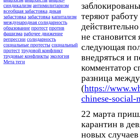
заблокированы
синдикализм
антимилитаризм
всеобщая забастовка
дикая
теряют работу 
забастовка
забастовка
капитализм
международная солидарность
действительно
образование
протест
против
фашизма
рабочее движение
не становится 
репрессии
солидарность
следующая пол
социальные протесты
социальный
протест
трудовой конфликт
внедряться и 
трудовые конфликты
экология
Мета теги
комментатор с
разница между
(
https://www.w
chinese-social-m
22 марта приш
карантин в де
новых случаев