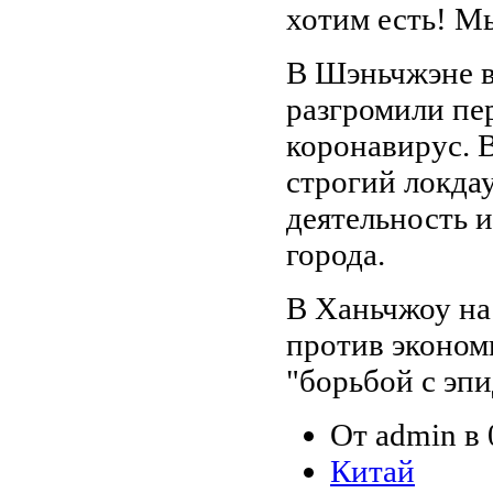
хотим есть! М
В Шэньчжэне 
разгромили пе
коронавирус. В
строгий локда
деятельность и
города.
В Ханьчжоу на
против эконом
"борьбой с эп
От admin в 
Китай