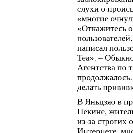
слухи о проис
«многие очнул
«Откажитесь о
пользователей.
написал пользо
Tea». – Обыкн
Агентства по т
продолжалось.
делать привив
В Яньцзяо в п
Пекине, жител
из-за строгих
Интернете, мн