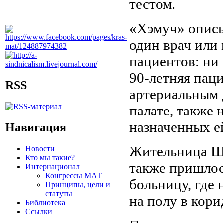
тестом.
«Хэмуч» описыв
один врач или
пациентов: ни 
90-летняя пац
RSS
артериальным 
палате, также 
назначенных ей
Навигация
Жительница Ша
Новости
Кто мы такие?
также пришлос
Интернационал
Конгрессы МАТ
больницу, где 
Принципы, цели и
статуты
на полу в кори
Библиотека
Ссылки