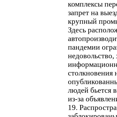
комплексы пер
запрет на выез
крупный пром
Здесь располож
автопроизводи
пандемии огр
недовольство, 
информационн
столкновения 
опубликованны
людей бьется в
из-за объявле
19. Распростр
заблокированы