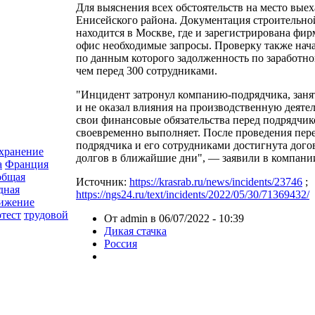
Для выяснения всех обстоятельств на место вые
Енисейского района. Документация строительно
находится в Москве, где и зарегистрирована фир
офис необходимые запросы. Проверку также нача
по данным которого задолженность по заработно
чем перед 300 сотрудниками.
"Инцидент затронул компанию-подрядчика, заня
и не оказал влияния на производственную деят
свои финансовые обязательства перед подрядчи
своевременно выполняет. После проведения пер
подрядчика и его сотрудниками достигнута дог
хранение
долгов в ближайшие дни", — заявили в компани
а
Франция
общая
Источник:
https://krasrab.ru/news/incidents/23746
;
дная
https://ngs24.ru/text/incidents/2022/05/30/71369432/
вижение
тест
трудовой
От admin в 06/07/2022 - 10:39
Дикая стачка
Россия