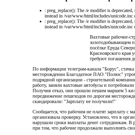
: preg_replace(): The /e modifier is deprecated
instead in /var/www/html/includes/unicode.inc 
: preg_replace(): The /e modifier is deprecated
instead in /var/www/html/includes/unicode.inc 
Вахтовые рабочие-ст
золотодобывающем пр
посёлке Еруда Север
Красноярского края у
требуют погашения до
По информации телеграм-канала "Борус", стачка
месторождении Благодатное ПАО "Полюс" утром
подрядной организации - строительной компании
работу, заняли вахтовые автобусы и потребовали
Получив отказ, они прошли пешим маршем 5 кил
передвижение пешеходов по дорогам месторожде
скандировали: "Зарплату не получили!"
Сообщается, что рабочим не платят зарплату с м
организовала проверку. Установлено, что в орг
нарушали сроки выплаты денег сотрудникам. В р
при том, что рабочие продолжали выполнять св