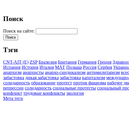
Поиск
Поиск на сайте:
Тэги
CNT-AIT (E)
ZSP
Бразилия
Британия
Германия
Греция
Здравоо
Испания
История
Италия
МАТ
Польша
Россия
Сербия
Украин
анархизм
анархисты
анархо-синдикализм
антимилитаризм
все
забастовка
дикая забастовка
забастовка
капитализм
междунаро
солидарность
образование
протест
против фашизма
рабочее д
репрессии
солидарность
социальные протесты
социальный про
конфликт
трудовые конфликты
экология
Мета теги