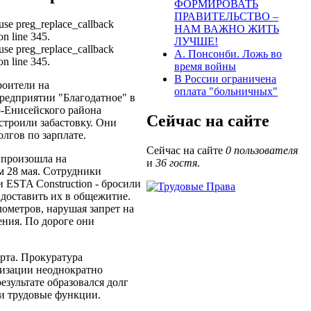
ФОРМИРОВАТЬ
ПРАВИТЕЛЬСТВО –
, use preg_replace_callback
НАМ ВАЖНО ЖИТЬ
on line 345.
ЛУЧШЕ!
, use preg_replace_callback
А. Понсонби. Ложь во
on line 345.
время войны
В России ограничена
роители на
оплата "больничных"
едприятии "Благодатное" в
о-Енисейского района
Сейчас на сайте
строили забастовку. Они
лгов по зарплате.
Сейчас на сайте
0 пользователя
 произошла на
и
36 гостя
.
 28 мая. Сотрудники
 ESTA Construction - бросили
 доставить их в общежитие.
ометров, нарушая запрет на
ния. По дороге они
арта. Прокуратура
анизации неоднократно
езультате образовался долг
ои трудовые функции.