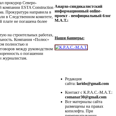
хал прокурор Северо-
Анархо-синдикалистский
й компании ESTA Construction
информационный online-
ма. Прокуратура направила в
проект - неофициальный блог
ли в Следственном комитете,
М.А.Т.:
й плате не погашена более
тую на строительных работах,
Наши баннеры:
ельность. Компания «Полюс»
ком полностью и
еговоров между руководством
оворенность о погашении
и журналистам.
Редакция
сайта:
larido@gmail.com
Контакт с К.Р.А.С.-М.А.Т.:
comanar30@gmail.com
Все материалы сайта
размещены на правах
копилефта. При
перепечатывании