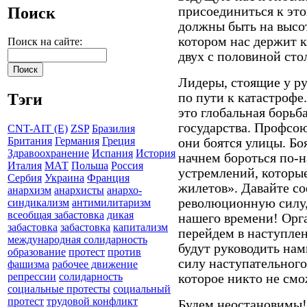
Поиск
присоединиться к это
должны быть на высот
котором нас держит 
Поиск на сайте:
двух с половиной сто
Лидеры, стоящие у ру
по пути к катастрофе.
Тэги
это глобальная борьб
государства. Профсою
CNT-AIT (E)
ZSP
Бразилия
Британия
Германия
Греция
они боятся улицы. Бо
Здравоохранение
Испания
История
начнем бороться по-
Италия
МАТ
Польша
Россия
устремлений, которы
Сербия
Украина
Франция
жилетов». Давайте с
анархизм
анархисты
анархо-
революционную силу,
синдикализм
антимилитаризм
всеобщая забастовка
дикая
нашего времени! Орг
забастовка
забастовка
капитализм
перейдем в наступлен
международная солидарность
будут руководить нам
образование
протест
против
силу наступательного
фашизма
рабочее движение
репрессии
солидарность
которое никто не смо
социальные протесты
социальный
протест
трудовой конфликт
Будем неостановимы!