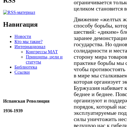
RSS
ограничивается тольк
целиком становится в
Движение «желтых жи
Навигация
способу борьбы, кото
шествий: «диким» бл
Новости
заранее демонстраци
Кто мы такие?
государства. Но одно
Интернационал
солидарности и мест
Конгрессы МАТ
сторону мира товаро
Принципы, цели и
статуты
практике борьбы мы с
Библиотека
чтобы противостоять
Ссылки
в мире мы сталкиваем
которая организует э
Буржуазия набивает к
беднее и беднее. Пов
организуют и поддер
Испанская Революция
порядок, который нас
1936-1939
эксплуатируемые под
силы уничтожить нес
ведущую нас к гибел