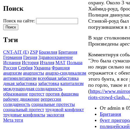
охрану. Около 3 ч
Поиск
Хаймид-роуд, бро
Полиция двинулась
Стэнвэй-роуд был
Поиск на сайте:
погрузившимся в х
В ходе столкнове
Тэги
Произведены арес
CNT-AIT (E)
ZSP
Бразилия
Британия
Комментируя собы
Германия
Греция
Здравоохранение
"Это была сумасше
Испания
История
Италия
МАТ
Польша
но люди сильно н
Россия
Сербия
Украина
Франция
отражается с обеи
анархизм
анархисты
анархо-синдикализм
антимилитаризм
всеобщая забастовка
этого бунта, я вс
дикая забастовка
забастовка
капитализм
по горло, такое и
международная солидарность
(
https://www.mirror
образование
протест
против фашизма
riots-crowd-clash...
рабочее движение
репрессии
солидарность
социальные протесты
От admin в 05
социальный протест
трудовой конфликт
Британия
трудовые конфликты
экология
бунт пригоро
Мета теги
полицейский