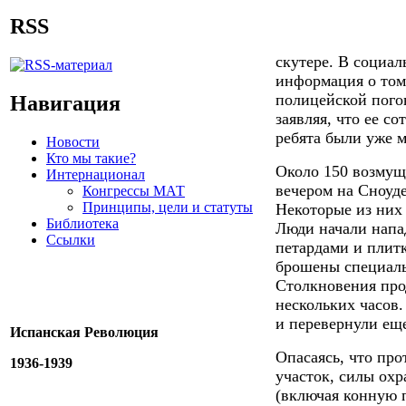
RSS
скутере. В социал
информация о том,
полицейской пого
Навигация
заявляя, что ее с
ребята были уже 
Новости
Кто мы такие?
Около 150 возмущ
Интернационал
вечером на Сноуде
Конгрессы МАТ
Принципы, цели и статуты
Некоторые из них 
Библиотека
Люди начали напа
Ссылки
петардами и плит
брошены специаль
Столкновения про
нескольких часов
и перевернули ещ
Испанская Революция
Опасаясь, что пр
1936-1939
участок, силы ох
(включая конную 