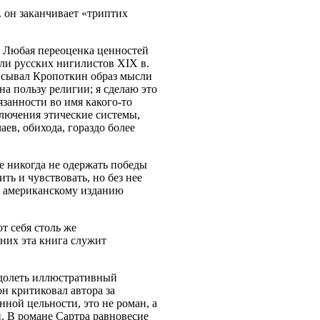
. он заканчивает «триптих
. Любая переоценка ценностей
ли русских нигилистов ХIX в.
писывал Кропоткин образ мысли
на пользу религии; я сделаю это
язанности во имя какого-то
ключения этические системы,
ев, обихода, гораздо более
ее никогда не одержать победы
ть и чувствовать, но без нее
к американскому изданию
.
т себя столь же
 них эта книга служит
одолеть иллюстративный
н критиковал автора за
ной цельности, это не роман, а
и. В романе Сартра равновесие