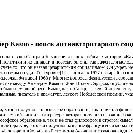
бер Камю - поиск антиавторитарного со
го называли Сартра и Камю среди своих любимых авторов. «Камю
 политики и их аппарат, и поэтому он стал так важен для молоде
счете то, что он назвал цезаристским социализмом. Он умрет, не
тузиазмом и судил бы сурово»[1], — писал в 1977 г. старый фра
ддержал бунтарей 1968 г. Многие вопросы французской леворади
лемике между Альбером Камю и Жан-Полем Сартром, опубликован
 было немало общего. Камю, как и Сартр, — левый интеллекту
иализма, писатель и драматург, лауреат Нобелевской премии, уч
, хотя и получил философское образование, так и не стал филос
телем той линии в литературе, которая получила название фран
ософское образование, так и не стал философом в строгом смысл
в литературе, которая получила название французского морализ
ан «Посторонний»: «Самый его метод («сочетание самоочевидн