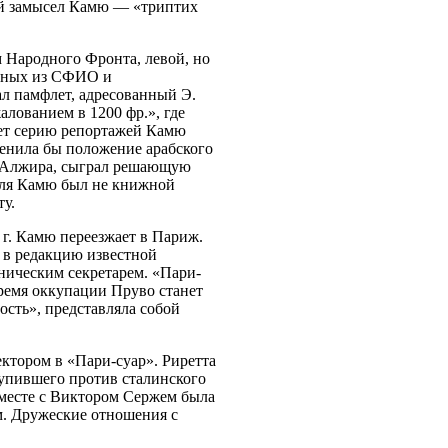
ый замысел Камю — «триптих
 Народного Фронта, левой, но
енных из СФИО и
л памфлет, адресованный Э.
лованием в 1200 фр.», где
ует серию репортажей Камю
енила бы положение арабского
в Алжира, сыграл решающую
 для Камю был не книжной
ту.
 г. Камю переезжает в Париж.
 в редакцию известной
хническим секретарем. «Пари-
ремя оккупации Пруво станет
ость», представляла собой
ктором в «Пари-суар». Риретта
тупившего против сталинского
 вместе с Виктором Сержем была
м. Дружеские отношения с