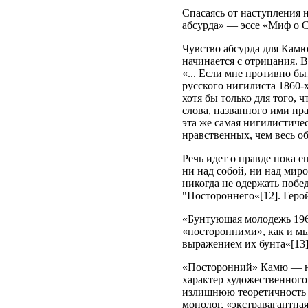
Спасаясь от наступления 
абсурда» — эссе «Миф о С
Чувство абсурда для Камю
начинается с отрицания. 
«... Если мне противно б
русского нигилиста 1860-х
хотя бы только для того, 
слова, названного ими нр
эта же самая нигилистиче
нравственных, чем весь об
Речь идет о правде пока е
ни над собой, ни над миро
никогда не одержать побе
"Постороннего«[12]. Геро
«Бунтующая молодежь 1968-
«посторонними», как и мы
выражением их бунта«[13]
«Посторонний» Камю — не
характер художественного
излишнюю теоретичность п
монолог, «экстравагантна