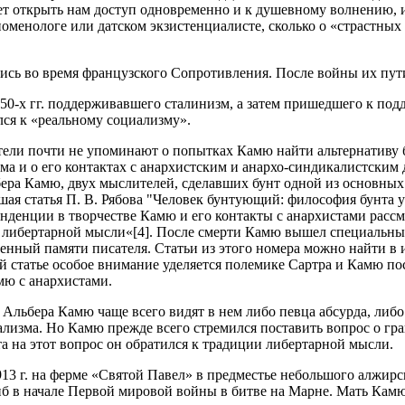
 открыть нам доступ одновременно и к душевному волнению, и
номенологе или датском экзистенциалисте, сколько о «страстны
ись во время французского Сопротивления. После войны их пут
0-50-х гг. поддерживавшего сталинизм, а затем пришедшего к по
лся к «реальному социализму».
тели почти не упоминают о попытках Камю найти альтернативу
ма и о его контактах с анархистским и анархо-синдикалистским
ера Камю, двух мыслителей, сделавших бунт одной из основных
шая статья П. В. Рябова "Человек бунтующий: философия бунта 
нденции в творчестве Камю и его контакты с анархистами рассм
е либертарной мысли«[4]. После смерти Камю вышел специальны
нный памяти писателя. Статьи из этого номера можно найти в 
 В этой статье особое внимание уделяется полемике Сартра и Камю 
мю с анархистами.
 Альбера Камю чаще всего видят в нем либо певца абсурда, либ
ализма. Но Камю прежде всего стремился поставить вопрос о гра
та на этот вопрос он обратился к традиции либертарной мысли.
13 г. на ферме «Святой Павел» в предместье небольшого алжир
иб в начале Первой мировой войны в битве на Марне. Мать Камю