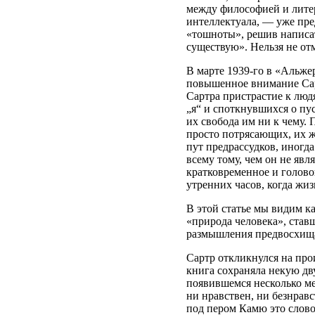
между философией и лите
интеллектуала, — уже пре
«тошноты», решив написат
существую». Нельзя не от
В марте 1939-го в «Альж
повышенное внимание Сар
Сартра пристрастие к люд
„я“ и споткнувшихся о пу
их свобода им ни к чему.
просто потрясающих, их ж
пут предрассудков, иногд
всему тому, чем он не явл
кратковременное и голово
утренних часов, когда жи
В этой статье мы видим к
«природа человека», став
размышления предвосхищ
Сартр откликнулся на про
книга сохраняла некую дв
появившемся несколько мес
ни нравствен, ни безнрав
под пером Камю это слово