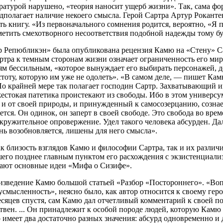
ратурой нарушено, «теория наносит ущерб жизни». Так, сама ф
дполагает наличие некоего смысла. Герой Сартра Артур Рокантен
ь книгу. «Из первоначального сомнения родится, вероятно, «Я п
метить смехотворного несоответствия подобной надежды тому бун
ер Репюбликэн» была опубликована рецензия Камю на «Стену» 
тра к темным сторонам жизни означает ограниченность его мир
ям бессильным, «которое вынуждает его выбирать персонажей, 
стоту, которую им уже не одолеть». «В самом деле, — пишет Ка
 По крайней мере так полагает господин Сартр. Захватывающий и
естокая патетика проистекают из свободы. Ибо в этом универсу
а и от своей природы, и принужденный к самосозерцанию, сознае
яется. Он одинок, он заперт в своей свободе. Это свобода во врем
кружительное опровержение. Удел такого человека абсурден. Дал
знь возобновляется, лишены для него смысла».
ак близость взглядов Камю и философии Сартра, так и их разли
шего позднее главным пунктом его расхождения с экзистенциали
ают основные идеи «Мифа о Сизифе».
изведение Камю большой статьей «Разбор «Постороннего». «Воп
усмысленность», неясно было, как автор относится к своему гер
яцев спустя, сам Камю дал отчетливый комментарий к своей пове
ствен. ... Он принадлежит к особой породе людей, которую Камю
 имеет два достаточно разных значения: абсурд одновременно и 