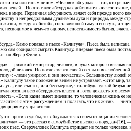
 этого тем или иным лицом. «Человек абсурда» — тот, кто решае
их вещей... Но что такое абсурд как действительное состояние, 
ека в мире. Первичная абсурдность являет себя прежде всего ка
динству и непреодолимым дуализмом духа и природы, между стра
о жизни, между «заботой», составляющей самую его суть, и тще
в, несводимое к чему-то одному, непостижимость бытия, власт
сурда» Камю показал в пьесе «Калигула». Пьеса была написана в
амю сам собирался сыграть Калигулу. Впервые пьеса была поста
сыграл Жерар Филип.
рда» — римский император, человек, в руках которого высшая вл
олодой человек. Но после смерти своей сестры и возлюбленной
тину»: «люди умирают, и они несчастны». Большинству людей эт
» Калигулу такое положение вещей не устраивает. «Этот мир, так
 луна, или счастье, или бессмертие, что-нибудь пускай безумное,
гула осознал всю абсурдность власти и готов доказать это всем
лесть». «Если казна имеет значение, то человеческая жизнь ее не 
гласиться с этим рассуждением и полагать, что их жизнь — ничт
а дворцовому управителю.
бунте против судьбы, то заблуждается в своем отрицании человек
«Калигула» — это рассказ о самоубийстве высшего порядка«[16],
оих пьес. Сверхчеловек Калигула отрицает не только человека,