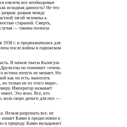
тся извлечь все необходимые
как исходная данность? Не что
к разрыв: разрыв между
стной тягой человека к
тностью стараний. Смерть,
ь случая — таковы полюсы
 1938 г. и предназначалась для
влена после войны в парижском
асть. В начале пьесы Калигула
 Друзиллы он понимает «очень
а истина ничуть не мешает. Но
ой как он есть, выносить
 но только не из этого мира»,
у миру. Император называет
имеет. Это ясно. Все, кто
о, коль скоро деньги для них —
а. Нельзя разрушать все, не
 — пишет Камю в предисловии к
 но и природу. Камю вкладывает