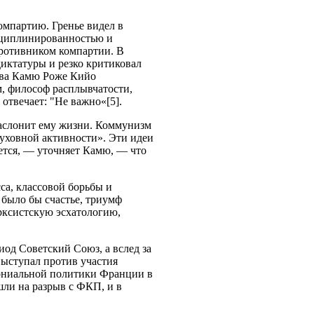
омпартию. Гренье видел в
сциплинированностью и
противником компартии. В
иктатуры и резко критиковал
тва Камю Роже Кийо
м, философ расплывчатости,
отвечает: "Не важно«[5].
 заслонит ему жизни. Коммунизм
духовной активности». Эти идеи
жется, — уточняет Камю, — что
са, классовой борьбы и
 было бы счастье, триумф
арксистскую эсхатологию,
од Советский Союз, а вслед за
ыступал против участия
ониальной политики Франции в
шли на разрыв с ФКП, и в