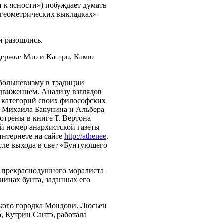
 к ясности») побуждает думать
х геометрических выкладках»
и разошлись.
ддержке Мао и Кастро, Камю
 большевизму в традиции
 движением. Анализу взглядов
 категорий своих философских
у Михаила Бакунина и Альбера
отрены в книге Т. Вертона
й номер анархистской газеты
интернете на сайте
http://athenee
.
после выхода в свет «Бунтующего
о прекраснодушного моралиста
ницах бунта, заданных его
ского городка Мондови. Люсьен
, Кутрин Сантэ, работала