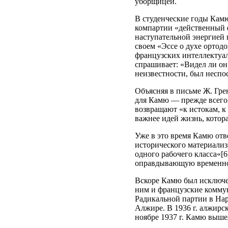
уборщицей.
В студенческие годы Камю
компартии «действенный 
наступательной энергией 
своем «Эссе о духе ортод
французских интеллектуа
спрашивает: «Видел ли он
неизвестности, был неспос
Объясняя в письме Ж. Гре
для Камю — прежде всего 
возвращают «к истокам, к 
важнее идей жизнь, котор
Уже в это время Камю отв
исторического материализ
одного рабочего класса«[6
оправдывающую временное
Вскоре Камю был исключен
ним и французские комму
Радикальной партии в На
Алжире. В 1936 г. алжирс
ноябре 1937 г. Камю выше