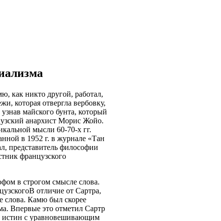
циализма
, как никто другой, работал,
жи, которая отвергла вербовку,
 узнав майского бунта, который
нцузский анархист Морис Жойо.
кальной мысли 60-70-х гг.
ной в 1952 г. в журнале «Тан
ал, представитель философии
астник французского
офом в строгом смысле слова.
цузскогоВ отличие от Сартра,
е слова. Камю был скорее
ма. Впервые это отметил Сартр
ых истин с уравновешивающим