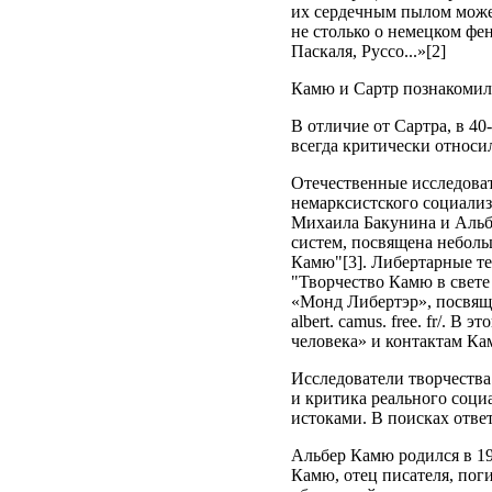
их сердечным пылом может
не столько о немецком фе
Паскаля, Руссо...»[2]
Камю и Сартр познакомил
В отличие от Сартра, в 4
всегда критически относи
Отечественные исследова
немарксистского социализ
Михаила Бакунина и Альб
систем, посвящена неболь
Камю"[3]. Либертарные те
"Творчество Камю в свет
«Монд Либертэр», посвяще
albert. camus. free. fr/.
человека» и контактам Ка
Исследователи творчества
и критика реального соци
истоками. В поисках отве
Альбер Камю родился в 19
Камю, отец писателя, пог