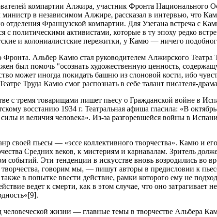
нователей компартии Алжира, участник Фронта Национального О
 министр в независимом Алжире, рассказал в интервью, что К
 отделения Французской компартии. Для Узегана встреча с Кам
я с политическими активистами, которые в ту эпоху редко встре
ские и колониалистские пережитки, у Камю — ничего подобного
о Фронта. Альбер Камю стал руководителем Алжирского Театра 
лжен был помочь "осознать художественную ценность, содержащу
усство может иногда покидать башню из слоновой кости, ибо чувс
 Театре Труда Камю смог распознать в себе талант писателя-драма
стве с тремя товарищами пишет пьесу о Гражданской войне в Ис
кому восстанию 1934 г. Театральная афиша гласила: «В октябрьс
илы и величия человека». Из-за разгоревшейся войны в Испани
нр своей пьесы — «эссе коллективного творчества». Камю и его
чества Средних веков, к мистериям и карнавалам. Зритель долже
ом событий. Эти тенденции в искусстве вновь возродились во 
 творчества, говорим мы, — пишут авторы в предисловии к пьесе
 также в попытке ввести действие, рамки которого ему не подхо
действие ведет к смерти, как в этом случае, что оно затрагивает 
дность«[9].
д человеческой жизни — главные темы в творчестве Альбера Ка