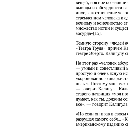
вещей, и ясное осознание
выводы из абсурдности сам
иное, как отношение челов
стремлением человека к е
вечному и конечностью ег
множество истин и сущест
абсурда«[15].
Темную сторону «людей аб
«Театра Труда», причем К
театре Эберто. Калигулу 
На этот раз «человек абсу
— умный и совестливый м
простую и очень ясную ис
«коронованного анархиста
нельзя. Поэтому мне нужна
— говорит Калигула. Кали
старого патриция «моя пре
думает, как ты, должны со
все», — говорит Калигул
«Но если он прав в своем 
разрушая самого себя... 
американскому изданию св