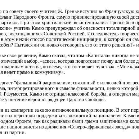
 по совету своего учителя Ж. Гренье вступил во Французскую к
фланг Народного Фронта, самую привилегированную своей ди
партию». При этом христианский экзистенциалист Гренье был 
оксии» учитель Камю предупреждал об опасности тоталитарной д
лов, восхищавшихся Советской Россией. Исследователь творчес
 в этом некий способ политической инициации, к которой он са
обен? Пытался ли он ловко отговорить его от этого решения?» и 
нье свое решение, Камю сказал, что том «Капитала» никогда не
этический выбор, «аскеза, которая подготовит почву для более 
товарищам детства, ко всему, что составляет чувства». «Мне ка
ая ведет прямо к коммунизму».
ергает "фальшивый рационализм, связанный с иллюзией прогрес
ма, интерпретированного в смысле финальности, целью которой
]. Разумеется, Камю не отрицал классовой борьбы, а отвергал м
 угнетение верой в грядущее Царство Свободы.
 из компартии за свою антиколониальную позицию. В этот пери
нисты перестали поддерживать алжирский национализм. Камю в
родном Фронте, так как радикалы были ярыми защитниками кол
кие националисты из движения «Северо-африканская звезда» по
л из партии.