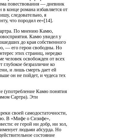
орма повествования — дневник
 в конце романа избавляется от
ишу, следовательно, я
ту, что породил ее«[14].
Сартра. По мнению Камю,
овосприятия. Камю увидел у
дошедших до края собственного
мю, — его герои свободны. Но
нтерес этих страниц, нередко
ме человек освобожден от всех
т глубокое безразличие ко
ени, и лишь смерть дает ей
ьше он не пойдет, и чудеса тех
чие (употребление Камю понятия
змом Сартра). Эти
реки своей самодостаточности,
ою. В «Мифе о Сизифе»,
сти: ее герой ни добр, ни зол,
 именует людьми абсурда. Но
действительное состояние