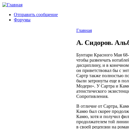
Отправить сообщение
Форумы
Главная
А. Сидоров. Аль
Бунтари Красного Мая 68-
чтобы развенчать нотаблей
дисциплину, и в конечном 
он приветствовал бы с эн
Сартр также полностью по
были затронуты еще в по
Модерн». У Сартра и Камю
атеистического экзистенц
Сопротивления.
В отличие от Сартра, Камю
Камю был скорее продолжа
Камю, хотя и получил фил
продолжателем той линии 
в своей рецензии на ром