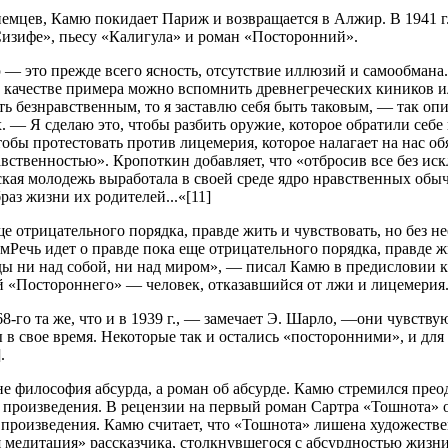
немцев, Камю покидает Париж и возвращается в Алжир. В 1941 г
изифе», пьесу «Калигула» и роман «Посторонний».
 — это прежде всего ясность, отсутствие иллюзий и самообмана
В качестве примера можно вспомнить древнегреческих киников и
ыть безнравственным, то я заставлю себя быть таковым, — так о
. — Я сделаю это, чтобы разбить оружие, которое обратили себе 
чтобы протестовать против лицемерия, которое налагает на нас об
авственностью». Кропоткин добавляет, что «отбросив все без ис
ская молодежь выработала в своей среде ядро нравственных обыча
раз жизни их родителей...«[11]
ще отрицательного порядка, правде жить и чувствовать, но без н
мРечь идет о правде пока еще отрицательного порядка, правде жи
ды ни над собой, ни над миром», — писал Камю в предисловии 
й «Постороннего» — человек, отказавшийся от лжи и лицемерия
го та же, что и в 1939 г., — замечает Э. Шарло, —они чувствую
 в свое время. Некоторые так и остались «посторонними», и для
.
 философия абсурда, а роман об абсурде. Камю стремился пре
 произведения. В рецензии на первый роман Сартра «Тошнота» о
роизведения. Камю считает, что «Тошнота» лишена художествен
я медитация» рассказчика, столкнувшегося с абсурдностью жизн