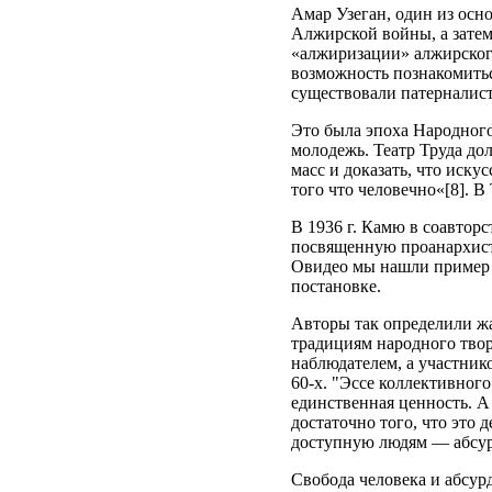
Амар Узеган, один из ос
Алжирской войны, а затем
«алжиризации» алжирского
возможность познакомитьс
существовали патерналист
Это была эпоха Народног
молодежь. Театр Труда до
масс и доказать, что иск
того что человечно«[8]. В
В 1936 г. Камю в соавтор
посвященную проанархистс
Овидео мы нашли пример с
постановке.
Авторы так определили жа
традициям народного твор
наблюдателем, а участник
60-х. "Эссе коллективного
единственная ценность. А
достаточно того, что это 
доступную людям — абсур
Свобода человека и абсур