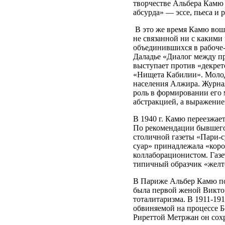
творчестве Альбера Камю
абсурда» — эссе, пьеса и 
В это же время Камю воше
не связанной ни с какими
объединившихся в рабоче-
Даладье «Диалог между пр
выступает против «декрет
«Нищета Кабилии». Молод
населения Алжира. Журна
роль в формировании его 
абстракцией, а выражение
В 1940 г. Камю переезжае
По рекомендации бывшего
столичной газеты «Пари-с
суар» принадлежала «коро
коллаборационистом. Газе
типичный образчик «желт
В Париже Альбер Камю по
была первой женой Виктор
тоталитаризма. В 1911-191
обвиняемой на процессе Б
Риреттой Метржан он сохр