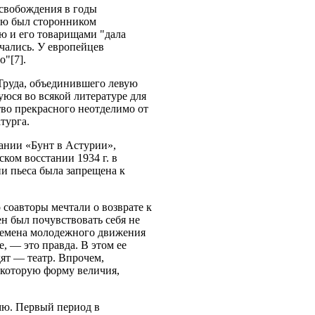
свобождения в годы
амю был сторонником
ю и его товарищами "дала
чались. У европейцев
"[7].
Труда, объединившего левую
юся во всякой литературе для
тво прекрасного неотделимо от
турга.
пании «Бунт в Астурии»,
ком восстании 1934 г. в
и пьеса была запрещена к
 соавторы мечтали о возврате к
н был почувствовать себя не
времена молодежного движения
, — это правда. В этом ее
дят — театр. Впрочем,
некоторую форму величия,
мю. Первый период в