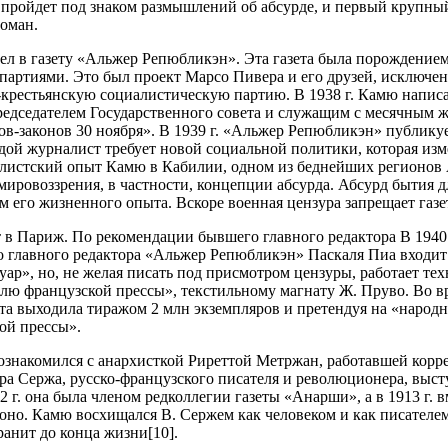
 пройдет под знаком размышлений об абсурде, и первый крупн
роман.
л в газету «Альжер Репюбликэн». Эта газета была порождением
 партиями. Это был проект Марсо Пивера и его друзей, исключ
крестьянскую социалистическую партию. В 1938 г. Камю написа
едседателем Государственного совета и служащим с месячным жа
ов-законов 30 ноября». В 1939 г. «Альжер Репюбликэн» публик
ой журналист требует новой социальной политики, которая изм
листский опыт Камю в Кабилии, одном из беднейших регионо
мировоззрения, в частности, концепции абсурда. Абсурд бытия
м его жизненного опыта. Вскоре военная цензура запрещает газе
т в Париж. По рекомендации бывшего главного редактора В 1940
 главного редактора «Альжер Репюбликэн» Паскаля Пиа входит
уар», но, не желая писать под присмотром цензуры, работает те
лю французской прессы», текстильному магнату Ж. Пруво. Во в
та выходила тиражом 2 млн экземпляров и претендуя на «народн
ой прессы».
знакомился с анархисткой Риреттой Метржан, работавшей корре
а Сержа, русско-французского писателя и революционера, выс
2 г. она была членом редколлегии газеты «Анарши», а в 1913 г.
оно. Камю восхищался В. Сержем как человеком и как писателе
анит до конца жизни[10].