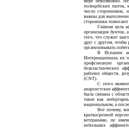
мере невозможно. Не
полицейских пыток, 
число сторонников, 
важны для выполнения 
сторонники помогают 
Главная цель а
организация бунтов, 
того, что служит шаг
друг с другом, чтобы
организовывать побеги
В Испании аф
Интернационала; их ч
профсоюзную орган
безвластнических а
рабочих обществ, рез
(CNT).
С этого момен
анархистские аффинит
была связана с облас
такие как либертарн
национальном, а после
Вот почему, ко
краткосрочной перспе
ветеранами, не имев
небольших аффинити