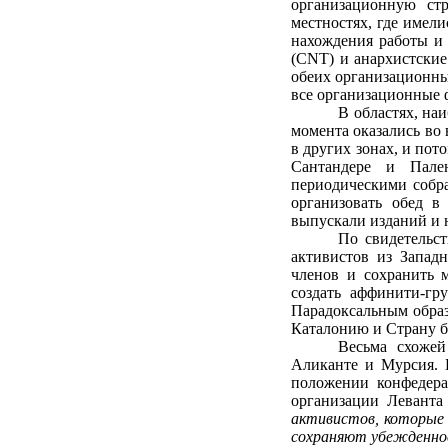
организационную ст
местностях, где имел
нахождения работы и 
(CNT) и анархистские
обеих организационны
все организационные 
В областях, на
момента оказались во
в других зонах, и пот
Сантандере и Пален
периодическими собр
организовать обед в
выпускали изданий и 
По свидетельст
активистов из Запад
членов и сохранить 
создать аффинити-гр
Парадоксальным образ
Каталонию и Страну ба
Весьма схожей
Аликанте и Мурсия. 
положении конфедера
организации Левант
активистов, которые 
сохраняют убежденно