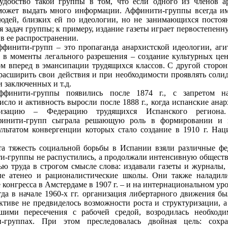
удобство такой группы в том, что если одного из членов а
может выдать много информации. Аффинити-группы всегда им
людей, близких ей по идеологии, но не занимающихся постоя
задач группы; к примеру, издание газеты играет первостепенну
в ее распространении.
ффинити-групп – это пропаганда анархистской идеологии, аг
а в моменты легального разрешения – создание культурных цен
ом вперед в эмансипации трудящихся классов. С другой сторо
 расширить свои действия и при необходимости проявлять соли
 заключенных и т.д.
финити-группы появились после 1874 г., с запретом н
исло и активность выросли после 1888 г., когда испанские ан
изацию – Федерацию трудящихся Испанского региона.
ффинити-групп сыграла решающую роль в формировании и 
ультатом конвергенции которых стало создание в 1910 г. На
та тяжесть социальной борьбы в Испании взяли различные ф
и-группы не распустились, а продолжали интенсивную обществе
тью труда в строгом смысле слова: издавали газеты и журналы,
ые атенео и рационалистические школы. Они также наладил
 конгресса в Амстердаме в 1907 г. – и на интернациональном уро
гда в начале 1960-х гг. организация либертарного движения б
ктиве не предвиделось возможности роста и структуризации, 
шими пересечения с рабочей средой, возродилась необходи
-группах. При этом преследовалась двойная цель: сох