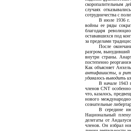
скоропалительным де
случаях отказывалис
сотрудничества с поли
В июле 1936 г.
войны ее ряды сокра
благодаря революцио
остававшихся под кон
за пределами традици
После окончан
разгром, вынудивший 
внутри страны. Анар
постепенно реорганиз
Как объясняет Анхел
антифашисты, и ритм
удавалось выводить и
В начале 1943 
членов CNT особенно
что, казалось, предве
нового международно
сознательные либерта
В середине ию
Национальный плену
делегаты от Андалуси
членов. Он избрал н
линии деятельности а