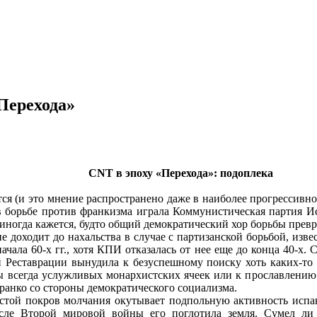
Перехода»
CNT в эпоху «Перехода»: подоплека
ся (и это мнение распространено даже в наиболее прогрессивн
борьбе против франкизма играла Коммунистическая партия Ис
иногда кажется, будто общий демократический хор борьбы превр
е доходит до нахальства в случае с партизанской борьбой, изв
ачала 60-х гг., хотя КПИ отказалась от нее еще до конца 40-х.
 Реставрации вынудила к безуспешному поиску хоть каких-то
ы всегда услужливых монархистских ячеек или к прославлени
ранко со стороны демократического социализма.
стой покров молчания окутывает подпольную активность испа
сле Второй мировой войны его поглотила земля. Сумел ли