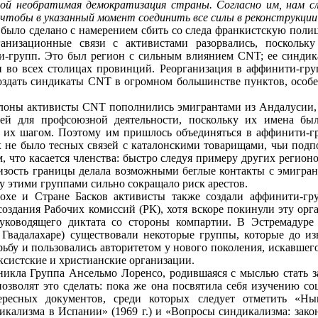
ной необратимая демократизация страны. Согласно им, нам сл
, чтобы в указанный момент соединить все силы в реконструкц
было сделано с намерением сбить со следа франкистскую полиц
рганизационные связи с активистами разорвались, посколь
и-групп. Это был регион с сильным влиянием CNT; ее синдик
 во всех столицах провинций. Реорганизация в аффинити-гру
оздать синдикаты CNT в огромном большинстве пунктов, особе
елоны активисты CNT пополнились эмигрантами из Андалусии,
ей для профсоюзной деятельности, поскольку их имена бы
 их шагом. Поэтому им пришлось объединяться в аффинити-гр
х не было тесных связей с каталонскими товарищами, чьи под
, что касается членства: быстро следуя примеру других регион
зость границы делала возможными беглые контакты с эмигран
у этими группами сильно сокращало риск арестов.
охе и Стране Басков активисты также создали аффинити-гр
создания Рабочих комиссий (РК), хотя вскоре покинули эту орг
уководящего диктата со стороны компартии. В Эстремадуре
 Гвадалахаре) существовали некоторые группы, которые до и
ьбу и пользовались авторитетом у нового поколения, искавшего
ксистские и христианские организации.
никла Группа Ансельмо Лоренсо, родившаяся с мыслью стать 
 позволят это сделать: пока же она посвятила себя изучению с
тересных документов, среди которых следует отметить «
кализма в Испании» (1969 г.) и «Вопросы синдикализма: зак