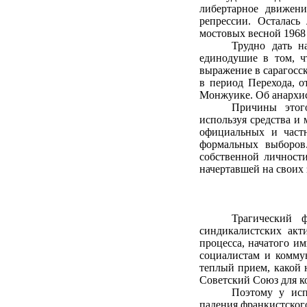
либертарное движени
репрессии. Осталась
мостовых весной 1968
Трудно дать н
единодушие в том, ч
выражение в сарагосс
в период Перехода, о
Монжуике. Об анархис
Причины этого
используя средства и
официальных и частн
формальных выборов.
собственной личности
начертавшей на своих
Трагический 
синдикалистских акт
процесса, начатого и
социалистам и комму
теплый прием, какой 
Советский Союз для к
Поэтому у исп
падения франкистског