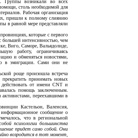
и. Группы возникали во всех
опомощи, столь необходимой для
териалов. Рабочая организация
иях, пришли к полному слиянию
пы в равной мере представляли
 провинциях, которые с первого
 с большей интенсивностью, чем
ке, Виго, Саморе, Вальядолиде,
ьшую работу, ограничиваясь
ацию и обменяться новостями,
ую в эмиграции. Сами они не
льской роще произошла встреча
о прекратить принимать новых
ь действовать от имени CNT и
авалась помощь заключенным.
и активистами, переехавшими в
овинции Кастельон, Валенсия,
 информационное сообщение о
мечалось, что в региональной
собой психологии большинства
ешение придет само собой. Они
йно возродится в тот момент,