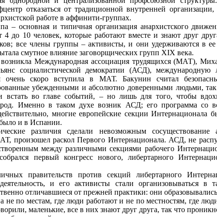
вая однородной и централизованной профсоюзной структуры
фцентр отказаться от традиционной внутренней организации, 
архистской работе в аффинити-группах.
па – основная и типичная организация анархистского движен
т 4 до 10 человек, которые работают вместе и знают друг дру
ов; все члены группы – активисты, и они удерживаются в ее с
тала смутное влияние заговорщических групп XIX века.
. возникла Международная ассоциация трудящихся (МАТ), Мих
льянс социалистической демократии (АСД), международную 
ая очень скоро вступила в МАТ. Бакунин считал безопас
рованные убежденными и абсолютно доверенными людьми, та
ии встать во главе событий, – но лишь для того, чтобы вдох
род. Именно в таком духе возник АСД; его программа со в
ействительно, многие европейские секции Интернационала б
 было и в Испании.
ические различия сделали невозможным сосуществование 
МАТ, произошел раскол Первого Интернационала. АСД, не рас
астворенным между различными секциями рабочего Интернацион
собрался первый конгресс нового, либертарного Интернаци
личных правительств против секций либертарного Интерн
деятельность, и его активисты стали организовываться в 
твенно отличавшиеся от прежней практики: они образовывались
 а не по местам, где люди работают и не по местностям, где лю
ворили, маленькие, все в них знают друг друга, так что проник