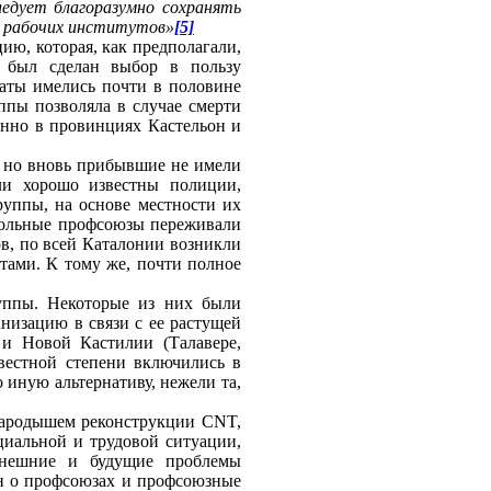
едует благоразумно сохранять
ии рабочих институтов»
[5]
ию, которая, как предполагали,
ку был сделан выбор в пользу
аты имелись почти в половине
ппы позволяла в случае смерти
нно в провинциях Кастельон и
 но вновь прибывшие не имели
ли хорошо известны полиции,
уппы, на основе местности их
польные профсоюзы переживали
ов, по всей Каталонии возникли
тами. К тому же, почти полное
уппы. Некоторые из них были
анизацию в связи с ее растущей
 и Новой Кастилии (Талавере,
звестной степени включились в
 иную альтернативу, нежели та,
зародышем реконструкции CNT,
оциальной и трудовой ситуации,
Нынешние и будущие проблемы
он о профсоюзах и профсоюзные