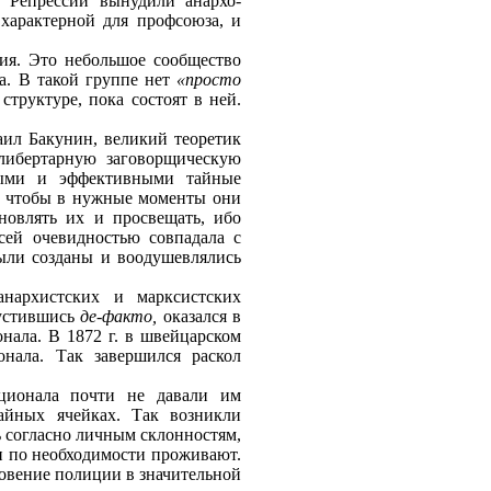
. Репрессии вынудили анархо-
характерной для профсоюза, и
ия. Это небольшое сообщество
га. В такой группе нет
«просто
труктуре, пока состоят в ней.
аил Бакунин, великий теоретик
либертарную заговорщическую
ными и эффективными тайные
к чтобы в нужные моменты они
новлять их и просвещать, ибо
сей очевидностью совпадала с
ыли созданы и воодушевлялись
анархистских и марксистских
пустившись
де-факто,
оказался в
ала. В 1872 г. в швейцарском
онала. Так завершился раскол
ационала почти не давали им
тайных ячейках. Так возникли
 согласно личным склонностям,
ди по необходимости проживают.
новение полиции в значительной