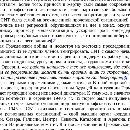
йствиям. Более того, принося в жертву свои самые сокровен
ь от профсоюзной деятельности ради партизанской борьбы
тическим действием всех тех, кто выступал против диктатуры г
 CNT была самой многочисленной пролетарской организацией 
тились из-за репрессий, обрушившихся на нее в зонах, оккуп
нному процессу коллективизаций, ускорился рост конфедер
тролем республиканского правительства, что позволило либерт
онных зон своего влияния
[2]
.
ия Гражданской войны и несмотря на жестокие преследовани
многих из ее лучших членов эмигрировать, CNT с самого начал
хо-синдикалистские активисты решили поддержать работу под
овали синдикаты, урегулировали взносы, создали комитеты и к
ь Эррерин,
«ее работа началась в тех же концлагерях, где со
 ее реорганизации может быть сравним лишь со скоростью, 
з строя различные представительные органы Конфедерации»
[3]
г., с первыми поражениями держав «оси» во Второй мировой 
 выросла, перед лицом перспективы будущей капитуляции Герм
щает грядущий конец испанской диктатуры. К тому же, в значите
го контекста, в середине 1940-х гг. из тюрем были выпущен
рии, что чрезвычайно усилило подпольную профсоюзную сеть.
ля 1945 г. CNT оказалась в состоянии организовать в мад
м региональных организаций – свой высший орган координ
и, Севера, Галисии, Центра, Леванта, Каталонии и Арагона, 
овый Национальный комитет, 8-й после окончания Гражданской
нархо-синдикалистского профцентра.