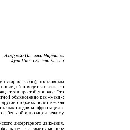
Альфредо Гонсалес Мартинес
Хуан Пабло Калеро Дельса
ой историографии), что главным
пании; ей отводится настолько
ащается в простой монолог. Это
естной обыкновенно как «маки»:
 С другой стороны, политическая
 слабых следов конфронтации с
ю слабенькой оппозиции режиму
нского либертарного движения,
 франкизм разгромить мощное