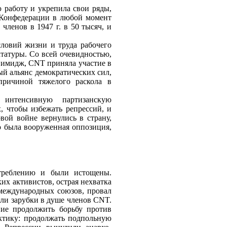
 работу и укрепила свои ряды,
з Конфедерации в любой момент
ленов в 1947 г. в 50 тысяч, и
словий жизни и труда рабочего
татуры. Со всей очевидностью,
имидж, CNT приняла участие в
ый альянс демократических сил,
причиной тяжелого раскола в
 интенсивную партизанскую
, чтобы избежать репрессий, и
ой войне вернулись в страну,
о была вооруженная оппозиция,
стреблению и были истощены.
их активистов, острая нехватка
международных союзов, провал
или зарубки в душе членов CNT.
ие продолжить борьбу против
ктику: продолжать подпольную