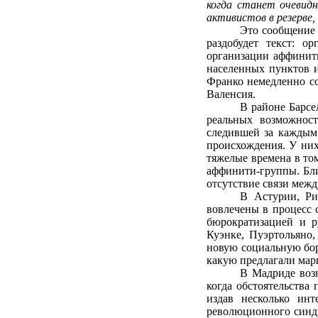
когда станет очевид
активистов в резерве
Это сообщение 
раздобудет текст: о
организации аффинит
населенных пунктов и
Франко немедленно с
Валенсия.
В районе Барс
реальных возможност
следившей за каждым
происхождения. У ни
тяжелые времена в том
аффинити-группы. Бли
отсутствие связи межд
В Астурии, Ри
вовлечены в процесс 
бюрократизацией и р
Куэнке, Пуэртольяно,
новую социальную бор
какую предлагали мар
В Мадриде воз
когда обстоятельства
издав несколько ин
революционного синди