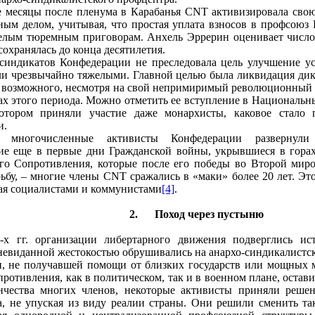
 месяцы после пленума в Карабанья CNT активизировала свою
ным делом, учитывая, что простая уплата взносов в профсою
елым тюремным приговорам. Анхель Эррерин оценивает число ч
сохранялась до конца десятилетия.
 синдикатов Конфедерации не преследовала цель улучшение у
ыли чрезвычайно тяжелыми. Главной целью была ликвидация дик
е возможного, несмотря на свой непримиримый революционный 
ах этого периода. Можно отметить ее вступление в Национальн
отором приняли участие даже монархисты, каковое стало 
и.
, многочисленные активисты Конфедерации развернули
ие еще в первые дни Гражданской войны, укрывшиеся в горах
го Сопротивления, которые после его победы во Второй миров
ьбу, – многие члены CNT сражались в «маки» более 20 лет. Эт
ая социалистами и коммунистами
[4]
.
2.
Поход через пустыню
-х гг. организации либертарного движения подверглись и
 невиданной жестокостью обрушивались на анархо-синдикалистск
ии, не получавшей помощи от близких государств или мощных 
ротивления, как в политическом, так и в военном плане, остав
чества многих членов, некоторые активисты приняли решен
а, не упуская из виду реалии страны. Они решили сменить та