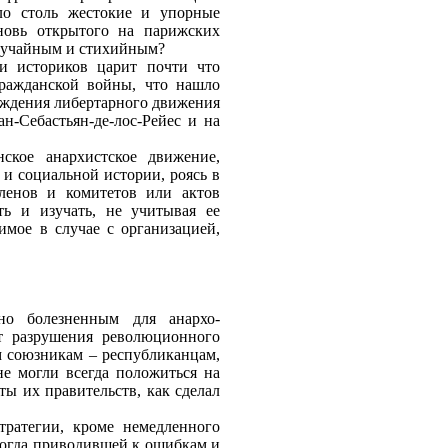
ло столь жестокие и упорные
новь открытого на парижских
случайным и стихийным?
ди историков царит почти что
ражданской войны, что нашло
рождения либертарного движения
н-Себастьян-де-лос-Рейес и на
ское анархистское движение,
и социальной истории, роясь в
ленов и комитетов или актов
ь и изучать, не учитывая ее
имое в случае с организацией,
но болезненным для анархо-
от разрушения революционного
м союзникам – республиканцам,
е могли всегда положиться на
ты их правительств, как сделал
тратегии, кроме немедленного
иногда приводившей к ошибкам и