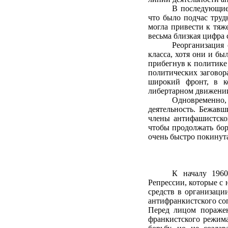
В последующие
что было подчас труд
могла привести к тяж
весьма близкая цифра 
Реорганизация
класса, хотя они и б
прибегнув к политик
политических заговор
широкий фронт, в к
либертарном движени
Одновременно
деятельность. Бежавш
члены антифашистско
чтобы продолжать бор
очень быстро покинут
К началу 1960
Репрессии, которые с
средств в организац
антифранкистского соп
Перед лицом поражен
франкистского режим