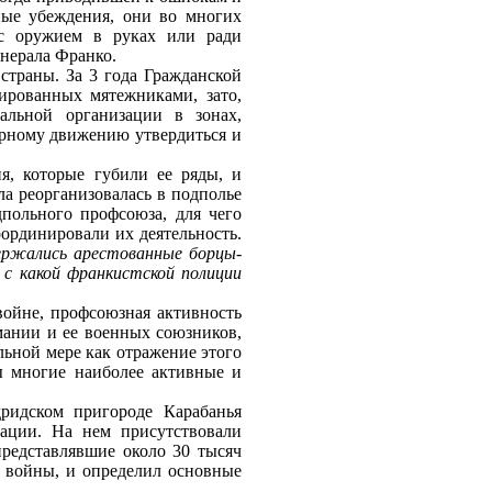
ные убеждения, они во многих
 с оружием в руках или ради
енерала Франко.
страны. За 3 года Гражданской
ированных мятежниками, зато,
альной организации в зонах,
арному движению утвердиться и
я, которые губили ее ряды, и
а реорганизовалась в подполье
польного профсоюза, для чего
оординировали их деятельность.
держались арестованные борцы-
с какой франкистской полиции
войне, профсоюзная активность
ании и ее военных союзников,
льной мере как отражение этого
ы многие наиболее активные и
ридском пригороде Карабанья
ации. На нем присутствовали
представлявшие около 30 тысяч
 войны, и определил основные