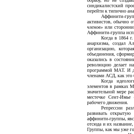
борьбу, но не созда
синдикалистский про
перейти к типично ан
Аффинити-груп
активистов, обычно о
членов»
или сторонник
Аффинити-группа испы
Когда в 1864 г
анархизма, создал А
организацию, котор
объединения, сформи
оказались в состоян
революцию делает на
программой МАТ. И д
членами АСД, как это
Когда идеолог
элементов в рамках 
значительной мере р
местечке Сент-Имье 
рабочего движения.
Репрессии раз
развивать открытую 
аффинити-группы, явс
отсюда и их название,
Группы, как мы уже го