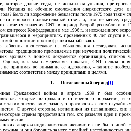
е, которое долгие годы, не испытывая уныния, претерпева
 ли Испания на обочине омоложения анархистского духа, в
 года? Было ли возрождение безвластия после 1975 года таким 
а эти вопросы положительный ответ, и, тем не менее, сре
то касается значения CNT в период Второй республики и Г
ком конгрессе Конфедерации в мае 1936 г., и неожиданного воз
тразившегося в мероприятиях, проведенных 40 лет спустя в Са
тской оппозиции против франкизма забывают.
 забвения проистекают из обыкновения исследовать испан
 методы, традиционно применяемые при изучении политической 
ых архивах в поисках документов организаций, списков ч
 Однако, как мы намереваемся показать, CNT нельзя понят
, не принимая во внимание ее идеологию, – занятие необход
 знаменах соответствие между принципами и целями.
1.
Послевоенный период
[1]
финал Гражданской войны в апреле 1939 г. был особен
ивистов, которые пострадали и от военного поражения, и 
ми с таким энтузиазмом, зачастую противостоя своим случайны
нистам. С другой стороны, изгнанники из изгнанников, они н
некоторые страны предоставили тем, кто разделял идеи и проек
оммунистов.
анских анархо-синдикалистских активистов не было иной с
о режима, и они боролись за него с крайней настойчивостью, 