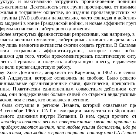
руктуру и максимально затруднить проникновение полици
ись активисты. Деятельность этих групп простиралась от взаим
жилья в тогдашнем обществе, до издания пропагандистских ма
 группы (FAI) работали параллельно, часто совпадая в действ
х моделей в конце Гражданской войны, и новые аффинити-груп
формы испанского либертарного движения.
иболее затронутых франкистскими репрессиями, как например, в
 власти военных путчистов, либертарные активисты вырезались
ому лишь немногие активисты смогли создать группы. В Саламан
сии сохранялись аффинити-группы, которые вели небол
аниями для того, чтобы прокомментировать политическую ситу
 честь Первомая и получать либертарную прессу, издаваем
не вели пропагандистскую работу.
ву Хосе Домингеса, анархиста из Кармоны, в 1962 г. в севи
ной Андалусии, которые оставались на свободе. Было решен
минимальные организационные связи, фактически, прекратит
уппы. Практически единственным совместным действием ост
ом, они поддерживали больше связей со старыми андалузским
сков, чем с теми, кто оставался в регионе.
 была ситуация в регионе Леванта, который охватывает пр
В сентябре 1965 г. CNT в эмиграции выпустила во Франции
льного движения внутри Испании. В нем, среди прочего, от
а
«поддерживаются весьма поверхностные связи по причине о
придерживаются мнения, что любые усилия бесполезны, ибо р
сть в том, что любая жертва напрасна, потому что CNT стихи