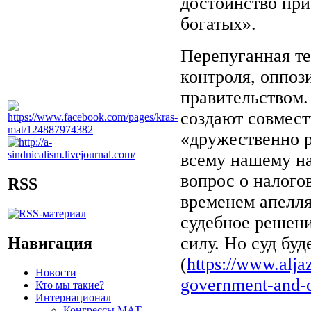
достоинство при
богатых».
Перепуганная те
контроля, оппоз
правительством.
создают совмест
«дружественно 
всему нашему на
вопрос о налого
RSS
временем апелл
судебное решени
силу. Но суд бу
Навигация
(
https://www.alj
Новости
government-and-o
Кто мы такие?
Интернационал
Конгрессы МАТ