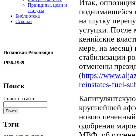
Итак, оппозиция
Принципы, цели и
поднимавшейся к
статуты
Библиотека
на шутку перепуг
Ссылки
уступки. После 
кенийские власт
мере, на месяц)
Испанская Революция
стабилизации ро
1936-1939
отменены прези
(
https://www.alj
reinstates-fuel-su
Поиск
Капитулянтскую
Поиск на сайте:
крупнейшей афри
новоиспеченный 
Тэги
одобрения миро
МВФ, об отмене 