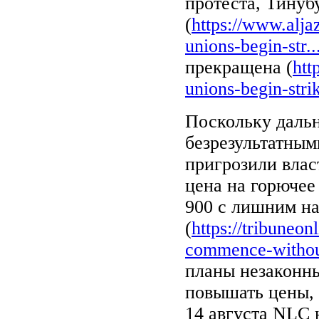
протеста, Тинуб
(
https://www.alja
unions-begin-str..
прекращена (
htt
unions-begin-strik
Поскольку даль
безрезультатным
пригрозили влас
цена на горючее
900 с лишним н
(
https://tribuneon
commence-without
планы незаконны
повышать цены, 
14 августа NLC 