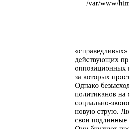
/var/www/html
«справедливых» 
действующих пр
оппозиционных 
за которых прос
Однако безысход
политиканов на
социально-эконо
новую струю. Лю
свои подлинные 
Они бунтуют про