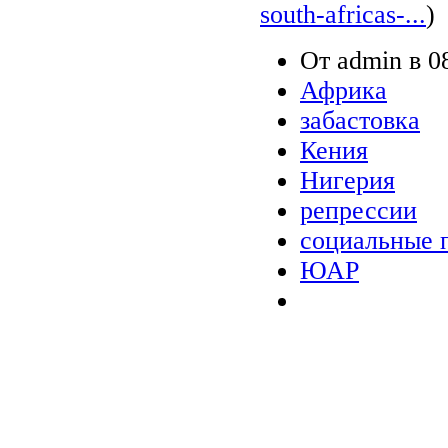
south-africas-...
)
От admin в 08
Африка
забастовка
Кения
Нигерия
репрессии
социальные 
ЮАР