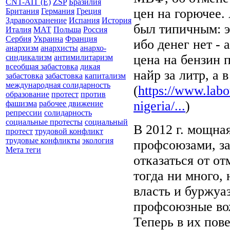
CNT-AIT (E)
ZSP
Бразилия
цен на горючее.
Британия
Германия
Греция
Здравоохранение
Испания
История
был типичным: э
Италия
МАТ
Польша
Россия
Сербия
Украина
Франция
ибо денег нет ­-
анархизм
анархисты
анархо-
цена на бензин 
синдикализм
антимилитаризм
всеобщая забастовка
дикая
найр за литр, а 
забастовка
забастовка
капитализм
международная солидарность
(
https://www.labo
образование
протест
против
nigeria/...
)
фашизма
рабочее движение
репрессии
солидарность
социальные протесты
социальный
В 2012 г. мощна
протест
трудовой конфликт
трудовые конфликты
экология
профсоюзами, за
Мета теги
отказаться от о
тогда ни много,
власть и буржуа
профсоюзные во
Теперь в их пов