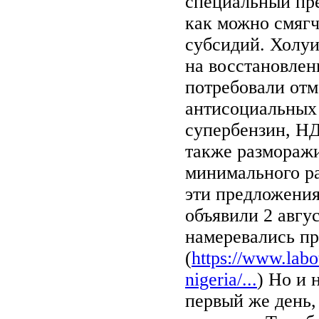
специальный пре
как можно смягч
субсидий. Холуи
на восстановлен
потребовали отм
антисоциальных
супербензин, НД
также размораж
минимального ра
эти предложения
объявили 2 авгу
намеревались пр
(
https://www.labo
nigeria/...
) Но и 
первый же день,