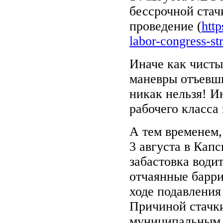
бессрочной стач
проведение (
http
labor-congress-str
Иначе как чисты
маневры отъевш
никак нельзя! И
рабочего класса
А тем временем,
3 августа в Кап
забастовка води
отчаянные барри
ходе подавления
Причиной стачки
муниципальным з