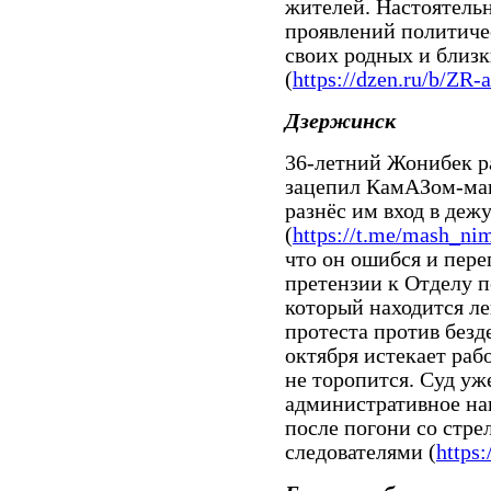
жителей. Настоятельн
проявлений политиче
своих родных и близ
(
https://dzen.ru/b/Z
Дзержинск
36-летний Жонибек р
зацепил КамАЗом-ма
разнёс им вход в деж
(
https://t.me/mash_ni
что он ошибся и пере
претензии к Отделу 
который находится лев
протеста против без
октября истекает рабо
не торопится. Суд у
административное на
после погони со стре
следователями (
https