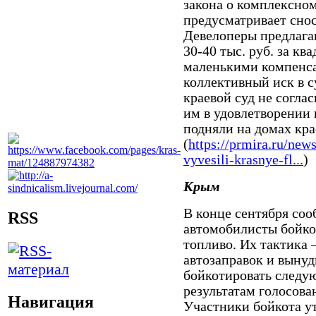
закона о комплексно
предусматривает снос
Девелоперы предлага
30-40 тыс. руб. за к
маленькими компенса
коллективный иск в с
краевой суд не согла
им в удовлетворении 
подняли на домах кр
(
https://prmira.ru/new
vyvesili-krasnye-fl...
)
Крым
В конце сентября соо
RSS
автомобилисты бойко
топливо. Их тактика 
автозаправок и вынуд
бойкотировать следу
результатам голосова
Навигация
Участники бойкота у