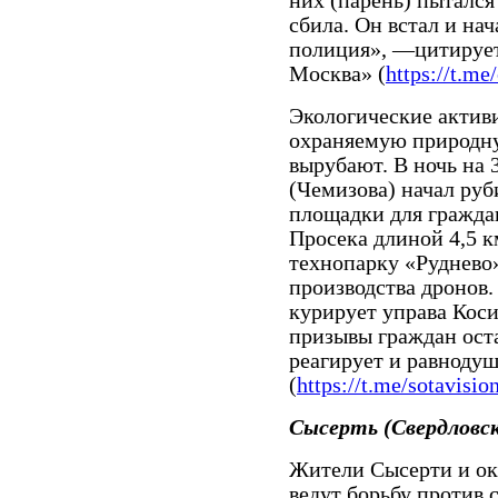
них (парень) пытался
сбила. Он встал и нач
полиция», —цитирует
Москва» (
https://t.m
Экологические актив
охраняемую природн
вырубают. В ночь на 
(Чемизова) начал руб
площадки для гражда
Просека длиной 4,5 к
технопарку «Руднево»
производства дронов.
курирует управа Кос
призывы граждан ост
реагирует и равнодуш
(
https://t.me/sotavisi
Сысерть (Свердловс
Жители Сысерти и ок
ведут борьбу против 