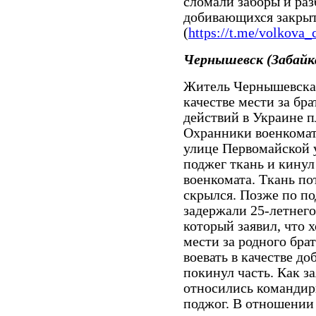
сломали заборы и раз
добивающихся закрыт
(
https://t.me/volkova_
Чернышевск (Забайк
Житель Чернышевска 
качестве мести за бра
действий в Украине п
Охранники военкомат
улице Первомайской 
поджег ткань и кину
военкомата. Ткань по
скрылся. Позже по п
задержали 25-летнег
который заявил, что 
мести за родного бра
воевать в качестве д
покинул часть. Как з
относились командиры
поджог. В отношении