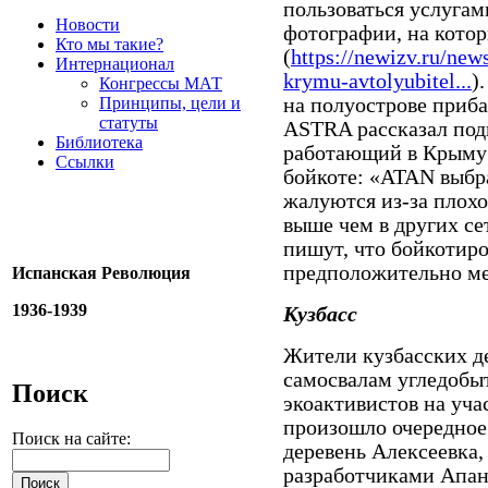
пользоваться услуга
Новости
фотографии, на кото
Кто мы такие?
(
https://newizv.ru/new
Интернационал
krymu-avtolyubitel...
)
Конгрессы МАТ
Принципы, цели и
на полуострове приб
статуты
ASTRA рассказал подп
Библиотека
работающий в Крыму 
Ссылки
бойкоте: «ATAN выбр
жалуются из-за плохо
выше чем в других с
пишут, что бойкотир
предположительно ме
Испанская Революция
1936-1939
Кузбасс
Жители кузбасских д
самосвалам угледобыт
Поиск
экоактивистов на учас
произошло очередное
Поиск на сайте:
деревень Алексеевка,
разработчиками Апана