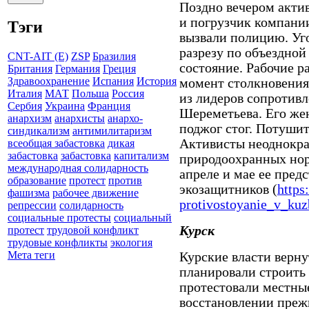
Поздно вечером акти
и погрузчик компании
Тэги
вызвали полицию. Уг
разрезу по объездной
CNT-AIT (E)
ZSP
Бразилия
состояние. Рабочие р
Британия
Германия
Греция
Здравоохранение
Испания
История
момент столкновения 
Италия
МАТ
Польша
Россия
из лидеров сопротивл
Сербия
Украина
Франция
Шереметьева. Его жен
анархизм
анархисты
анархо-
поджог стог. Потушит
синдикализм
антимилитаризм
Активисты неоднокра
всеобщая забастовка
дикая
забастовка
забастовка
капитализм
природоохранных но
международная солидарность
апреле и мае ее пред
образование
протест
против
экозащитников (
https
фашизма
рабочее движение
protivostoyanie_v_kuz
репрессии
солидарность
социальные протесты
социальный
Курск
протест
трудовой конфликт
трудовые конфликты
экология
Мета теги
Курские власти верну
планировали строить
протестовали местны
восстановлении преж