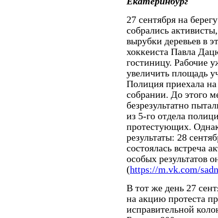
Екатеринбург
27 сентября на берег
собрались активисты,
вырубки деревьев в э
хоккеиста Павла Дац
гостиницу. Рабочие у
увеличить площадь уч
Полиция приехала на 
собрании. До этого м
безрезультатно пыта
из 5-го отдела полиц
протестующих. Однак
результаты: 28 сентя
состоялась встреча а
особых результатов о
(
https://m.vk.com/sad
В тот же день 27 сен
на акцию протеста п
исправительной коло