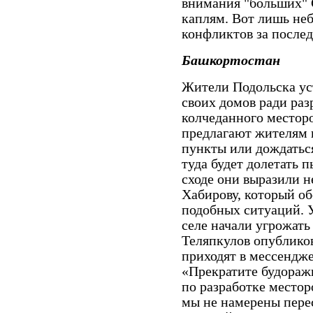
внимания "больших" 
каплям. Вот лишь не
конфликтов за послед
Башкортостан
Жители Подольска ус
своих домов ради ра
колчеданного местор
предлагают жителям 
пункты или дождаться
туда будет долетать 
сходе они выразили н
Хабирову, который об
подобных ситуаций. 
селе начали угрожать
Теляпкулов опублико
приходят в мессендже
«Прекратите будораж
по разработке место
мы не намерены перес