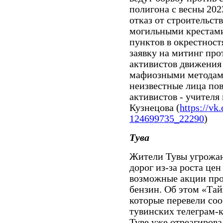
полигона с весны 2023
отказ от строительст
могильными крестами
пунктов в окрестност
заявку на митинг про
активистов движения
мафиозными методами.
неизвестные лица по
активистов ­- учител
Кузнецова (
https://v
124699735_22290
)
Тува
Жители Тувы угрожаю
дорог из-за роста це
возможные акции прот
бензин. Об этом «Тай
которые перевели соо
тувинских телеграм-
Туве уже отреагиров