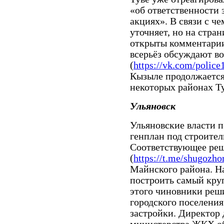
«об ответственности 
акциях». В связи с ч
уточняет, но на стра
открыты комментарии
всерьёз обсуждают в
(
https://vk.com/poli
Кызыле продолжается 
некоторых районах Ту
Ульяновск
Ульяновские власти п
генплан под строител
Соответствующее ре
(
https://t.me/shugozh
Майнского района. На
построить самый кру
этого чиновники реш
городского поселения
застройки. Директор