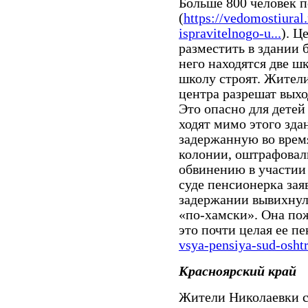
Больше 800 человек 
(
https://vedomostiural
ispravitelnogo-u...
). Ц
разместить в здании 
него находятся две ш
школу строят. Жители
центра разрешат выхо
Это опасно для детей
ходят мимо этого зда
задержанную во врем
колонии, оштрафовали
обвинению в участии
суде пенсионерка зая
задержании вывихнули
«по-хамски». Она по
это почти целая ее пе
vsya-pensiya-sud-oshtr
Красноярский край
Жители Николаевки с