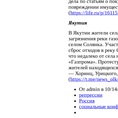
дела по статьям о п
повреждении имущест
(
https://life.ru/p/1611
Якутия
В Якутии жители сел
загрязнения реки газ
селом Солянка. Учас
сброс отходов в реку
что недалеко от села
«Газпрома». Протест
жителей находящихся
— Хоринц, Урицкого,
(
https://t.me/news_olk
От admin в 10/14
репрессии
Россия
социальные кон