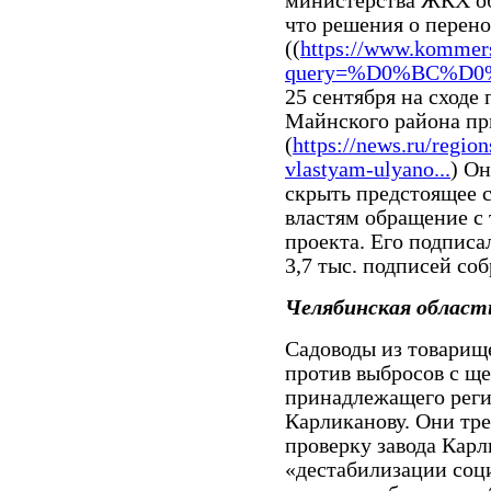
министерства ЖКХ об
что решения о перено
((
https://www.kommers
query=%D0%BC%D0
25 сентября на сходе
Майнского района пр
(
https://news.ru/region
vlastyam-ulyano...
) О
скрыть предстоящее 
властям обращение с 
проекта. Его подписа
3,7 тыс. подписей со
Челябинская област
Садоводы из товарищ
против выбросов с ще
принадлежащего рег
Карликанову. Они тре
проверку завода Карли
«дестабилизации соц