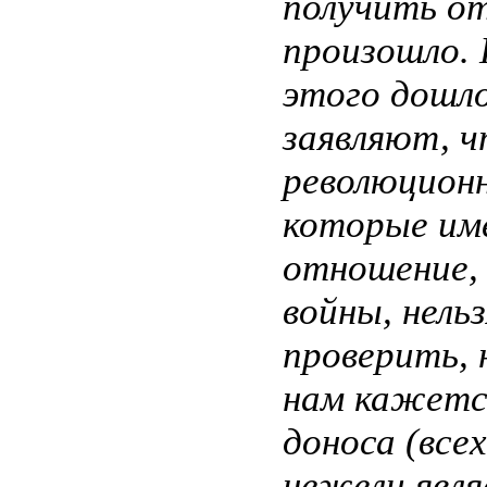
получить от
произошло. 
этого дошло
заявляют, ч
революционн
которые име
отношение,
войны, нель
проверить, 
нам кажется
доноса (все
нежели явля