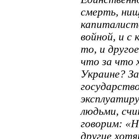
смерть, нищ
капиталист
войной, и с
то, и друго
что за что 
Украине? З
государство
эксплуатир
людьми, сч
говорим: «Н
другие хот