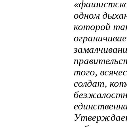
«фашистског
одном дыхан
которой та
ограничива
замалчивани
правительст
того, всяче
солдат, кот
безжалостн
единственна
Утверждает