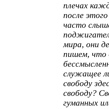
плечах кажд
после этого
часто слыша
поджигателе
мира, они д
пишем, что
бессмысленн
служащее л
свободу зд
свободу? Св
гуманных ил