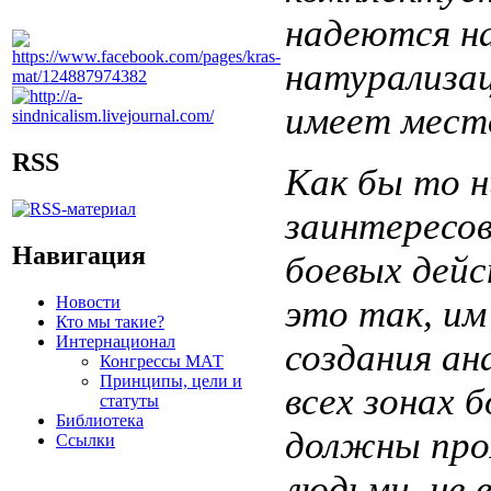
надеются н
натурализа
имеет место
RSS
Как бы то н
заинтересов
Навигация
боевых дейс
Новости
это так, им
Кто мы такие?
Интернационал
создания ан
Конгрессы МАТ
Принципы, цели и
всех зонах 
статуты
Библиотека
должны про
Ссылки
людьми, не 