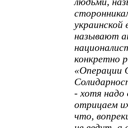
людьми, на
сторонникам
украинской 
называют а
националис
конкретно р
«Операции 
Солидарност
- хотя надо
отрицаем их
что, вопрек
не ведут, а