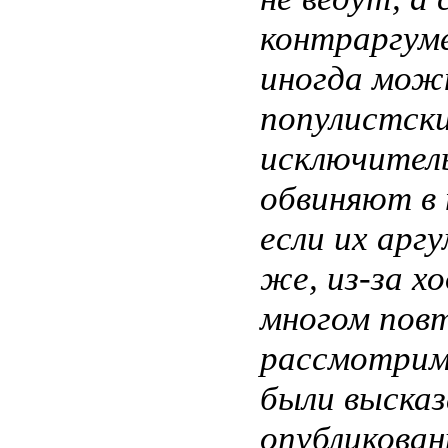
контраргум
иногда мож
популистск
исключитель
обвиняют в 
если их арг
же, из-за х
многом пов
рассмотрим 
были высказ
опубликован