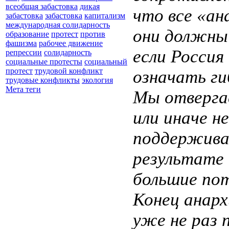
всеобщая забастовка
дикая
что все «ан
забастовка
забастовка
капитализм
международная солидарность
они должны
образование
протест
против
фашизма
рабочее движение
если Россия
репрессии
солидарность
социальные протесты
социальный
протест
трудовой конфликт
означать ги
трудовые конфликты
экология
Мета теги
Мы отвергае
или иначе н
поддерживат
результате 
большие пот
Конец анарх
уже не раз 