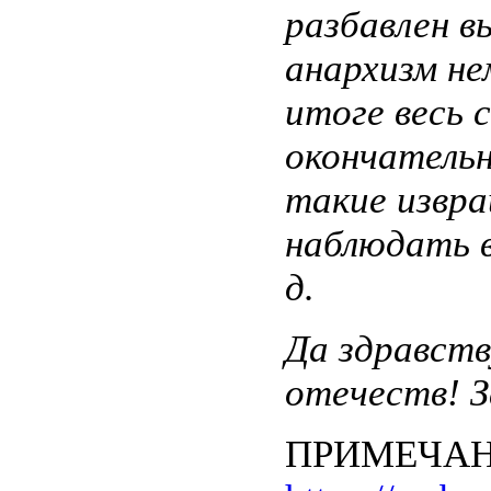
разбавлен в
анархизм н
итоге весь 
окончательн
такие извр
наблюдать в
д.
Да здравств
отечеств! З
ПРИМЕЧАНИ