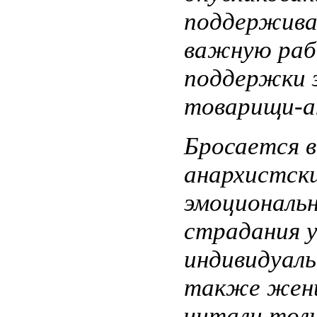
поддерживаю
важную рабо
поддержки 
товарищи-а
Бросается в
анархистск
эмоциональ
страдания у
индивидуаль
также женщ
читали толь