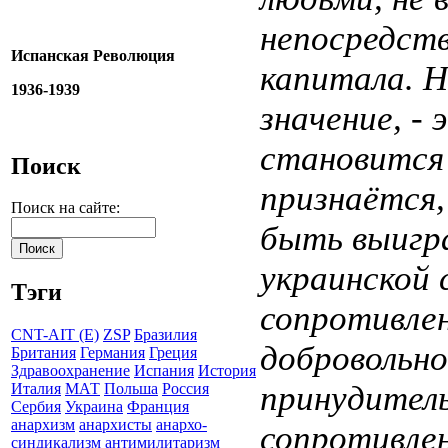
непосредств
Испанская Революция
капитала. Н
1936-1939
значение, ­
становится 
Поиск
признаётся,
Поиск на сайте:
быть выигра
украинской 
Тэги
сопротивлен
CNT-AIT (E)
ZSP
Бразилия
добровольно
Британия
Германия
Греция
Здравоохранение
Испания
История
принудител
Италия
МАТ
Польша
Россия
Сербия
Украина
Франция
анархизм
анархисты
анархо-
сопротивлени
синдикализм
антимилитаризм