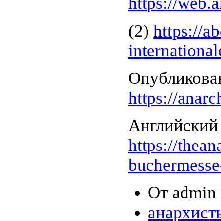
https://web.
(2)
https://a
international
Опубликова
https://anar
Английский 
https://thean
buchermesse-
От admin 
анархист