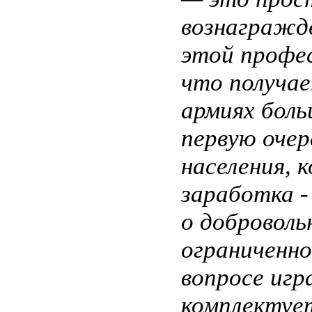
вознагражде
этой профес
что получае
армиях бол
первую очер
населения, 
заработка ­
о доброволь
ограниченно
вопросе игр
комплектуе