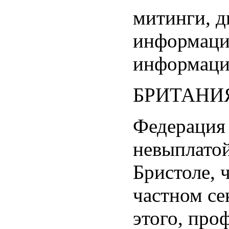
митинги, д
информации
информации
БРИТАНИ
Федерация
невыплатой
Бристоле, 
частном се
этого, про