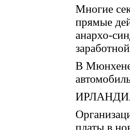
Многие се
прямые дей
анархо-син
заработной
В Мюнхене 
автомобиль
ИРЛАНДИ
Организаци
платы в но