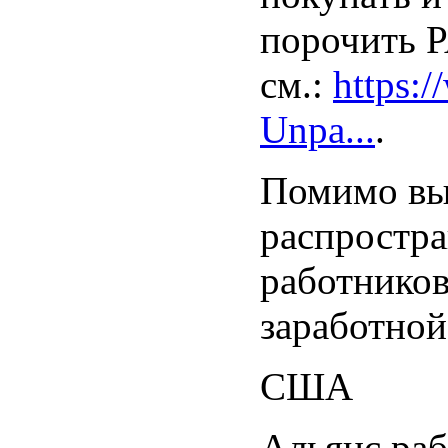
порочить P
см.:
https:
Unpa...
.
Помимо вы
распростра
работников
заработной
США
Альянс раб