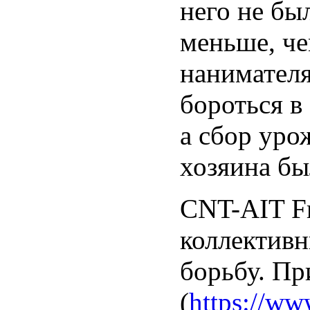
него не бы
меньше, че
нанимателя
бороться в
а сбор уро
хозяина бы
CNT-AIT Fr
коллектив
борьбу. Пр
(
https://ww