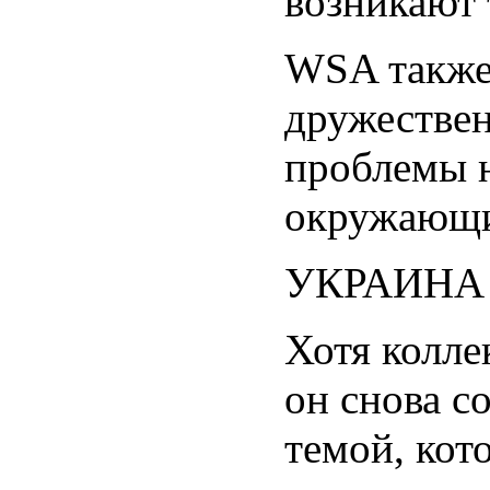
возникают 
WSA также 
дружествен
проблемы н
окружающих
УКРАИНА
Хотя колле
он снова с
темой, кот