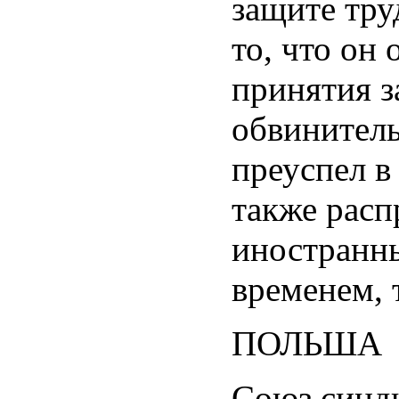
защите тру
то, что он
принятия з
обвинитель
преуспел в
также рас
иностранны
временем, 
ПОЛЬША
Союз синди