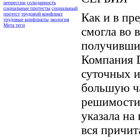
репрессии
солидарность
социальные протесты
социальный
Как и в пр
протест
трудовой конфликт
трудовые конфликты
экология
Мета теги
смогла во 
получившим
Компания D
суточных и
большую ча
решимости 
указала на
вся причит