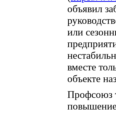
объявил за
руководств
или сезонн
предприяти
нестабильн
вместе тол
объекте на
Профсоюз т
повышение 