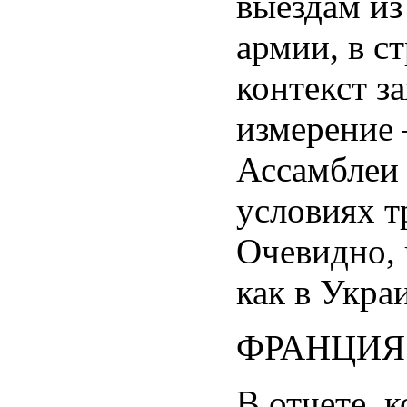
выездам из
армии, в с
контекст з
измерение 
Ассамбле
условиях т
Очевидно, 
как в Укра
ФРАНЦИЯ
В отчете, 