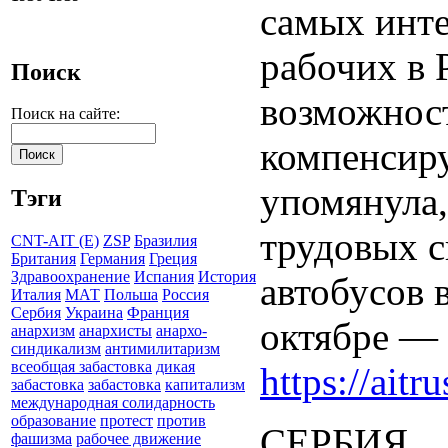
самых инте
рабочих в 
Поиск
возможност
Поиск на сайте:
компенсиру
упомянула,
Тэги
трудовых с
CNT-AIT (E)
ZSP
Бразилия
Британия
Германия
Греция
Здравоохранение
Испания
История
автобусов 
Италия
МАТ
Польша
Россия
Сербия
Украина
Франция
октябре — 
анархизм
анархисты
анархо-
синдикализм
антимилитаризм
всеобщая забастовка
дикая
https://aitru
забастовка
забастовка
капитализм
международная солидарность
образование
протест
против
СЕРБИЯ
фашизма
рабочее движение