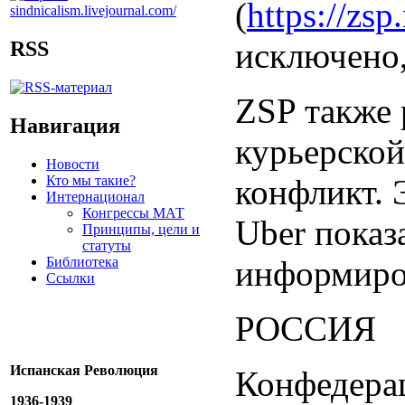
(
https://zsp
исключено,
RSS
ZSP также 
Навигация
курьерской
Новости
Кто мы такие?
конфликт. 
Интернационал
Конгрессы МАТ
Uber показ
Принципы, цели и
статуты
Библиотека
информиров
Ссылки
РОССИЯ
Испанская Революция
Конфедерац
1936-1939