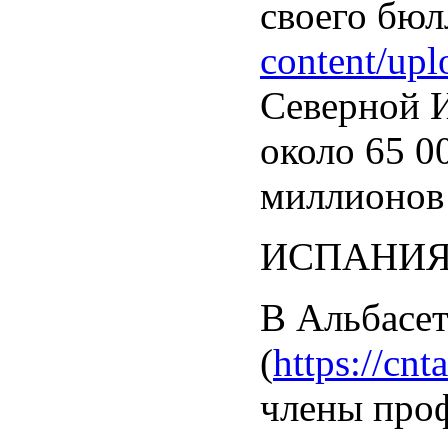
своего бюлл
content/upl
Северной И
около 65 0
миллионов 
ИСПАНИ
В Альбасет
(
https://cnt
члены проф