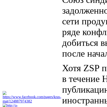
задолженно
сети проду
ряде конфл
добиться в
после нача
Хотя ZSP п
в течение 
публикацию
иностранны