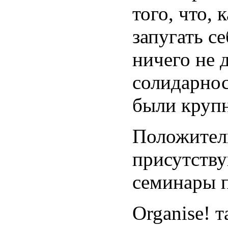
того, что,
запугать с
ничего не 
солидарнос
были крупн
Положитель
присутств
семинары п
Organise! 