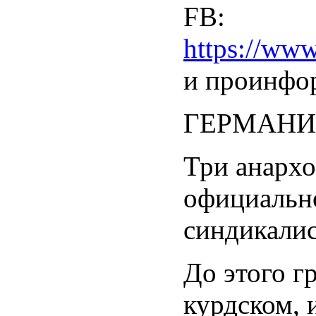
FB:
https://ww
и проинфор
ГЕРМАНИ
Три анархо
официально
синдикалис
До этого г
курдском, 