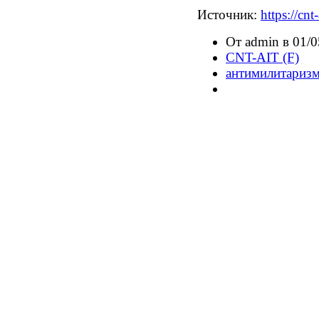
Источник:
https://cn
От admin в 01/0
CNT-AIT (F)
антимилитариз