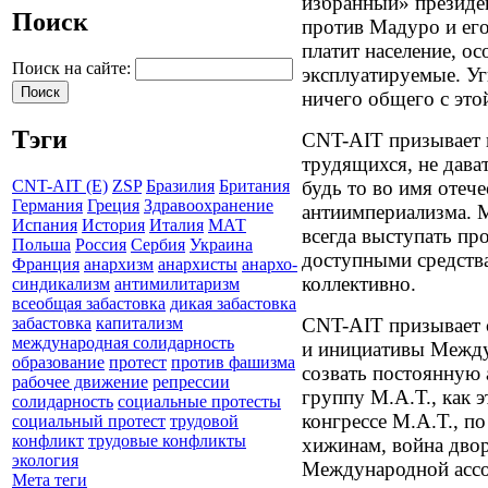
избранный» президен
Поиск
против Мадуро и его
платит население, о
Поиск на сайте:
эксплуатируемые. Уг
ничего общего с это
Тэги
CNT-AIT призывает н
трудящихся, не дава
будь то во имя отече
CNT-AIT (E)
ZSP
Бразилия
Британия
Германия
Греция
Здравоохранение
антиимпериализма. 
Испания
История
Италия
МАТ
всегда выступать пр
Польша
Россия
Сербия
Украина
доступными средств
Франция
анархизм
анархисты
анархо-
коллективно.
синдикализм
антимилитаризм
всеобщая забастовка
дикая забастовка
CNT-AIT призывает 
забастовка
капитализм
международная солидарность
и инициативы Между
образование
протест
против фашизма
созвать постоянную
рабочее движение
репрессии
группу М.А.Т., как 
солидарность
социальные протесты
конгрессе М.А.Т., 
социальный протест
трудовой
конфликт
трудовые конфликты
хижинам, война дво
экология
Международной ассо
Мета теги