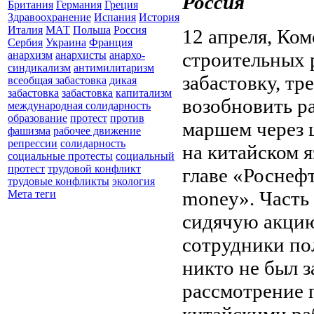
Россия
Британия
Германия
Греция
Здравоохранение
Испания
История
Италия
МАТ
Польша
Россия
12 апреля, Ко
Сербия
Украина
Франция
строительных 
анархизм
анархисты
анархо-
синдикализм
антимилитаризм
забастовку, тр
всеобщая забастовка
дикая
забастовка
забастовка
капитализм
возобновить р
международная солидарность
образование
протест
против
маршем через ц
фашизма
рабочее движение
репрессии
солидарность
на китайском 
социальные протесты
социальный
протест
трудовой конфликт
главе «Роснеф
трудовые конфликты
экология
money». Часть
Мета теги
сидячую акцию
сотрудники по
никто не был 
рассмотрение 
китайскими ра