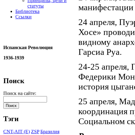
Принципы, цели и
манифестации 
статуты
Библиотека
Ссылки
24 апреля, Пуэ
Хосе» проводи
видному анарх
Испанская Революция
Гарсиа Руа.
1936-1939
24-25 апреля, 
Федерики Монт
Поиск
история цыган
Поиск на сайте:
25 апреля, Ма
координация п
Тэги
Социальном ск
CNT-AIT (E)
ZSP
Бразилия