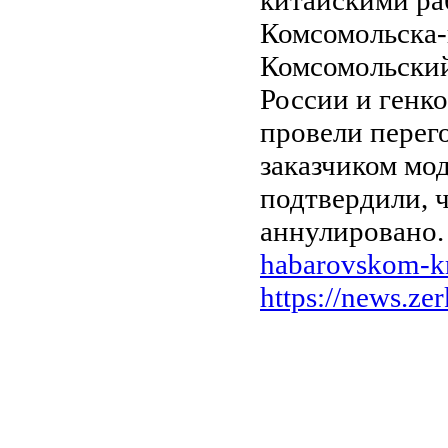
Комсомольска-
Комсомольски
России и генко
провели перег
заказчиком мо
подтвердили, 
аннулировано. 
habarovskom-kra
https://news.ze