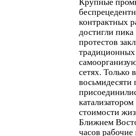
Крупные пром
беспрецедентн
контрактных р
достигли пика 
протестов зак
традиционных
самоорганизую
сетях. Только 
восьмидесяти 
присоединилис
катализатором 
стоимости жиз
Ближнем Восто
часов рабочие 