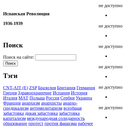
не доступно
Испанская Революция
1936-1939
не доступно
Поиск
не доступно
Поиск на сайте:
не доступно
Тэги
не доступно
CNT-AIT (E)
ZSP
Бразилия
Британия
Германия
Греция
Здравоохранение
Испания
История
Италия
МАТ
Польша
Россия
Сербия
Украина
Франция
анархизм
анархисты
анархо-
не доступно
синдикализм
антимилитаризм
всеобщая
забастовка
дикая забастовка
забастовка
капитализм
международная солидарность
образование
протест
против фашизма
рабочее