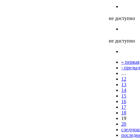
не доступно
не доступно
« первая
‹ преды
…
12
13
14
15
16
17
18
19
20
следующ
последня