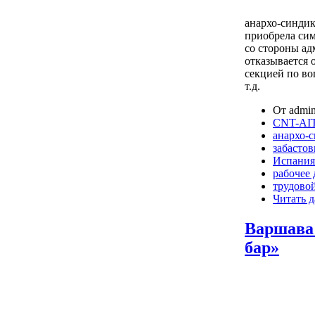
анархо-синдик
приобрела сим
со стороны а
отказывается 
секцией по во
т.д.
От admin
CNT-AIT
анархо-
забастов
Испания
рабочее
трудово
Читать д
Варшава:
бар»