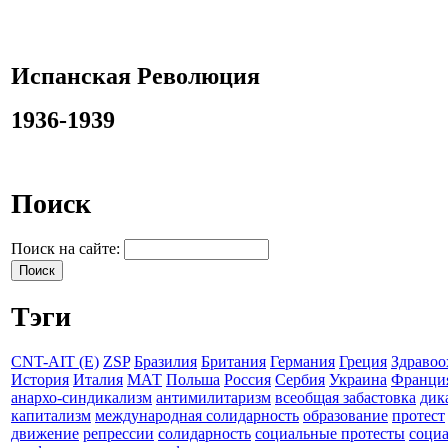
Испанская Революция
1936-1939
Поиск
Поиск на сайте:
Тэги
CNT-AIT (E)
ZSP
Бразилия
Британия
Германия
Греция
Здравоо
История
Италия
МАТ
Польша
Россия
Сербия
Украина
Франци
анархо-синдикализм
антимилитаризм
всеобщая забастовка
дик
капитализм
международная солидарность
образование
протест
движение
репрессии
солидарность
социальные протесты
соци