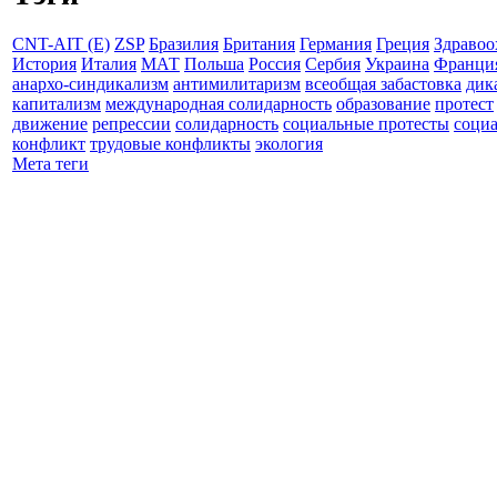
CNT-AIT (E)
ZSP
Бразилия
Британия
Германия
Греция
Здравоо
История
Италия
МАТ
Польша
Россия
Сербия
Украина
Франци
анархо-синдикализм
антимилитаризм
всеобщая забастовка
дик
капитализм
международная солидарность
образование
протест
движение
репрессии
солидарность
социальные протесты
соци
конфликт
трудовые конфликты
экология
Мета теги