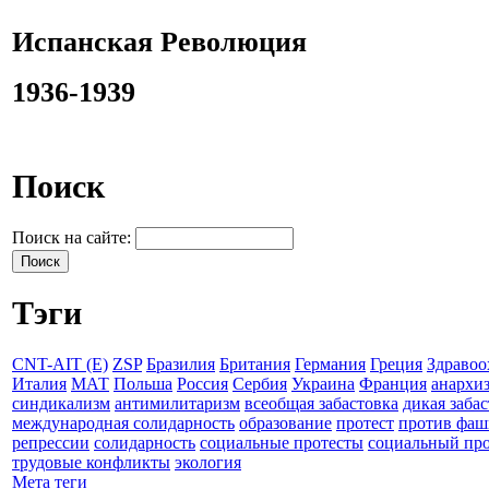
Испанская Революция
1936-1939
Поиск
Поиск на сайте:
Тэги
CNT-AIT (E)
ZSP
Бразилия
Британия
Германия
Греция
Здравоо
Италия
МАТ
Польша
Россия
Сербия
Украина
Франция
анархи
синдикализм
антимилитаризм
всеобщая забастовка
дикая заба
международная солидарность
образование
протест
против фаш
репрессии
солидарность
социальные протесты
социальный про
трудовые конфликты
экология
Мета теги