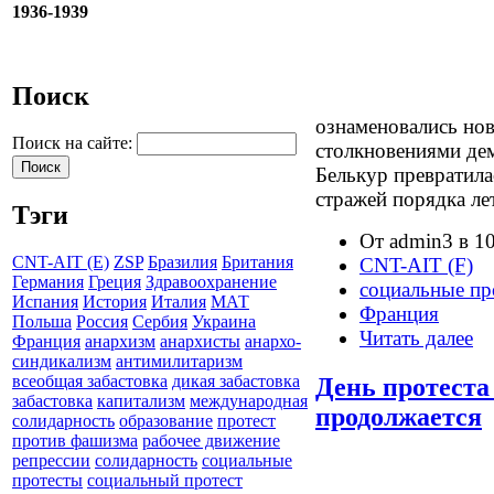
1936-1939
Поиск
ознаменовались но
Поиск на сайте:
столкновениями де
Белькур превратила
стражей порядка ле
Тэги
От admin3 в 10
CNT-AIT (E)
ZSP
Бразилия
Британия
CNT-AIT (F)
Германия
Греция
Здравоохранение
социальные пр
Испания
История
Италия
МАТ
Франция
Польша
Россия
Сербия
Украина
Читать далее
Франция
анархизм
анархисты
анархо-
синдикализм
антимилитаризм
всеобщая забастовка
дикая забастовка
День протеста
забастовка
капитализм
международная
продолжается
солидарность
образование
протест
против фашизма
рабочее движение
репрессии
солидарность
социальные
протесты
социальный протест