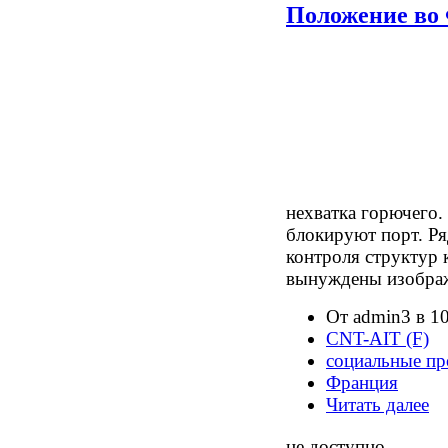
Положение во
нехватка горючего.
блокируют порт. Ря
контроля структур 
вынуждены изображ
От admin3 в 10
CNT-AIT (F)
социальные пр
Франция
Читать далее
не доступно