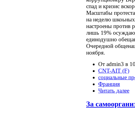
спад и кризис вскор
Масштабы протеста
на неделю шкоьных
настроены против 
лишь 19% осуждаю
единодушно обещаю
Очередной общенац
ноября.
От admin3 в 10
CNT-AIT (F)
социальные пр
Франция
Читать далее
За самооргани