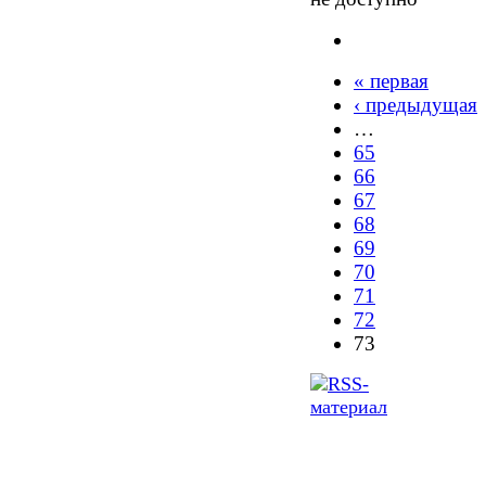
« первая
‹ предыдущая
…
65
66
67
68
69
70
71
72
73