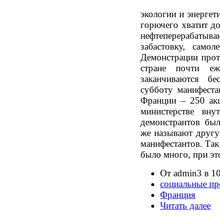
экологии и энергет
горючего хватит до
нефтеперерабат
забастовку, само
Демонстрации прот
стране почти еж
заканчиваются б
субботу манифеста
Франции – 250 акц
министерстве вну
демонстрантов бы
же называют другу
манифестантов. Так
было много, при эт
От admin3 в 10
социальные пр
Франция
Читать далее