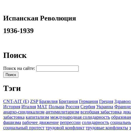
Испанская Революция
1936-1939
Поиск
Поиск на сайте:
Тэги
CNT-AIT (E)
ZSP
Бразилия
Британия
Германия
Греция
Здравоо
История
Италия
МАТ
Польша
Россия
Сербия
Украина
Франци
анархо-синдикализм
антимилитаризм
всеобщая забастовка
дик
забастовка
капитализм
международная солидарность
образова
фашизма
рабочее движение
репрессии
солидарность
социальн
социальный протест
трудовой конфликт
трудовые конфликты