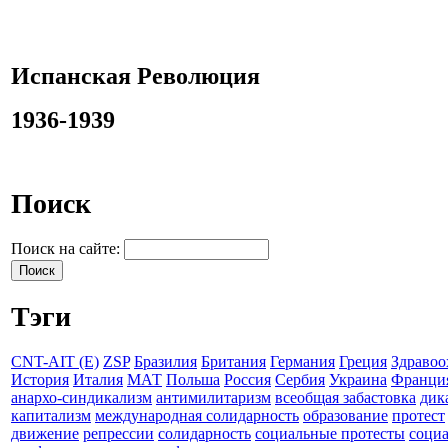
Испанская Революция
1936-1939
Поиск
Поиск на сайте:
Тэги
CNT-AIT (E)
ZSP
Бразилия
Британия
Германия
Греция
Здравоо
История
Италия
МАТ
Польша
Россия
Сербия
Украина
Франци
анархо-синдикализм
антимилитаризм
всеобщая забастовка
дик
капитализм
международная солидарность
образование
протест
движение
репрессии
солидарность
социальные протесты
соци