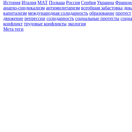
История
Италия
МАТ
Польша
Россия
Сербия
Украина
Франци
анархо-синдикализм
антимилитаризм
всеобщая забастовка
дик
капитализм
международная солидарность
образование
протест
движение
репрессии
солидарность
социальные протесты
соци
конфликт
трудовые конфликты
экология
Мета теги