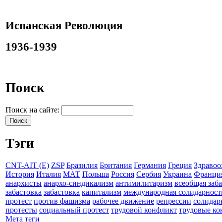
Испанская Революция
1936-1939
Поиск
Поиск на сайте:
Тэги
CNT-AIT (E)
ZSP
Бразилия
Британия
Германия
Греция
Здравоо
История
Италия
МАТ
Польша
Россия
Сербия
Украина
Франци
анархисты
анархо-синдикализм
антимилитаризм
всеобщая заб
забастовка
забастовка
капитализм
международная солидарност
протест
против фашизма
рабочее движение
репрессии
солидар
протесты
социальный протест
трудовой конфликт
трудовые к
Мета теги