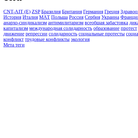
CNT-AIT (E)
ZSP
Бразилия
Британия
Германия
Греция
Здравоо
История
Италия
МАТ
Польша
Россия
Сербия
Украина
Франци
анархо-синдикализм
антимилитаризм
всеобщая забастовка
дик
капитализм
международная солидарность
образование
протест
движение
репрессии
солидарность
социальные протесты
соци
конфликт
трудовые конфликты
экология
Мета теги