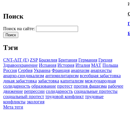
С
Поиск
П
Поиск на сайте:
Б
Тэги
CNT-AIT (E)
ZSP
Бразилия
Британия
Германия
Греция
Здравоохранение
Испания
История
Италия
МАТ
Польша
Россия
Сербия
Украина
Франция
анархизм
анархисты
анархо-синдикализм
антимилитаризм
всеобщая забастовка
дикая забастовка
забастовка
капитализм
международная
солидарность
образование
протест
против фашизма
рабочее
движение
репрессии
солидарность
социальные протесты
социальный протест
трудовой конфликт
трудовые
конфликты
экология
Мета теги