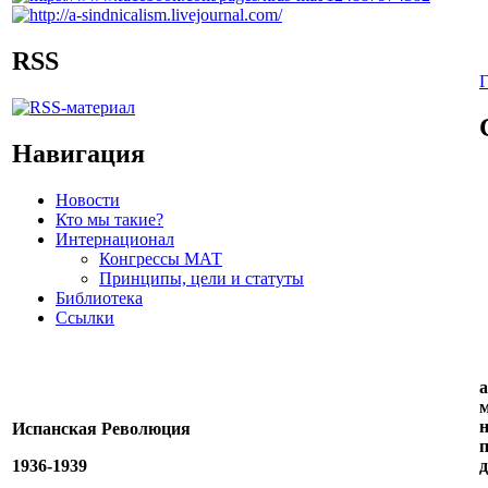
RSS
Г
Навигация
Новости
Кто мы такие?
Интернационал
Конгрессы МАТ
Принципы, цели и статуты
Библиотека
Ссылки
а
м
н
Испанская Революция
п
1936-1939
д