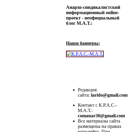
Анархо-синдикалистский
информационный online-
проект - неофициальный
блог М.А.Т.:
Наши баннеры:
Редакция
сайта:
larido@gmail.com
Контакт с К.Р.А.С.-
М.А.Т.:
comanar30@gmail.com
Все материалы сайта
размещены на правах
копилефта. При