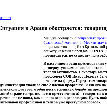
лавная
Ситуация в Араша обостряется: товарищ
Мы уже сообщали о
репрессиях проти
бразильской компании «Меркантил» в
и призыве товарищей из Бразильской
бойкоту изделий с брендом
"FINTA" 
производятся, по существу, полураб
В настоящее время преследования у
развернутую кампанию бойкота вла
травли активистов. Секретарь мес
профсоюза СОВ Икару Полетту был в
клевете на фирму. Перед этим това
дминистрация уволила еще 2 членов профсоюза, и ячейка на
аленькой для того, чтобы вести успешную борьбу на предпри
ашей стране теперь является преступлением! – говорится в 
ротив нас не новы, как и наша вера в революцию. Пусть поб
лительной профсоюзной и теперь уже преступной борьбе».