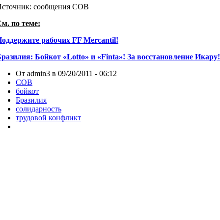
Источник: сообщения COB
м. по теме:
оддержите рабочих FF Mercantil!
разилия: Бойкот «Lotto» и «Finta»! За восстановление Икару!
От admin3 в 09/20/2011 - 06:12
COB
бойкот
Бразилия
солидарность
трудовой конфликт