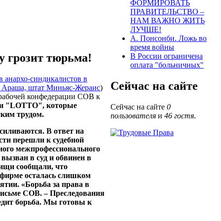
ФОРМИРОВАТЬ
ПРАВИТЕЛЬСТВО –
НАМ ВАЖНО ЖИТЬ
ЛУЧШЕ!
А. Понсонби. Ложь во
время войны
у грозит тюрьма!
В России ограничена
оплата "больничных"
в анархо-синдикалистов в
Сейчас на сайте
 Араша, штат Миньяс-Жераис
)
 рабочей конфедерации СОВ к
и "LOTTO", которые
Сейчас на сайте
0
ским трудом.
пользователя
и
46 гостя
.
силиваются. В ответ на
сти перешли к судебной
тного межпрофессионального
ызван в суд и обвинен в
рищи сообщали, что
 фирме осталась слишком
ятии. «Борьба за права в
письме СОВ. – Преследования
едит борьба. Мы готовы к