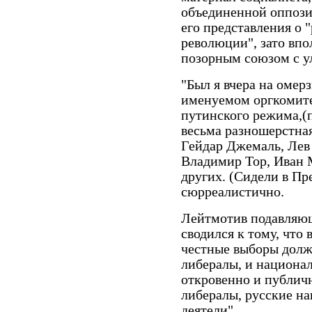
объединенной оппози
его представления о 
революции", зато впо
позорным союзом с у
"Был я вчера на омер
именуемом оргкомите
путинского режима,(
весьма разношерстная
Гейдар Джемаль, Лев
Владимир Тор, Иван 
других. (Сидели в Пр
сюрреалистично.
Лейтмотив подавляю
сводился к тому, что 
честные выборы должн
либералы, и национа
откровенно и публичн
либералы, русские н
деятели".