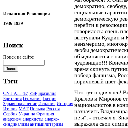
демократию, свободу,
социальные гарантии.
Испанская Революция
демократическую рев
1936-1939
перейти к революции
говорилось: очень пл
выступали Кудрин и 
неизмеримо, многокра
Поиск
якобы демократическ
объединяются с наци
Поиск на сайте:
чудовищно!!! Конечно
время скинуть путинщи
победа фашизма, Росс
Тэги
коричневый цвет фек
Что тут поднялось! В
CNT-AIT (E)
ZSP
Бразилия
Крылов и Миронов ст
Британия
Германия
Греция
Здравоохранение
Испания
История
националистов в кон
Италия
МАТ
Польша
Россия
назначить Владимира 
Сербия
Украина
Франция
не я", - отвечал я. З
анархизм
анархисты
анархо-
выражала свои симпа
синдикализм
антимилитаризм