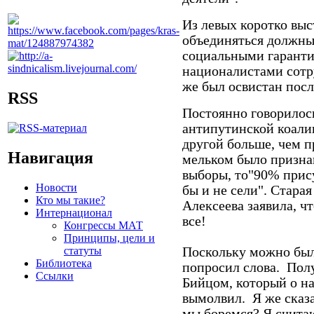
Из левых коротко выс
объединяться должны
социальными гаранти
националистами сотру
же был освистан посл
RSS
Постоянно говорилось
антипутинской коали
другой больше, чем 
Навигация
мельком было признан
выборы, то"90% прис
Новости
бы и не сели". Стара
Кто мы такие?
Алексеева заявила, 
Интернационал
все!
Конгрессы МАТ
Принципы, цели и
статуты
Поскольку можно был
Библиотека
попросил слова. Полу
Ссылки
Бийцом, который о на
вымолвил. Я же сказ
мы боремся? Я считаю