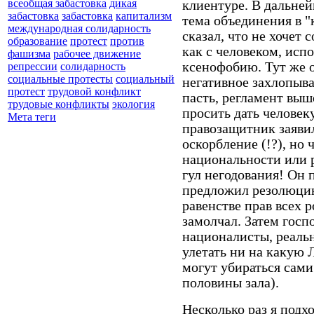
всеобщая забастовка
дикая
клиентуре. В дальне
забастовка
забастовка
капитализм
тема объединения в 
международная солидарность
сказал, что не хочет
образование
протест
против
как с человеком, ис
фашизма
рабочее движение
ксенофобию. Тут же о
репрессии
солидарность
социальные протесты
социальный
негативное захлопыва
протест
трудовой конфликт
пасть, регламент выше
трудовые конфликты
экология
просить дать человек
Мета теги
правозащитник заявил
оскорбление (!?), но
национальности или р
гул негодования! Он 
предложил резолюцию,
равенстве прав всех р
замолчал. Затем госп
националисты, реаль
улетать ни на какую 
могут убираться сам
половины зала).
Несколько раз я подх