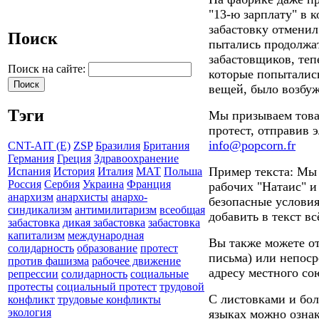
"13-ю зарплату" в 
забастовку отменил
Поиск
пытались продолжа
забастовщиков, те
Поиск на сайте:
которые попыталис
вещей, было возбуж
Тэги
Мы призываем това
протест, отправив 
info@popcorn.fr
CNT-AIT (E)
ZSP
Бразилия
Британия
Германия
Греция
Здравоохранение
Пример текста: Мы 
Испания
История
Италия
МАТ
Польша
Россия
Сербия
Украина
Франция
рабочих "Натаис" и
анархизм
анархисты
анархо-
безопасные условия
синдикализм
антимилитаризм
всеобщая
добавить в текст вс
забастовка
дикая забастовка
забастовка
капитализм
международная
Вы также можете о
солидарность
образование
протест
письма) или непоср
против фашизма
рабочее движение
адресу местного с
репрессии
солидарность
социальные
протесты
социальный протест
трудовой
С листовками и бо
конфликт
трудовые конфликты
экология
языках можно ознак