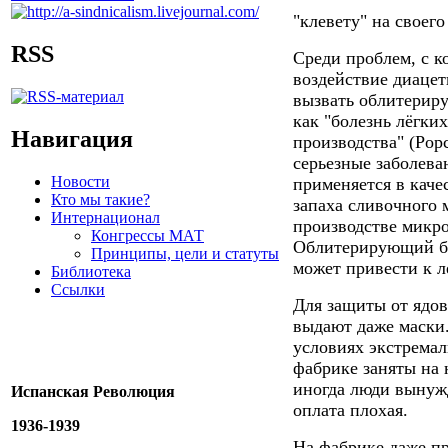
"клевету" на своего
RSS
Среди проблем, с к
воздействие диацет
вызвать облитерир
как "болезнь лёгки
Навигация
производства" (Popc
серьезные заболева
Новости
применяется в каче
Кто мы такие?
запаха сливочного 
Интернационал
производстве микр
Конгрессы МАТ
Облитерирующий бр
Принципы, цели и статуты
может привести к л
Библиотека
Ссылки
Для защиты от ядов
выдают даже маски.
условиях экстрема
фабрике заняты на 
иногда люди вынужд
Испанская Революция
оплата плохая.
1936-1939
На фабрике даже пр