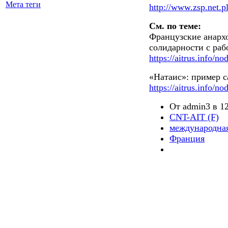
Мета теги
http://www.zsp.net.pl
См. по теме:
Французские анарх
солидарности с раб
https://aitrus.info/no
«Натаис»: пример 
https://aitrus.info/no
От admin3 в 12
CNT-AIT (F)
международная
Франция