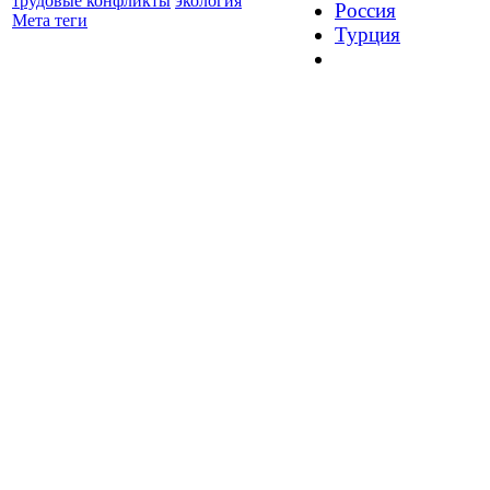
трудовые конфликты
экология
Россия
Мета теги
Турция