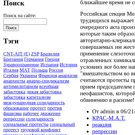
Поиск
ближайшее время не с
Российская секция М
Поиск на сайте:
трудящихся выражает
очередного акта прои
которые таким образо
авторитарно-клерикал
Тэги
совершаемых им жесто
применение слезоточи
CNT-AIT (E)
ZSP
Бразилия
Британия
Германия
Греция
отравленных химикали
Здравоохранение
Испания
История
условиях все более н
Италия
МАТ
Польша
Россия
"вмешательством во в
Сербия
Украина
Франция
анархизм
считаются протесты п
анархисты
анархо-синдикализм
прием председателем 
антимилитаризм
всеобщая
забастовка
дикая забастовка
неофашистов, которой 
забастовка
капитализм
обвинению в расизме!
международная солидарность
образование
протест
против
От admin в 06/21
фашизма
рабочее движение
КРАС-М.А.Т.
репрессии
солидарность
реакция
социальные протесты
социальный
протест
трудовой конфликт
репрессии