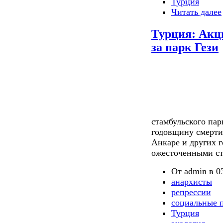
Турция
Читать далее
Турция: Акц
за парк Гези
стамбульского па
годовщину смерти
Анкаре и других г
ожесточенными ст
От admin в 03
анархисты
репрессии
социальные 
Турция