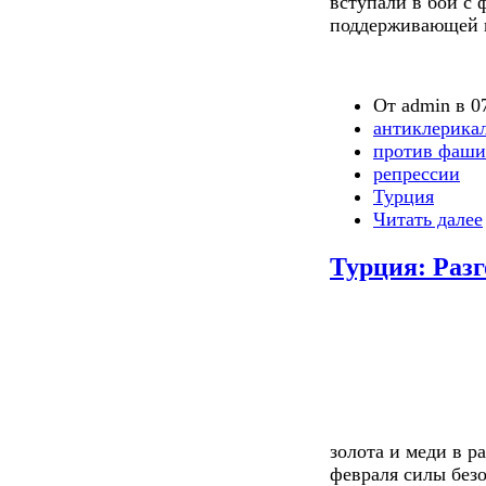
вступали в бой с
поддерживающей и
От admin в 07
антиклерика
против фаши
репрессии
Турция
Читать далее
Турция: Разг
золота и меди в р
февраля силы безо