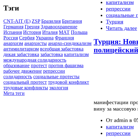
капитализм
Тэги
репрессии
социальные 
Турция
CNT-AIT (E)
ZSP
Бразилия
Британия
Германия
Греция
Здравоохранение
Читать далее
Испания
История
Италия
МАТ
Польша
Россия
Сербия
Украина
Франция
Турция: Нов
анархизм
анархисты
анархо-синдикализм
полицейский
антимилитаризм
всеобщая забастовка
дикая забастовка
забастовка
капитализм
международная солидарность
образование
протест
против фашизма
рабочее движение
репрессии
солидарность
социальные протесты
социальный протест
трудовой конфликт
трудовые конфликты
экология
Мета теги
манифестации про
вину за массовую 
От admin в 05
капитализм
репрессии