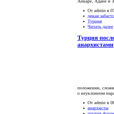
Анкаре, Адане и З
От admin в 07
дикая забаст
Турция
Читать далее
Турция посл
анархистами
положении, сложи
о неуклонном нара
От admin в 08
анархисты
против фаши