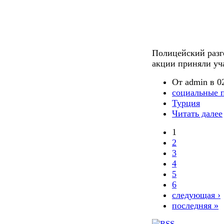
Полицейский разг
акции приняли уч
От admin в 02
социальные 
Турция
Читать далее
1
2
3
4
5
6
следующая ›
последняя »