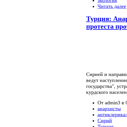
экология
Читать далее
Турция: Ана
протеста пр
Сирией и направил
ведут наступлени
государства", ус
курдского населе
От admin3 в 0
анархисты
антиклерика
Сирий
Турция