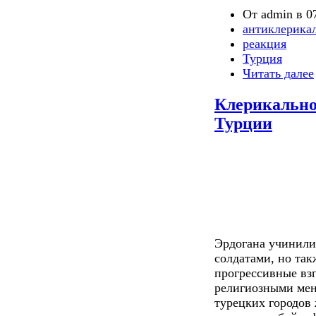
От admin в 07
антиклерика
реакция
Турция
Читать далее
Клерикально
Турции
Эрдогана учинили
солдатами, но так
прогрессивные вз
религиозными мен
турецких городов