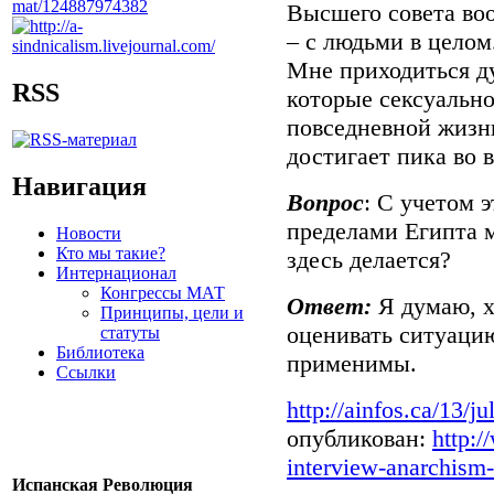
Высшего совета воо
– с людьми в целом
Мне приходиться д
RSS
которые сексуальн
повседневной жизни
достигает пика во 
Навигация
Вопрос
: С учетом 
пределами Египта м
Новости
Кто мы такие?
здесь делается?
Интернационал
Конгрессы МАТ
Ответ:
Я думаю, х
Принципы, цели и
оценивать ситуацию
статуты
Библиотека
применимы.
Ссылки
http://ainfos.ca/13/j
опубликован:
http:/
interview-anarchism-
Испанская Революция