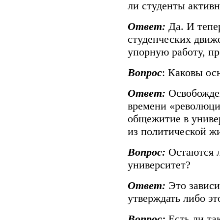
ли студенты актив
Ответ:
Да. И тепе
студенческих движе
упорную работу, пр
Вопрос
: Каковы ос
Ответ:
Освобожде
времени «революции
общежитие в универ
из политической ж
Вопрос:
Остаются л
университет?
Ответ:
Это зависи
утверждать либо эт
Вопрос:
Есть ли та