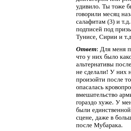
удивило. Ты тоже б
говорили месяц наз
салафитам (3) и т.
подписей под призы
Тунисе, Сирии и т.
Ответ
: Для меня 
что у них было как
альтернативы после
не сделали! У них 
произойти после то
опасалась кровопро
вмешательство арми
гораздо хуже. У ме
были единственной 
сцене, даже в боль
после Мубарака.