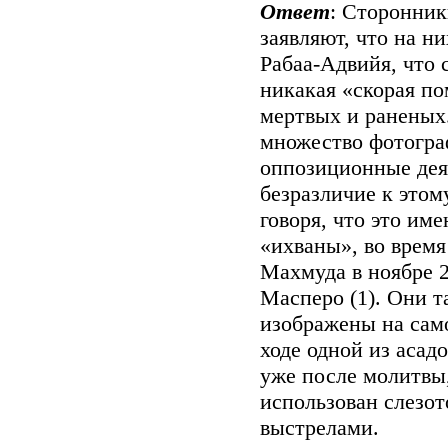
Ответ
: Сторонник
заявляют, что на н
Рабаа-Адвийя, что 
никакая «скорая по
мертвых и раненых
множество фотогра
оппозиционные дея
безразличие к этом
говоря, что это им
«ихваны», во врем
Махмуда в ноябре 2
Масперо (1). Они т
изображены на сам
ходе одной из асад
уже после молитвы,
использован слезот
выстрелами.