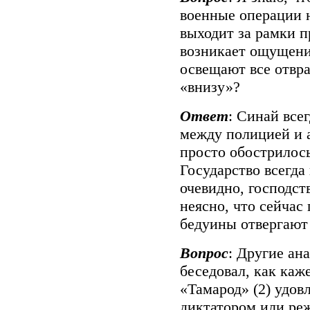
военные операции н
выходит за рамки п
возникает ощущени
освещают все отвра
«внизу»?
Ответ
: Синай все
между полицией и 
просто обострилос
Государство всегда
очевидно, господст
неясно, что сейчас
бедуины отвергают 
Вопрос
: Другие ан
беседовал, как каж
«Тамарод» (2) удо
диктатором или ре