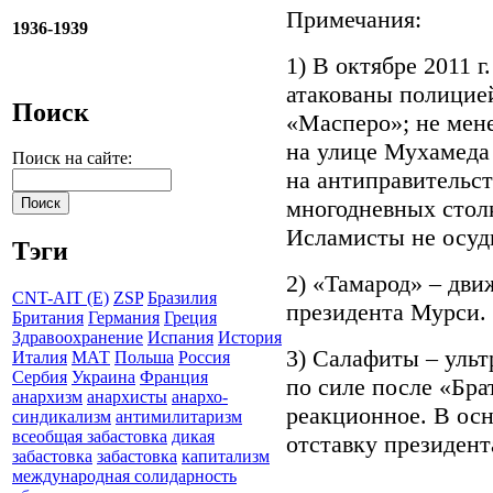
Примечания:
1936-1939
1) В октябре 2011 
атакованы полицие
Поиск
«Масперо»; не мене
на улице Мухамеда
Поиск на сайте:
на антиправительс
многодневных столк
Исламисты не осуди
Тэги
2) «Тамарод» – дви
CNT-AIT (E)
ZSP
Бразилия
президента Мурси.
Британия
Германия
Греция
Здравоохранение
Испания
История
3) Салафиты – ульт
Италия
МАТ
Польша
Россия
Сербия
Украина
Франция
по силе после «Бра
анархизм
анархисты
анархо-
реакционное. В ос
синдикализм
антимилитаризм
всеобщая забастовка
дикая
отставку президент
забастовка
забастовка
капитализм
международная солидарность