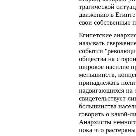
трагической ситуа
движению в Египте 
свои собственные 
Египетские анархи
называть свержени
события "революцие
общества на сторо
широкое насилие п
меньшинств, конце
принадлежать полит
надвигающихся на
свидетельствует ли
большинства населе
говорить о какой-л
Анархисты немного
пока что растеряны