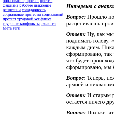
образование
протест
против
Интервью с анарх
фашизма
рабочее движение
репрессии
солидарность
социальные протесты
социальный
Вопрос:
Прошло поч
протест
трудовой конфликт
расцениваешь прои
трудовые конфликты
экология
Мета теги
Ответ:
Ну, как мы
поднимать голову. 
каждым днем. Никак
сформировано, так 
что будет происход
сформировано, мы б
Вопрос
: Теперь, п
армией и «ихванам
Ответ:
И старым р
остается ничего дру
Вопрос:
Похоже, чт