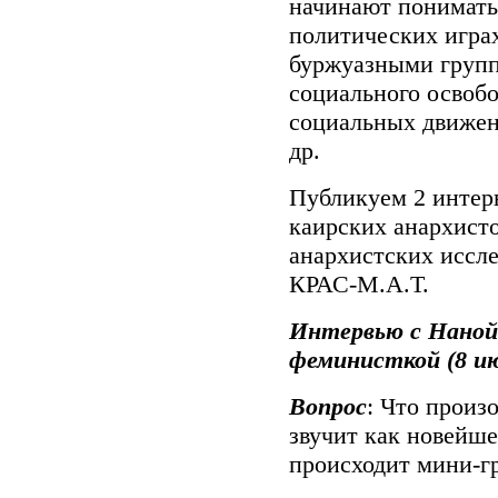
начинают понимать
политических играх
буржуазными групп
социального освобо
социальных движени
др.
Публикуем 2 интерв
каирских анархист
анархистских иссл
КРАС-М.А.Т.
Интервью с Наной 
феминисткой (8 июл
Вопрос
: Что произ
звучит как новейше
происходит мини-г