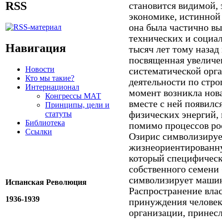
RSS
становится видимой,
экономике, истинной
она была частично вы
технических и социа
Навигация
тысяч лет тому назад
посвященная увеличе
Новости
систематической орг
Кто мы такие?
деятельности по стро
Интернационал
момент возникла нова
Конгрессы МАТ
вместе с ней появилс
Принципы, цели и
статуты
физических энергий, 
Библиотека
помимо процессов ро
Ссылки
Озирис символизируе
жизнеориентированну
который специфически
собственного семени
символизирует маши
Испанская Революция
Распространение влас
1936-1939
принуждения человек
организации, принес