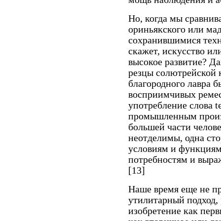
Но, когда мы сравнив
ориньякского или мад
сохранившимися техн
скажет, искусство ил
высокое развитие? Д
резцы солютрейской 
благородного лавра б
восприимчивых ремес
употребление слова t
промышленным произв
большей части челов
неотделимы, одна ст
условиям и функциям
потребностям и выраж
[13]
Наше время еще не п
утилитарный подход,
изобретение как перв