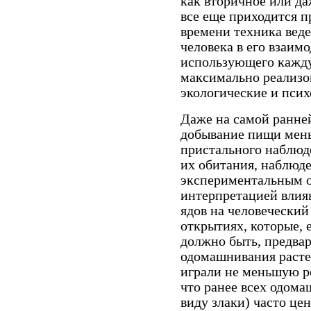
как вторичное или да
все еще приходится п
времени техника веде
человека в его взаим
использующего кажду
максимально реализо
экологические и пси
Даже на самой ранне
добывание пищи мень
пристального наблюд
их обитания, наблюд
экспериментальным о
интерпретацией влия
ядов на человеческий
открытиях, которые, 
должно быть, предва
одомашнивания растен
играли не меньшую ро
что ранее всех одома
виду злаки) часто цен