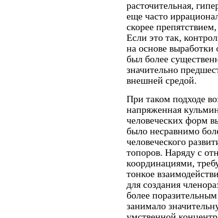
расточительная, гипе
еще часто иррациона
скорее препятствием
Если это так, контро
на основе выработки
был более существенн
значительно предшест
внешней средой.
При таком подходе в
напряженная кульмин
человеческих форм в
было несравнимо бол
человеческого развит
топоров. Наряду с о
координациями, треб
тонкое взаимодействи
для создания членора
более поразительным
занимало значительну
умственной концентр