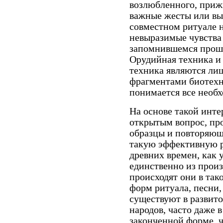
возлюбленного, прижи
важные жесты или вы
совместном ритуале 
невыразимые чувства
запомнившемся прош
Орудийная техника и
техника являются ли
фрагментами биотехн
понимается все необх
На основе такой инт
открытым вопрос, пр
образцы и повторяющ
такую эффективную ро
древних времен, как у
единственно из произ
происходят они в тако
форм ритуала, песни
существуют в развит
народов, часто даже 
законченной форме, ч