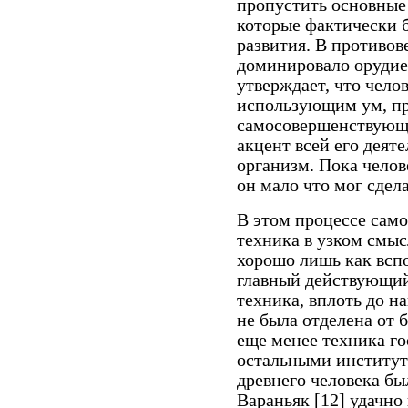
пропустить основные
которые фактически
развития. В противов
доминировало орудие 
утверждает, что чело
использующим ум, п
самосовершенствующ
акцент всей его деят
организм. Пока челове
он мало что мог сдел
В этом процессе сам
техника в узком смыс
хорошо лишь как вспо
главный действующий 
техника, вплоть до н
не была отделена от 
еще менее техника го
остальными институт
древнего человека бы
Вараньяк [12] удачно