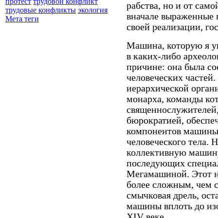
протест
трудовой конфликт
рабства, но и от сам
трудовые конфликты
экология
вначале выраженные в
Мета теги
своей реализации, го
Машина, которую я у
в каких-либо археоло
причине: она была со
человеческих частей.
иерархической орган
монарха, команды ко
священнослужителей,
бюрократией, обеспе
компонентов машины
человеческого тела. 
коллективную машину
последующих специ
Мегамашиной. Этот н
более сложным, чем 
смычковая дрель, ост
машины вплоть до из
XIV веке.