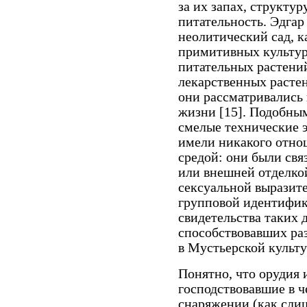
за их запах, структуру
питательность. Эдга
неолитический сад, к
примитивных культура
питательных растений
лекарственных растен
они рассматривались
жизни [15]. Подобны
смелые технические 
имели никакого отно
средой: они были св
или внешней отделкой
сексуальной выразит
групповой идентифик
свидетельства таких 
способствовавших ра
в Мустьерской культу
Понятно, что орудия 
господствовав­шие в 
снаряжении (как сли