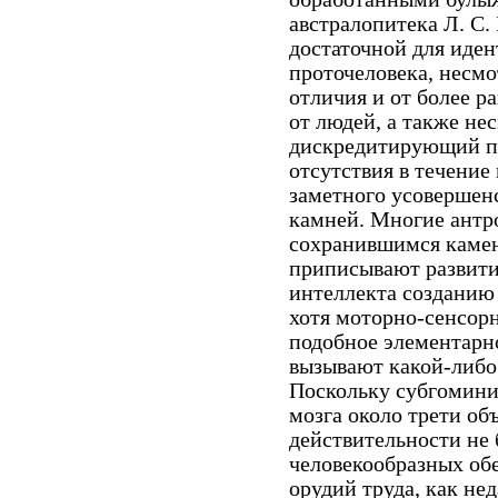
австралопитека Л. С.
достаточной для иде
проточеловека, несмо
отличия и от более р
от людей, а также не
дискредитирующий п
отсутствия в течени
заметного усовершен
камней. Многие антр
сохранившимся каме
приписывают развити
интеллекта созданию
хотя моторно-сенсор
подобное элементарно
вызывают какой-либо
Поскольку субгомин
мозга около трети объ
действительности не 
человекообразных обе
орудий труда, как не