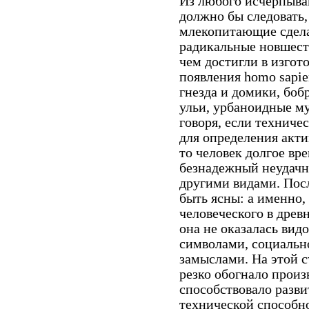
Из любого исчерпыва
должно бы следовать,
млекопитающие сдела
радикальные новшеств
чем достигли в изгот
появления homo sapi
гнезда и домики, боб
ульи, урбаноидные м
говоря, если техниче
для определения акти
то человек долгое вр
безнадежный неудачн
другими видами. Пос
быть ясны: а именно,
человеческого в древ
она не оказалась ви
символами, социальн
замыслами. На этой 
резко обогнало произ
способствовало разви
технической способн