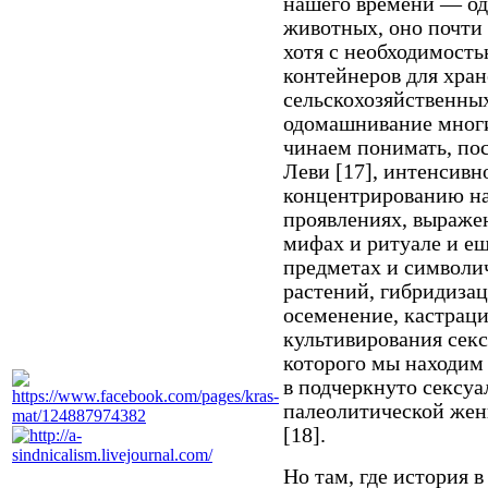
нашего времени — од
животных, оно почти
хотя с необходимост
контейнеров для хран
сельскохозяйственны
одомашнивание многи
чинаем понимать, по
Леви [17], интенсив
концентрированию на 
проявлениях, выраже
мифах и ритуале и ещ
предметах и символи
растений, гибридизац
осеменение, кастрац
культивирования секс
которого мы находим 
в подчеркнуто сексу
палеолитической же
[18].
Но там, где история