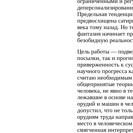
ограниченными и рег
деперсонализированн
Предельная тенденци
предвосхищена сатир
века тому назад. Но т
фантазия начинает пр
безобидную реальнос
Цель работы — подве
посылки, так и прогн
приверженность к су
научного прогресса к
считаю необходимым 
общепринятые теори
человека, не явно в 
лежавшие в основе н
орудий и машин в чел
допустил, что не тол
орудиям труда напр
место в человеческом
смягченная интерпре