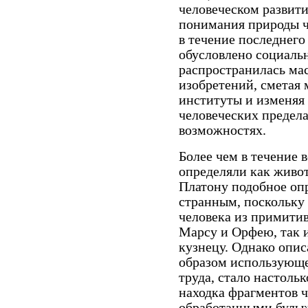
человеческом развити
понимания природы ч
в течение последнего 
обусловлено социаль
распространилась ма
изобретений, сметая 
институты и изменяя 
человеческих предела
возможностях.
Более чем в течение 
определяли как живот
Платону подобное оп
странным, поскольку
человека из примитив
Марсу и Орфею, так и
кузнецу. Однако опис
образом использующе
труда, стало настоль
находка фрагментов ч
обработанны­ми булыж