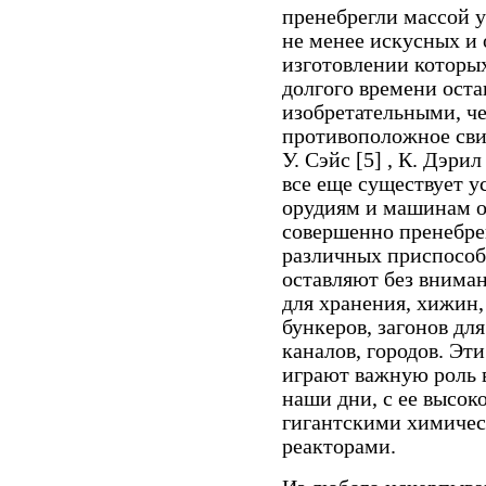
пренебрегли массой 
не менее искусных и 
изготовлении которых
долгого времени оста
изобретательными, че
противоположное свид
У. Сэйс [5] , К. Дэри
все еще существует 
орудиям и маши­нам о
совершенно пренебре
различных приспособ
оставляют без вниман
для хранения, хижин,
бункеров, загонов для
каналов, городов. Эт
играют важную роль 
наши дни, с ее высо
гигантскими химиче
реакторами.