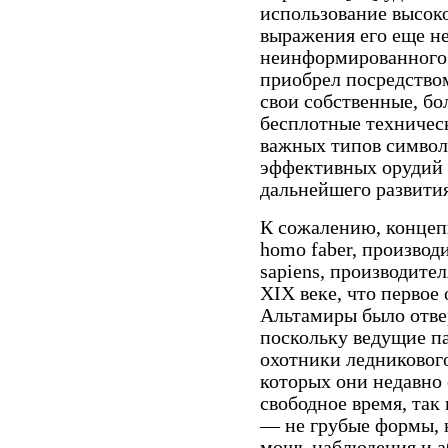
использование высок
выражения его еще н
неинформированного у
приобрел посредством
свои собственные, бо
бесплотные техничес
важных типов символ
эффективных орудий 
дальнейшего развития
К сожалению, концеп
homo faber, производ
sapiens, производите
XIX веке, что первое
Альтамиры было отве
поскольку ведущие па
охотники ледникового
которых они недавно 
свободное время, так
— не грубые формы, 
мощь наблюдения и а