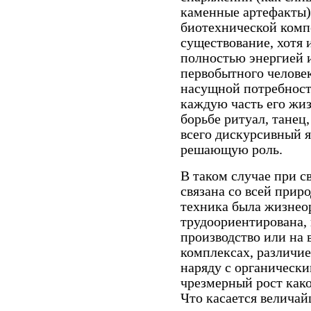
каменные артефакты)
биотехнической компо
существование, хотя 
полностью энергией 
первобытного человек
насущной потребности
каждую часть его жиз
борьбе ритуал, танец,
всего дискурсивный я
решающую роль.
В таком случае при с
связана со всей прир
техника была жизнеор
трудоориентирована, 
производство или на 
комплексах, различие
наряду с органическ
чрезмерный рост како
Что касается величай