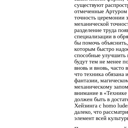
существуют распрост
отмеченные Артуром 
точность церемонии 
механической точност
разделение труда поя
специализации в обр
бы помочь объяснить
которым быстро надо
способные улучшить 
будут тем не менее п
вновь и вновь, часто 
что техника обязана 
фантазии, магическо
механическому запом
внимание в «Технике 
должен быть в достат
Хейзинга с homo lude
далеко, что рассмат
элемент всей культур