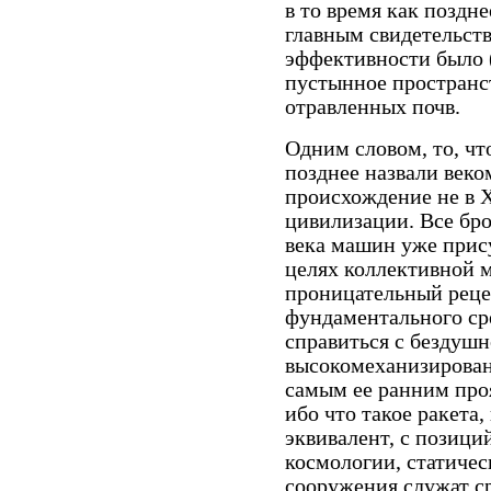
в то время как поздне
главным свидетельст
эффективности было 
пустынное пространс
отравленных почв.
Одним словом, то, ч
позднее назва­ли век
происхождение не в X
цивилизации. Все бро
века машин уже прису
целях коллективной
проницательный реце
фундаментального ср
справиться с бездуш
высокомеханизирован
самым ее ранним про
ибо что такое ракета
эквивалент, с позици
космологии, статиче
сооружения служат ср