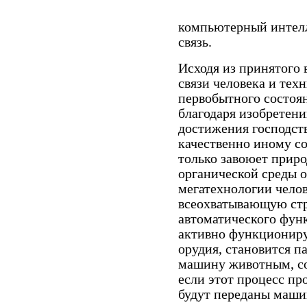
компьютерный интелл
связь.
Исходя из принятого 
связи человека и тех
первобытного состоя
благодаря изобретени
достижения господств
качественно иному со
только завоюет приро
органической среды 
мегатехнологии челов
всеохватывающую стр
автоматического фун
активно функционир
орудия, становится 
машину животным, со
если этот процесс пр
будут переданы машин