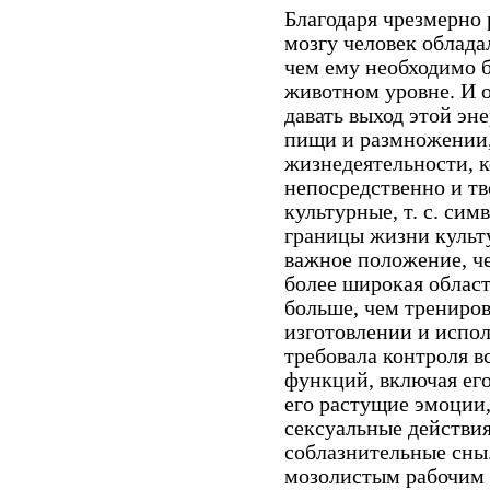
Благодаря чрезмерно 
мозгу человек облада
чем ему необхо­димо 
животном уровне. И о
давать выход этой эн
пищи и размножении, 
жизнедеятельности, 
непосредственно и т
культурные, т. с. си
границы жизни культу
важное положение, ч
более широкая област
больше, чем трениров
изготовлении и ис­по
требовала контроля в
функций, включая его
его растущие эмоции
сексуальные действия
соблазнительные сны.
мозолистым рабочим 