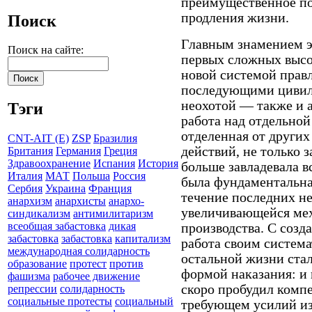
преимущественное по
продления жизни.
Поиск
Главным знамением э
Поиск на сайте:
первых сложных высо
новой системой прав
последующими цивил
неохотой — также и а
Тэги
работа над отдельной
отделенная от други
CNT-AIT (E)
ZSP
Бразилия
действий, не только 
Британия
Германия
Греция
Здравоохранение
Испания
История
больше завладевала 
Италия
МАТ
Польша
Россия
была фундаментальная
Сербия
Украина
Франция
течение последних не
анархизм
анархисты
анархо-
увеличивающейся мех
синдикализм
антимилитаризм
всеобщая забастовка
дикая
производства. С соз
забастовка
забастовка
капитализм
работа своим систем
международная солидарность
остальной жизни стал
образование
протест
против
формой наказания: и 
фашизма
рабочее движение
скоро пробудил комп
репрессии
солидарность
социальные протесты
социальный
требующем усилий из