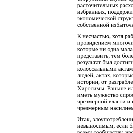
расточительных расхо
избранных, поддержив
экономической структ
собственной избыточ
К несчастью, хотя ра
провидением многочи
которые ни одна мала
представить, тем бол
результат был дости
колоссальными актам
людей, актах, котор
истории, от разграб
Хиросимы. Раньше ил
иметь мужество спрос
чрезмерной власти и 
чрезмерным насилием
Итак, злоупотреблен
невыносимым, если б
всему сообществу, у