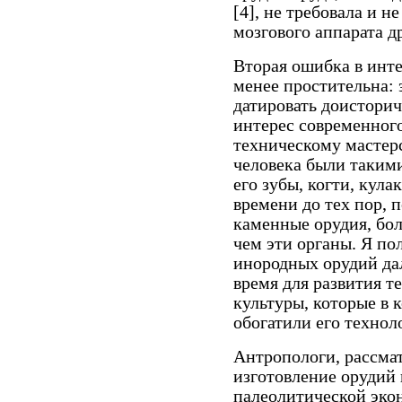
[4], не требовала и н
мозгового аппарата д
Вторая ошибка в инт
менее простительна:
датировать доистори
интерес современног
техническому мастерс
человека были такими
его зубы, когти, кула
времени до тех пор, п
каменные орудия, бо
чем эти органы. Я по
инородных орудий да
время для развития т
культуры, которые в 
обогатили его технол
Антропологи, рассмат
изготовление орудий
палеолитической эко