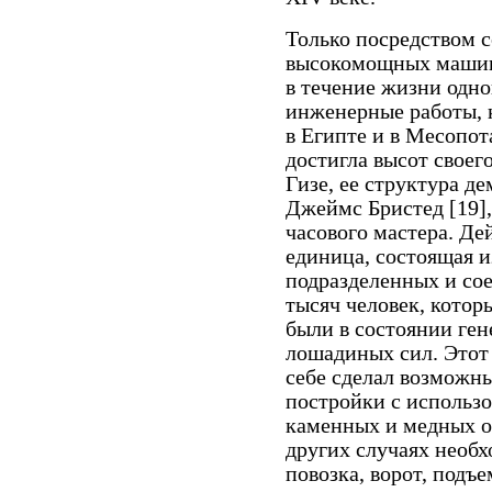
Только посредством с
высокомощных машин 
в течение жизни одно
инженерные работы, 
в Египте и в Месопот
достигла высот своег
Гизе, ее структура д
Джеймс Бристед [19],
часового мастера. Де
единица, состоящая 
подразделенных и со
тысяч человек, котор
были в состоянии ген
лошадиных сил. Этот
себе сделал возможн
постройки с использ
каменных и медных о
других случаях необх
повозка, ворот, подъе