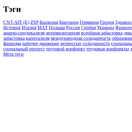
Тэги
CNT-AIT (E)
ZSP
Бразилия
Британия
Германия
Греция
Здравоо
История
Италия
МАТ
Польша
Россия
Сербия
Украина
Франци
анархо-синдикализм
антимилитаризм
всеобщая забастовка
дик
забастовка
капитализм
международная солидарность
образова
фашизма
рабочее движение
репрессии
солидарность
социальн
социальный протест
трудовой конфликт
трудовые конфликты
Мета теги