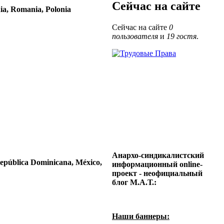
Сейчас на сайте
nia, Romania, Polonia
Сейчас на сайте
0
пользователя
и
19 гостя
.
Анархо-синдикалистский
epública Dominicana,
México,
информационный online-
проект - неофициальный
блог М.А.Т.:
Наши баннеры: