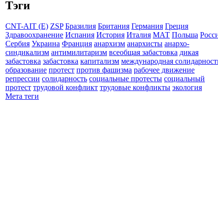
Тэги
CNT-AIT (E)
ZSP
Бразилия
Британия
Германия
Греция
Здравоохранение
Испания
История
Италия
МАТ
Польша
Росс
Сербия
Украина
Франция
анархизм
анархисты
анархо-
синдикализм
антимилитаризм
всеобщая забастовка
дикая
забастовка
забастовка
капитализм
международная солидарност
образование
протест
против фашизма
рабочее движение
репрессии
солидарность
социальные протесты
социальный
протест
трудовой конфликт
трудовые конфликты
экология
Мета теги