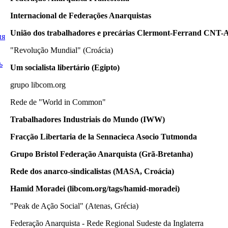
Internacional
de
Federações
Anarquistas
União
dos t
rabalhadores
e
precárias
Clermont
-Ferrand
CNT-
ия
"
Revolução Mundial
"
(Croácia)
ь
Um
socialista
libertário
(Egipto)
grupo
libcom.org
Rede de
"World
in Common
"
Trabalhadores Industriais do Mundo (IWW)
Frac
ç
ão
Libertaria de la
Sennacieca Asocio Tutmonda
Grupo
Bristol
Federação Anarquista
(
Grã-Bretanha
)
Rede
dos
anarco-sindicalistas
(MASA, Croácia
)
Hamid
Moradei
(
libcom.org
/
tags/h
amid-m
oradei
)
"Peak
de Ação Social" (
Atenas, Grécia
)
Federação Anarquista
-
Rede
Regional
Sudeste da Inglaterra