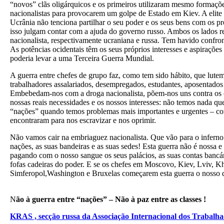
“novos” clãs oligárquicos e os primeiros utilizaram mesmo formações u
nacionalistas para provocarem um golpe de Estado em Kiev. A elite 
Ucrânia não tenciona partilhar o seu poder e os seus bens com os p
isso julgam contar com a ajuda do governo russo. Ambos os lados re
nacionalista, respectivamente ucraniana e russa. Tem havido confr
As potências ocidentais têm os seus próprios interesses e aspirações 
poderia levar a uma Terceira Guerra Mundial.
A guerra entre chefes de grupo faz, como tem sido hábito, que lute
trabalhadores assalariados, desempregados, estudantes, aposentados
Embebedam-nos com a droga nacionalista, põem-nos uns contra os o
nossas reais necessidades e os nossos interesses: não temos nada q
“nações” quando temos problemas mais importantes e urgentes – co
encontraram para nos escravizar e nos oprimir.
Não vamos cair na embriaguez nacionalista. Que vão para o inferno
nações, as suas bandeiras e as suas sedes! Esta guerra não é nossa 
pagando com o nosso sangue os seus palácios, as suas contas bancár
fofas cadeiras do poder. E se os chefes em Moscovo, Kiev, Lviv, K
Simferopol,
Washington
e Bruxelas
começarem esta guerra o nosso de
N
ão à guerra entre “nações” – Não à paz entre as classes !
KRAS , secção russa da Associação Internacional dos Trabalh