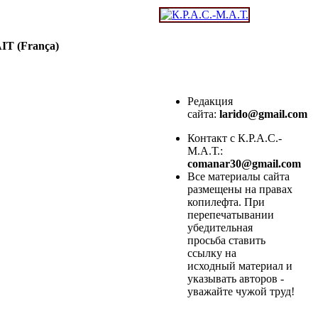
AIT
(França)
Редакция
сайта:
larido@gmail.com
Контакт с К.Р.А.С.-
М.А.Т.:
comanar30@gmail.com
Все материалы сайта
размещены на правах
копилефта. При
перепечатывании
убедительная
просьба ставить
ссылку на
исходный материал и
указывать авторов -
уважайте чужой труд!