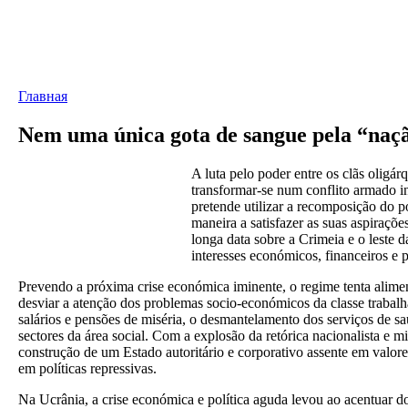
Главная
Nem uma única gota de sangue pela “naç
A luta pelo poder entre os clãs oligá
transformar-se num conflito armado in
pretende utilizar a recomposição do 
maneira a satisfazer as suas aspiraçõe
longa data sobre a Crimeia e o leste 
interesses económicos, financeiros e p
Prevendo a próxima crise económica iminente, o regime tenta alimen
desviar a atenção dos problemas socio-económicos da classe trabal
salários e pensões de miséria, o desmantelamento dos serviços de sa
sectores da área social. Com a explosão da retórica nacionalista e mil
construção de um Estado autoritário e corporativo assente em valore
em políticas repressivas.
Na Ucrânia, a crise económica e política aguda levou ao acentuar d