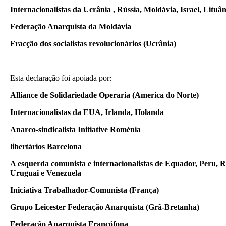
Internacionalistas da Ucrânia , Rússia, Moldávia, Israel, Lituâ
Federação Anarquista da Moldávia
Fracção dos socialistas revolucionários (Ucrânia)
Esta declaração foi
apoiada
por:
Alliance de Solidariedade Operaria (America do Norte)
Internacionalistas da
EUA,
Irlanda,
Holanda
Anarco-sindicalista
Initiative
Roménia
libertários
Barcelona
A
esquerda comunista
e internacionalistas de
Equador
, Peru,
R
Uruguai e
Venezuela
Iniciativa
Trabalhador
-
Comunista
(França)
Grupo
Leicester
Federação Anarquista
(
Grã-Bretanha
)
Federação Anarquista
Francófona