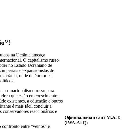
ão”!
rquicos na Ucrânia ameaça
ternacional. O capitalismo russo
poder no Estado Ucraniano de
s imperiais e expansionistas de
da Ucrânia, onde detém fortes
olíticos.
tar o nacionalismo russo para
hadora que estão em crescimento:
úde existentes, a educação e outros
itante é mais fácil concluir a
s conservadores reaccionários e
Официальный сайт М.А.Т.
(IWA-AIT):
o confronto entre “velhos” e