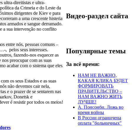
ltra-direitistas e ultra-
política da Crimeia e do Leste da
róximos dirigentes de Kiev e para
Видео-раздел сайта
correram a uma crescente histeria
ontos armados e sangue derramado.
e a sua intervenção no conflito
mos entre nós, pessoas comuns –
Популярные темы
…-, pelos seus interesses.
utros, fazendo-nos esquecer as
ue nos preocupar com as suas
За всё время:
mo acabar com o sistema que eles
НАМ НЕ ВАЖНО,
КАКАЯ КЛИКА БУДЕТ
 com os seus Estados e as suas
ФОРМИРОВАТЬ
e nós não devemos cair nela,
ПРАВИТЕЛЬСТВО –
ias e o prazer de se sentarem nas
НАМ ВАЖНО ЖИТЬ
harkov, Donetsk e
ЛУЧШЕ!
ver é resistir por todos os meios!
А. Понсонби. Ложь во
время войны
В России ограничена
оплата "больничных"
adores