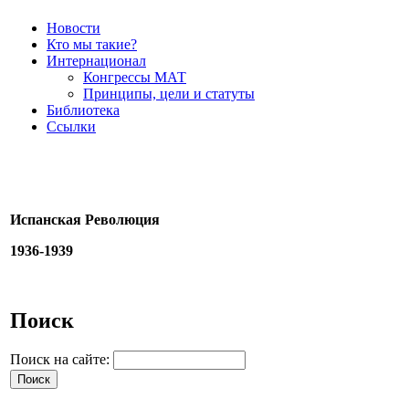
Новости
Кто мы такие?
Интернационал
Конгрессы МАТ
Принципы, цели и статуты
Библиотека
Ссылки
Испанская Революция
1936-1939
Поиск
Поиск на сайте: