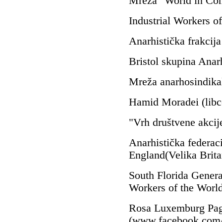
Mreža
"
World
in C
Industrial Workers 
Anarhistička
frakcij
Bristol
skupina
A
nar
Mreža
anarhosindikal
Hamid
Moradei
(
lib
"
Vrh
društvene akcij
A
narhistička
federaci
England
(
Velika Brita
South Florida Genera
Workers of the Worl
Rosa Luxemburg
Pa
(
www.facebook.com