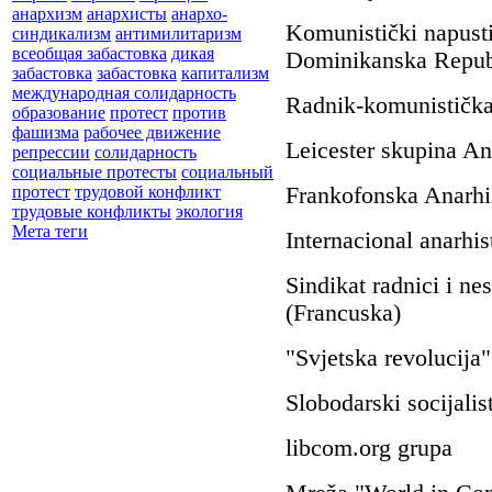
анархизм
анархисты
анархо-
Komunistički
napust
синдикализм
антимилитаризм
всеобщая забастовка
дикая
Dominikanska
Repub
забастовка
забастовка
капитализм
международная солидарность
Radnik
-
komunističk
образование
протест
против
фашизма
рабочее движение
Leicester
skupina
A
n
репрессии
солидарность
социальные протесты
социальный
Frankofonska
Anarhi
протест
трудовой конфликт
трудовые конфликты
экология
Мета теги
Internacional
anarhis
Sindikat radnici i ne
(
Francuska
)
"Svjetska revolucija"
S
lobodarski
socijalis
libcom.org
grupa