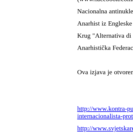
Nacionalna
anti
nukl
Anarhist
iz Engleske
Krug
"
Alternativa di
Anarhistička
Federac
Ova izjava je otvore
http://www.kontra-pu
internacionalista-proti
http://www.svjetskare