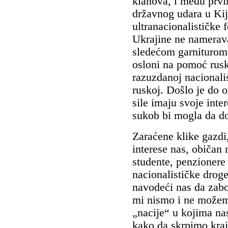
klanova, i među prvi
državnog udara u Kij
ultranacionalističke 
Ukrajine ne namerava
sledećom garniturom 
osloni na pomoć rusk
razuzdanoj nacionalis
ruskoj. Došlo je do 
sile imaju svoje inter
sukob bi mogla da do
Zaraćene klike gazdi,
interese nas, običan
studente, penzionere
nacionalističke droge
navodeći nas da zabo
mi nismo i ne možemo
„nacije“ u kojima nas
kako da skrpimo kraj