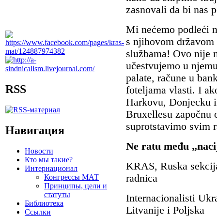
zasnovali da bi nas po
Mi nećemo podleći na
s njihovom državom 
službama! Ovo nije na
učestvujemo u njemu
palate, račune u ban
RSS
foteljama vlasti. I a
Harkovu, Donjecku i
Bruxelles
u
započnu o
suprotstavimo svim r
Навигация
Ne ratu među „naci
Новости
Кто мы такие?
KRAS, Ruska sekcija
Интернационал
radnica
Конгрессы МАТ
Принципы, цели и
статуты
Internacionalisti Ukr
Библиотека
Litvanije i
Poljska
Ссылки