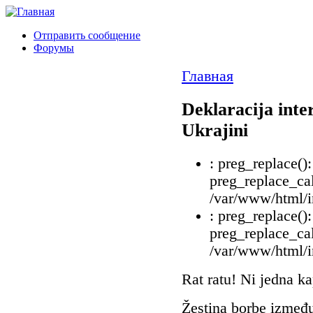
Отправить сообщение
Форумы
Главная
Deklaracija inter
Ukrajini
: preg_replace()
preg_replace_cal
/var/www/html/i
: preg_replace()
preg_replace_cal
/var/www/html/i
Rat ratu! Ni jedna ka
Žestina borbe između 