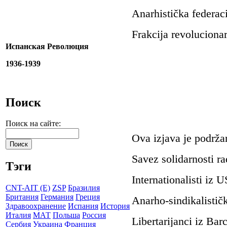
Anarhistička federac
Frakcija revolucionar
Испанская Революция
1936-1939
Поиск
Поиск на сайте:
Ova izjava
je
podrža
Savez
solidarnosti r
Тэги
Internationalisti
iz U
CNT-AIT (E)
ZSP
Бразилия
Британия
Германия
Греция
Anarho
-
sindikalist
i
č
Здравоохранение
Испания
История
Италия
МАТ
Польша
Россия
Libertarijanci
iz Barc
Сербия
Украина
Франция