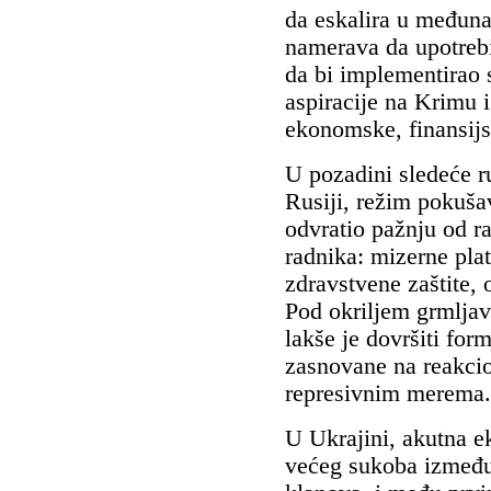
da eskalira u međuna
namerava da upotrebi
da bi implementirao 
aspiracije na Krimu 
ekonomske, finansijsk
U pozadini sledeće 
Rusiji, režim pokuša
odvratio pažnju od 
radnika: mizerne plat
zdravstvene zaštite, 
Pod okriljem grmljavi
lakše je dovršiti for
zasnovane na reakci
represivnim merema.
U Ukrajini, akutna e
većeg sukoba između 