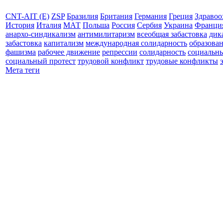
CNT-AIT (E)
ZSP
Бразилия
Британия
Германия
Греция
Здравоо
История
Италия
МАТ
Польша
Россия
Сербия
Украина
Франци
анархо-синдикализм
антимилитаризм
всеобщая забастовка
дик
забастовка
капитализм
международная солидарность
образова
фашизма
рабочее движение
репрессии
солидарность
социальн
социальный протест
трудовой конфликт
трудовые конфликты
Мета теги