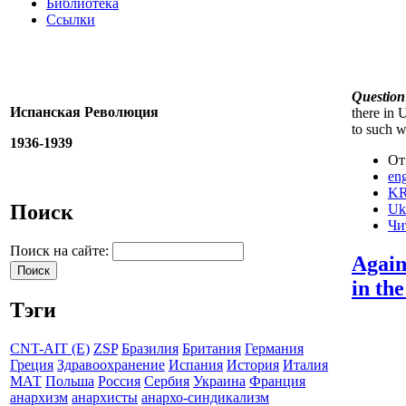
Библиотека
Ссылки
Question
Испанская Революция
there in 
to such w
1936-1939
От
eng
KR
Поиск
Uk
Чи
Поиск на сайте:
Again
in th
Тэги
CNT-AIT (E)
ZSP
Бразилия
Британия
Германия
Греция
Здравоохранение
Испания
История
Италия
МАТ
Польша
Россия
Сербия
Украина
Франция
анархизм
анархисты
анархо-синдикализм