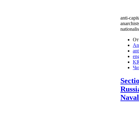
anti-capi
anarchist
nationalis
От
Ant
ant
eng
KR
Чи
Sectio
Russia
Nava