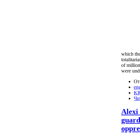
which the
totalitar
of millio
were unde
От
eng
KR
Чи
Alexi
guard
oppre