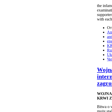
the infam
examinati
supporter
with each
От
Ant
ant
eng
KR
Ru
Uk
Чи
Wojna
inter
zagro
WOJNA
KRWI Z
Bitwa o 
może stać