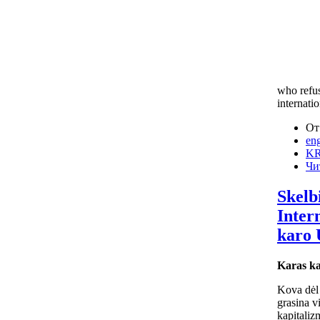
who refus
internati
От
eng
KR
Чи
Skelb
Inter
karo 
Karas ka
Kova dėl 
grasina vi
kapitaliz