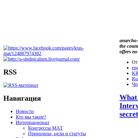
anarcho-
the count
offers no 
От
eng
RSS
KR
Ru
Чи
What 
Навигация
Inter
Новости
secre
Кто мы такие?
Интернационал
Конгрессы МАТ
Принципы, цели и статуты