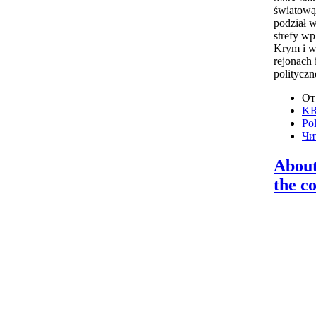
światową.
podział 
strefy w
Krym i w
rejonach 
polityczn
От
KR
Pol
Чи
About
the c