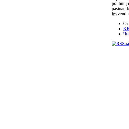
politinių
pasinaudo
įgyvendin
От
KR
Чи