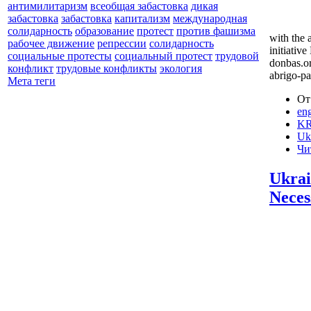
антимилитаризм
всеобщая забастовка
дикая
забастовка
забастовка
капитализм
международная
солидарность
образование
протест
против фашизма
with the 
рабочее движение
репрессии
солидарность
initiativ
социальные протесты
социальный протест
трудовой
donbas.o
конфликт
трудовые конфликты
экология
abrigo-pa
Мета теги
От
eng
KR
Uk
Чи
Ukrai
Neces