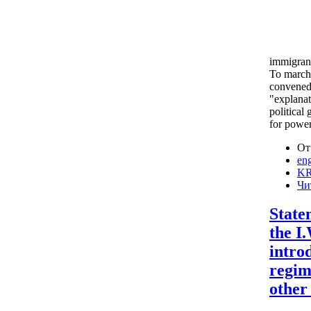
immigrant
To march 
convened 
"explanat
political
for power
От
eng
KR
Чи
State
the I
intro
regim
other