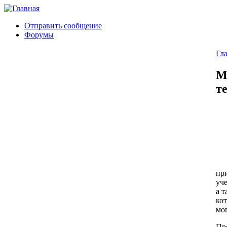
Отправить сообщение
Форумы
Гл
М
т
пр
уч
а 
ко
мо
Пр