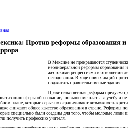
авная
ексика: Против реформы образования и
еррора
В Мексике не прекращаются студенческ
неолиберальной реформы образования и 
жестокими репрессиями в отношении де
негодования. В ходе новых акций проте
поджигать правительственые здания.
Правительственная реформа предусматри
иватизацию сферы образование, повышение платы за учебу и не 
ебном плане, которые серьезно ограничивают возможность крити
также снижают общее качество образования в стране. Реформы по
торые специально были созданы для того, чтобы молодые люди и
гли получить профессию учителя.
отестующие требуют права на свободное, доступное, качественно