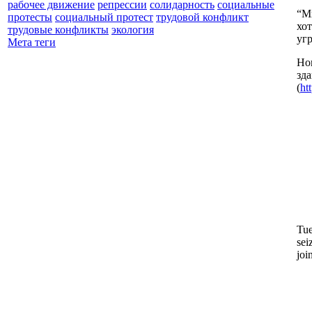
рабочее движение
репрессии
солидарность
социальные
“М
протесты
социальный протест
трудовой конфликт
хо
трудовые конфликты
экология
угр
Мета теги
Но
зд
(
ht
Tue
sei
joi