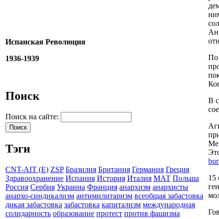
де
ни
со
Ан
отн
Испанская Революция
По
1936-1939
пр
по
Ко
Поиск
В 
со
Поиск на сайте:
Аги
пр
Ме
Тэги
Это
bur
CNT-AIT (E)
ZSP
Бразилия
Британия
Германия
Греция
15
Здравоохранение
Испания
История
Италия
МАТ
Польша
ге
Россия
Сербия
Украина
Франция
анархизм
анархисты
мо
анархо-синдикализм
антимилитаризм
всеобщая забастовка
дикая забастовка
забастовка
капитализм
международная
Го
солидарность
образование
протест
против фашизма