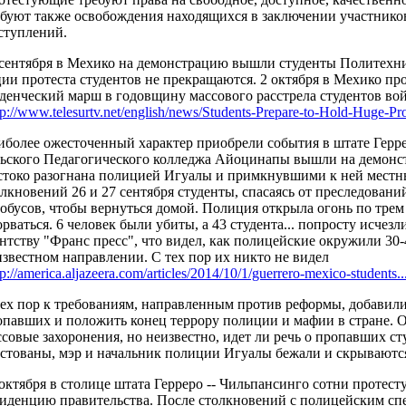
ебуют также освобождения находящихся в заключении участник
ступлений.
 сентября в Мехико на демонстрацию вышли студенты Политехнич
ции протеста студентов не прекращаются. 2 октября в Мехико п
уденческий марш в годовщину массового расстрела студентов вой
tp://www.telesurtv.net/english/news/Students-Prepare-to-Hold-Huge-Prot
иболее ожесточенный характер приобрели события в штате Герре
льского Педагогического колледжа Айоцинапы вышли на демонст
стоко разогнана полицией Игуалы и примкнувшими к ней местны
лкновений 26 и 27 сентября студенты, спасаясь от преследовани
тобусов, чтобы вернуться домой. Полиция открыла огонь по трем
рваться. 6 человек были убиты, а 43 студента... попросту исчезл
нтству "Франс пресс", что видел, как полицейские окружили 30-4
известном направлении. С тех пор их никто не видел
tp://america.aljazeera.com/articles/2014/10/1/guerrero-mexico-students..
тех пор к требованиям, направленным против реформы, добавили
опавших и положить конец террору полиции и мафии в стране.
совые захоронения, но неизвестно, идет ли речь о пропавших ст
естованы, мэр и начальник полиции Игуалы бежали и скрываютс
 октября в столице штата Герреро -- Чильпансинго сотни протес
зиденцию правительства. После столкновений с полицейским сп