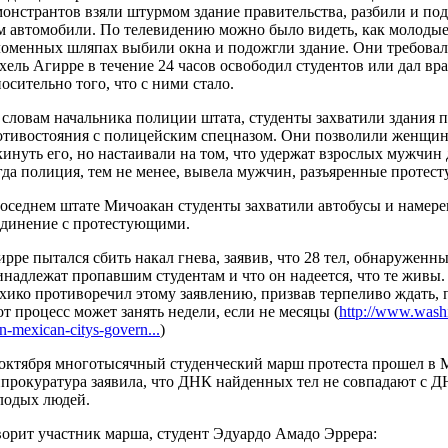
монстрантов взяли штурмом здание правительства, разбили и по
м автомобили. По телевидению можно было видеть, как молодые 
ломенных шляпах выбили окна и подожгли здание. Они требовал
хель Агирре в течение 24 часов освободил студентов или дал вр
осительно того, что с ними стало.
 словам начальника полиции штата, студенты захватили здания п
отивостояния с полицейским спецназом. Они позволили женщи
кинуть его, но настаивали на том, что удержат взрослых мужчин
гда полиция, тем не менее, вывела мужчин, разъяренные протест
соседнем штате Мичоакан студенты захватили автобусы и намерев
единение с протестующими.
рре пытался сбить накал гнева, заявив, что 28 тел, обнаруженны
инадлежат пропавшим студентам и что он надеется, что те живы
хико противоречил этому заявлению, призвав терпеливо ждать, п
т процесс может занять недели, если не месяцы (
http://www.washi
n-mexican-citys-govern...
)
 октября многотысячный студенческий марш протеста прошел в 
нпрокуратура заявила, что ДНК найденных тел не совпадают с 
лодых людей.
ворит участник марша, студент Эдуардо Амадо Эррера: