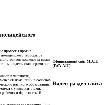
 полицейского
ие протесты против
полицейского террора. За
монстрантов последовал взрыв
Официальный сайт М.А.Т.
стов молодежь стала громить и
(IWA-AIT):
вает, в частности,
менее 80 изменений в базисном
Видео-раздел сайта
ческого научного образования,
кончат с университетами,
з рабочих и бедных семей
е и светское образование. Они