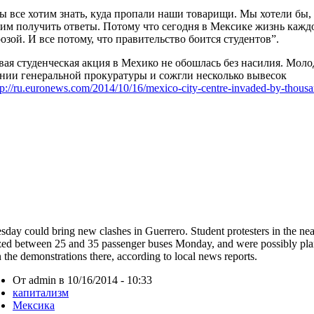
ы все хотим знать, куда пропали наши товарищи. Мы хотели бы,
тим получить ответы. Потому что сегодня в Мексике жизнь каждо
озой. И все потому, что правительство боится студентов”.
вая студенческая акция в Мехико не обошлась без насилия. Моло
ании генеральной прокуратуры и сожгли несколько вывесок
tp://ru.euronews.com/2014/10/16/mexico-city-centre-invaded-by-thousa
sday could bring new clashes in Guerrero. Student protesters in the ne
zed between 25 and 35 passenger buses Monday, and were possibly plan
n the demonstrations there, according to local news reports.
От admin в 10/16/2014 - 10:33
капитализм
Мексика