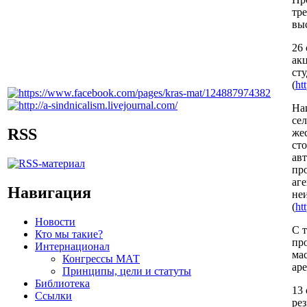
тр
вы
26
ак
ст
(
ht
На
се
RSS
же
сто
ав
про
аге
Навигация
не
(
ht
Новости
С 
Кто мы такие?
пр
Интернационал
мас
Конгрессы МАТ
ар
Принципы, цели и статуты
Библиотека
13
Ссылки
ре