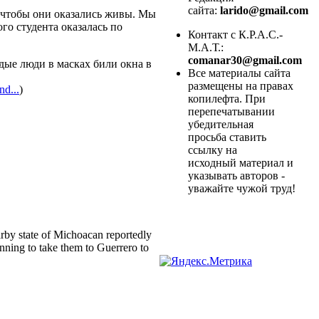
сайта:
larido@gmail.com
 чтобы они оказались живы. Мы
го студента оказалась по
Контакт с К.Р.А.С.-
М.А.Т.:
comanar30@gmail.com
дые люди в масках били окна в
Все материалы сайта
размещены на правах
nd...
)
копилефта. При
перепечатывании
убедительная
просьба ставить
ссылку на
исходный материал и
указывать авторов -
уважайте чужой труд!
arby state of Michoacan reportedly
ning to take them to Guerrero to