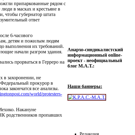
дожгли припаркованные рядом с
люди в масках и крестьяне в
и, чтобы губернатор штата
азумительный ответ
осле 6-часового
нам, детям и пожилым людям
 до выполнения их требований.
Анархо-синдикалистский
ующие начали разгром здания.
информационный online-
проект - неофициальный
ались прорваться в Герреро на
блог М.А.Т.:
х в захоронении, не
. Федеральный прокурор в
Наши баннеры:
ока закончатся все анализы.
ngtonpost.com/world/protesters-
Мехико. Накануне
ДНК родственников пропавших
Редакция