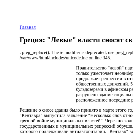
Главная
Греция: "Левые" власти сносят с
: preg_replace(): The /e modifier is deprecated, use preg_rep
/var/www/html/includes/unicode.inc on line 345.
Правительство "левой" пар
только ужесточает неолибе
продолжает репрессии в о
общественных движений. 5
бульдозерами в афинском 
разрушено здание социальн
расположенное посредине 
Решение о сносе здания было принято в марте этого го
"Кентавра" выпустила заявление "Несколько слов отно
грязной войне муниципальных властей". Через нескол
государственных и муниципальных репрессий обрушили
которого поддерживали антиавторитарии. "Кентавр" вел