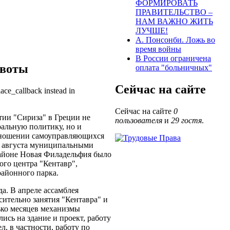
ФОРМИРОВАТЬ
ПРАВИТЕЛЬСТВО –
НАМ ВАЖНО ЖИТЬ
ЛУЧШЕ!
А. Понсонби. Ложь во
время войны
В России ограничена
квоты
оплата "больничных"
Сейчас на сайте
lace_callback instead in
Сейчас на сайте
0
тии "Сириза" в Греции не
пользователя
и
29 гостя
.
ральную политику, но и
тношении самоуправляющихся
 августа муниципальными
районе Новая Филадельфия было
ого центра "Кентавр",
районного парка.
да. В апреле ассамблея
сительно занятия "Кентавра" и
ько месяцев механизмы
сь на здание и проект, работу
, в частности, работу по