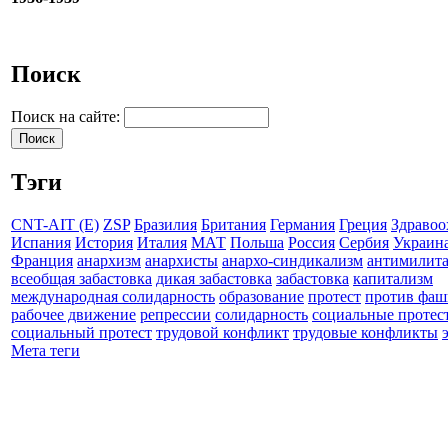
Поиск
Поиск на сайте:
Тэги
CNT-AIT (E)
ZSP
Бразилия
Британия
Германия
Греция
Здравоо
Испания
История
Италия
МАТ
Польша
Россия
Сербия
Украин
Франция
анархизм
анархисты
анархо-синдикализм
антимилит
всеобщая забастовка
дикая забастовка
забастовка
капитализм
международная солидарность
образование
протест
против фаш
рабочее движение
репрессии
солидарность
социальные протес
социальный протест
трудовой конфликт
трудовые конфликты
Мета теги