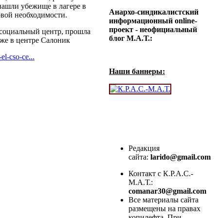
ашли убежище в лагере в
Анархо-синдикалистский
ервой необходимости.
информационный online-
проект - неофициальный
я социальный центр, прошла
блог М.А.Т.:
кже в центре Салоник
el-cso-ce...
Наши баннеры:
Редакция
сайта:
larido@gmail.com
Контакт с К.Р.А.С.-
М.А.Т.:
comanar30@gmail.com
Все материалы сайта
размещены на правах
копилефта. При