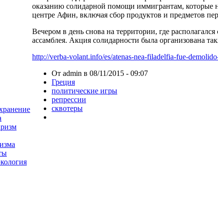
оказанию солидарной помощи иммигрантам, которые н
центре Афин, включая сбор продуктов и предметов п
Вечером в день снова на территории, где располагалс
ассамблея. Акция солидарности была организована та
http://verba-volant.info/es/atenas-nea-filadelfia-fue-demolido-
От admin в 08/11/2015 - 09:07
Греция
политические игры
репрессии
сквотеры
хранение
а
аризм
изма
ты
экология