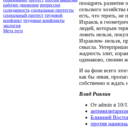
поощрять развитие о
рабочее движение
репрессии
сельского хозяйства
солидарность
социальные протесты
есть, что терять, не
социальный протест
трудовой
конфликт
трудовые конфликты
Израиль в геометрич
экология
людей, которым теря
Мета теги
ловить нельзя, покуп
Израилем- нельзя, пр
смысла. Унтерпришиб
жадность элит, изра
одинаково, своими 
И на фоне всего это
как бы левая, пропа
собственно и ждать 
Влад Ривлин
От admin в 10/1
антимилитариз
Ближний Восто
против национа