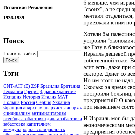
6 меньше, чем израи
Испанская Революция
"своих", а не среди 
мечтают отделиться,
1936-1939
приезжали к ним по 
Хотели бы палестинс
Поиск
устроили "экономиче
же Газу в ближневос
Израиль дешевой про
Поиск на сайте:
собственной тоже. В
элит есть, даже при
Тэги
секторе. Денег со в
Но им этого не надо
CNT-AIT (E)
ZSP
Бразилия
Британия
Сколько за время св
Германия
Греция
Здравоохранение
построили больниц,
Испания
История
Италия
МАТ
предприятий? О како
Польша
Россия
Сербия
Украина
при нынешнем состо
Франция
анархизм
анархисты
анархо-
синдикализм
антимилитаризм
И Израиль мог бы д
всеобщая забастовка
дикая забастовка
забастовка
капитализм
экономическими мето
международная солидарность
предприятия обеспе
образование
протест
против фашизма