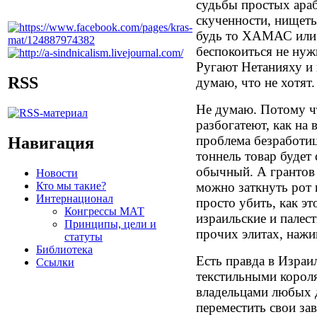
судьбы простых ара
скученности, нищеты
будь то ХАМАС или 
беспокоиться не нуж
Ругают Нетанияху и 
RSS
думаю, что не хотят.
Не думаю. Потому чт
разбогатеют, как на 
проблема безработи
Навигация
тоннель товар будет
обычный. А грантов 
Новости
Кто мы такие?
можно заткнуть рот
Интернационал
просто убить, как э
Конгрессы МАТ
израильские и палест
Принципы, цели и
прочих элитах, нажи
статуты
Библиотека
Есть правда в Израил
Ссылки
текстильными короля
владельцами любых 
переместить свои зав