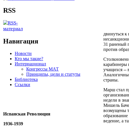
RSS
двинуться к
несанкциони
Навигация
31 раненый п
против обра
Новости
Кто мы такие?
Столкновени
Интернационал
карабинеры 
Конгрессы МАТ
учащихся -- 
Принципы, цели и статуты
Аналогичные
Библиотека
страны.
Ссылки
Марш стал п
организован
недели в зна
Мишель Баче
возмущены т
Испанская Революция
образование
ведение, а 
1936-1939