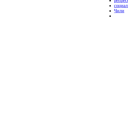
репрес
социал
Чили