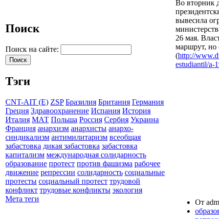
Во вторник 
президентски
вывесила ог
Поиск
министерств
26 мая. Вла
маршрут, но 
Поиск на сайте:
(
http://www.d
estudiantil/a-1
Тэги
CNT-AIT (E)
ZSP
Бразилия
Британия
Германия
Греция
Здравоохранение
Испания
История
Италия
МАТ
Польша
Россия
Сербия
Украина
Франция
анархизм
анархисты
анархо-
синдикализм
антимилитаризм
всеобщая
забастовка
дикая забастовка
забастовка
капитализм
международная солидарность
образование
протест
против фашизма
рабочее
движение
репрессии
солидарность
социальные
протесты
социальный протест
трудовой
конфликт
трудовые конфликты
экология
Мета теги
От admi
образо