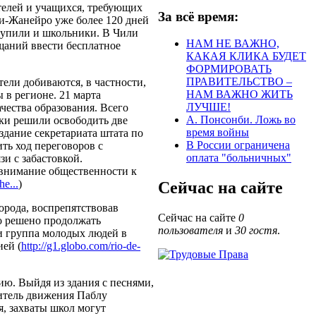
телей и учащихся, требующих
За всё время:
ди-Жанейро уже более 120 дней
тупили и школьники. В Чили
НАМ НЕ ВАЖНО,
щаний ввести бесплатное
КАКАЯ КЛИКА БУДЕТ
ФОРМИРОВАТЬ
ПРАВИТЕЛЬСТВО –
тели добиваются, в частности,
НАМ ВАЖНО ЖИТЬ
 в регионе. 21 марта
ЛУЧШЕ!
чества образования. Всего
А. Понсонби. Ложь во
ки решили освободить две
время войны
здание секретариата штата по
В России ограничена
ть ход переговоров с
оплата "больничных"
и с забастовкой.
 внимание общественности к
he...
)
Сейчас на сайте
орода, воспрепятствовав
Сейчас на сайте
0
о решено продолжать
пользователя
и
30 гостя
.
 и группа молодых людей в
ией (
http://g1.globo.com/rio-de-
ю. Выйдя из здания с песнями,
итель движения Паблу
я, захваты школ могут