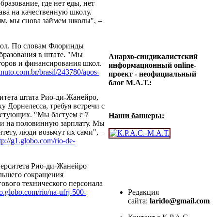
разование, где нет еды, нет
ава на качественную школу.
лям, мы снова займем школы", –
кол. По словам Флоринды
бразования в штате. "Мы
Анархо-синдикалистский
кторов и финансирования школ.
информационный online-
nuto.com.br/brasil/243780/apos-
проект - неофициальный
блог М.А.Т.:
итета штата Рио-ди-Жанейро,
у Дорнелесса, требуя встречи с
естующих. "Мы бастуем с 7
Наши баннеры:
ели на половинную зарплату. Мы
итету, люди возьмут их сами", –
tp://g1.globo.com/rio-de-
верситета Рио-ди-Жанейро
ольшего сокращения
гового технического персонала
bo.globo.com/rio/na-ufrj-500-
Редакция
сайта:
larido@gmail.com