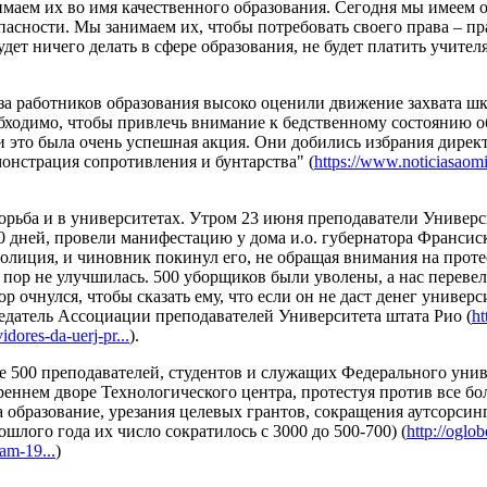
маем их во имя качественного образования. Сегодня мы имеем об
опасности. Мы занимаем их, чтобы потребовать своего права – пр
удет ничего делать в сфере образования, не будет платить учите
а работников образования высоко оценили движение захвата ш
бходимо, чтобы привлечь внимание к бедственному состоянию о
и это была очень успешная акция. Они добились избрания дире
онстрация сопротивления и бунтарства" (
https://www.noticiasaomi
орьба и в университетах. Утром 23 июня преподаватели Универс
 дней, провели манифестацию у дома и.о. губернатора Франсиск
полиция, и чиновник покинул его, не обращая внимания на прот
х пор не улучшилась. 500 уборщиков были уволены, а нас перев
 очнулся, чтобы сказать ему, что если он не даст денег универс
седатель Ассоциации преподавателей Университета штата Рио (
ht
idores-da-uerj-pr...
).
ее 500 преподавателей, студентов и служащих Федерального уни
реннем дворе Технологического центра, протестуя против все б
 образование, урезания целевых грантов, сокращения аутсорсин
ошлого года их число сократилось с 3000 до 500-700) (
http://oglo
tam-19...
)