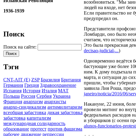
Испанская Революция
возобновиться. "Мы зани
людей на входе, нет без
1936-1939
Если правительство не б
предупредил он.
Представители профсоюз
Поиск
Ломбарди, оно было нео
считаем, что историческ
Это была прекрасная дем
Поиск на сайте:
decisao-judicial-...
)
Одновременно ведётся б
Тэги
бастующие уже более 100
ним. К дому подъехала 
марта, и ситуация до си
CNT-AIT (E)
ZSP
Бразилия
Британия
пришли, чтобы губернатор
Германия
Греция
Здравоохранение
заявила Лия Роша, пред
Испания
История
Италия
МАТ
janeiro/noticia/2016/06/serv
Польша
Россия
Сербия
Украина
Франция
анархизм
анархисты
Накануне, 22 июня, бол
анархо-синдикализм
антимилитаризм
провели митинг во внут
всеобщая забастовка
дикая забастовка
федеральных расходов на
забастовка
капитализм
и уборщиков (с осени пр
международная солидарность
alunos-funcionarios-protes
образование
протест
против фашизма
рабочее движение
репрессии