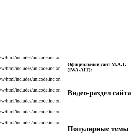
www/html/includes/unicode.inc on
Официальный сайт М.А.Т.
www/html/includes/unicode.inc on
(IWA-AIT):
www/html/includes/unicode.inc on
www/html/includes/unicode.inc on
Видео-раздел сайта
www/html/includes/unicode.inc on
www/html/includes/unicode.inc on
www/html/includes/unicode.inc on
Популярные темы