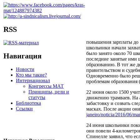
RSS
повышения зарплаты до 1
школьники начали захва
было занято около 70 ш
Навигация
последние занятые ими ш
образованию. В тот же д
Новости
правительством и судебн
Кто мы такие?
Одновременно было реше
Интернационал
проблемам образования 
Конгрессы МАТ
Принципы, цели и
22 июня около 1500 учит
статуты
движению трамваев. На 
Библиотека
забастовку и созвать сл
Ссылки
масках. После акции они
janeiro/noticia/2016/06/man
24 июня школьники поки
они повели 4-километро
Спинелле заявил, что ес