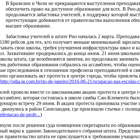
В Бразилии и Чили не прекращаются выступления преподава
обеспечить право на доступное образование для всех. В Рио-
продолжается забастовка учителей, в поддержку которой выс
протестующие добиваются от правительства выполнения обе
высшее образование.
Забастовка учителей в штате Рио началась 2 марта. Преподава
180 рейсов для тех, кто получает меньше минимальной зарплаты
тывать свои школы, требуя улучшения инфраструктуры школ и ка
кол. Захватившие продержались до конца июня. 21 июня школьни
колы штата, где возобновятся занятия, но продолжали занимать 
ень работники образования собрались на ассамблею, чтобы оцени
ые преследования в отношении профсоюза преподавателей в связ
но организовать акт протеста в центре города, чтобы привлечь
(
http://odia.ig.com.br/rio-de-janeiro/2016-06-21/ocupacao-nas-escolas-c
елей провели вместе со школьниками акцию протеста в центре г
ассамблее, которая состоялась в школе самбы Сан-Клементи был
едующую встречу 29 июня. В акции протеста принимала участие
 двинулись в район Синеландия, где произошли стычки с полиц
ifestacao-de-profe...
)
нули после решения суда помещения секретариата по образовани
вый марш к зданию Законодательного собрания штата. Представ
ли правительство штата не прислушается к требованиям учащихс