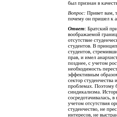
был признан в качест
Вопрос:
Привет вам, 
почему он пришел к 
Ответ
: Братский пр
воображаемой границы
отсутствие студенчес
студентов. В принцип
студентов, стремивш
прав, и имел анархи
позднее, с учетом ро
необходимость перес
эффективным образом,
сектор студенчества 
проблемах. Поэтому б
синдикализма. Истор
сосредотачивалась, в 
учетом отсутствия ор
студенчество, не пре
интересов, не выстра