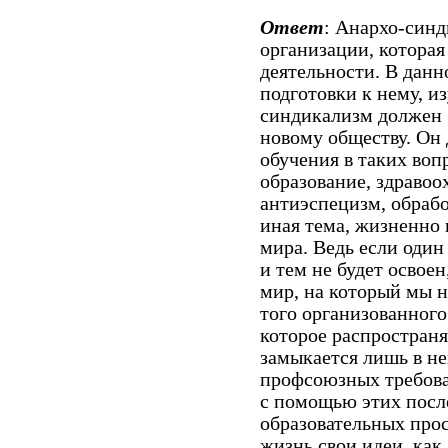
Ответ
: Анархо-синд
организации, которая
деятельности. В данн
подготовки к нему, и
синдикализм должен 
новому обществу. Он 
обучения в таких воп
образование, здравоо
антиэспецизм, обрабо
иная тема, жизненно 
мира. Ведь если один
и тем не будет освоен
мир, на который мы н
того организованного
которое распространя
замыкается лишь в не
профсоюзных требова
с помощью этих посл
образовательных прос
жизнь свои идеи, как,