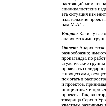
настоящий момент на
синдикалистские изда
эта ситуация изменит
издательские проект
нам М.А.Т.
Вопрос:
Какие у вас 
анархистскими групп
Ответ
: Анархистск
разнообразно; имеют
пропаганды, по работ
студенческие группы
проявлять солидарнос
с процессами, осуще
помогать в распрост
и проектов, принимая
инициативах и при сл
проекты. Так, во вто
товарища Серхио Урре
участием различных т