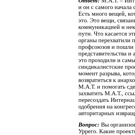
Ответ:
М.А.Т. – Инт
и он с самого начала
Есть много вещей, ко
это. Это вещи, связа
коммуникацией и нек
пути. Что касается 
органы перехватили 
профсоюзов и пошли
представительства и 
это проходили и самы
синдикалистские про
момент разрыва, кото
возвратиться к анарх
М.А.Т. и помогать сд
захватить М.А.Т., ссы
пересоздать Интерна
одобрения на конгрес
авторитарных извраще
Вопрос:
Вы организо
Уррего. Какие проект