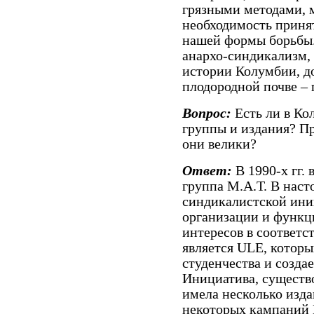
грязными методами, 
необходимость принят
нашей формы борьбы.
анархо-синдикализм,
истории Колумбии, д
плодородной почве – 
Вопрос:
Есть ли в Ко
группы и издания? П
они велики?
Ответ:
В 1990-х гг.
группа М.А.Т. В наст
синдикалистской иниц
организации и функ
интересов в соответ
является ULE, которы
студенчества и созда
Инициатива, существо
имела несколько изда
некоторых кампаний 