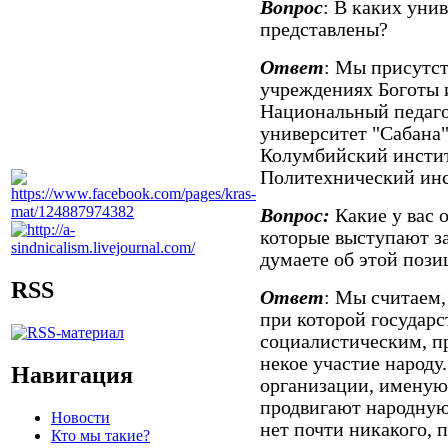
Вопрос
: В каких уни
представлены?
Ответ
: Мы присутст
учреждениях Боготы и
Национальный педаго
университет "Сабана"
Колумбийский инстит
Политехнический инст
Вопрос:
Какие у вас 
которые выступают за
думаете об этой пози
RSS
Ответ
: Мы считаем,
при которой государс
социалистическим, пр
некое участие народу
Навигация
организации, именую
продвигают народную
Новости
нет почти никакого, 
Кто мы такие?