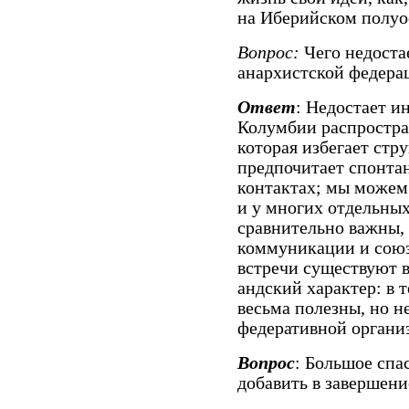
на Иберийском полуо
Вопрос:
Чего недоста
анархистской федера
Ответ
: Недостает и
Колумбии распростра
которая избегает стр
предпочитает спонта
контактах; мы можем
и у многих отдельных
сравнительно важны, 
коммуникации и союз
встречи существуют в
андский характер: в 
весьма полезны, но н
федеративной органи
Вопрос
: Большое спа
добавить в завершени