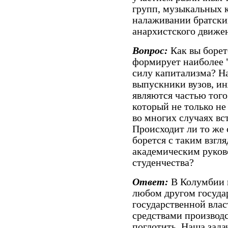
групп, музыкальных к
налаживании братски
анархистского движен
Вопрос:
Как вы борет
формирует наиболее
силу капитализма? Н
выпускники вузов, ин
являются частью тог
который не только не
во многих случаях в
Происходит ли то же
борется с таким взгл
академическим руков
студенчества?
Ответ:
В Колумбии п
любом другом госуда
государственной влас
средствами производс
поглотить. Наша зада