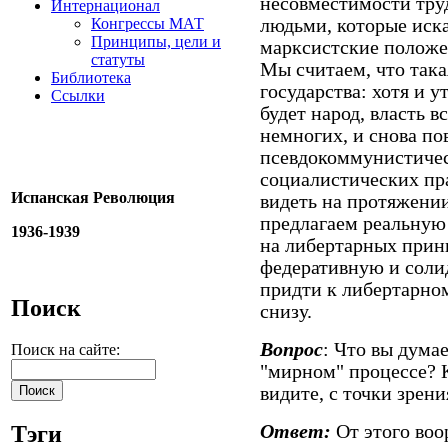
несовместимости тру
Интернационал
Конгрессы МАТ
людьми, которые иск
Принципы, цели и
марксистские положен
статуты
Мы считаем, что так
Библиотека
государства: хотя и у
Ссылки
будет народ, власть в
немногих, и снова по
псевдокоммунистичес
социалистических пр
Испанская Революция
видеть на протяжении
предлагаем реальную
1936-1939
на либертарных принц
федеративную и соли
придти к либертарно
Поиск
снизу.
Вопрос
: Что вы дума
Поиск на сайте:
"мирном" процессе? 
видите, с точки зрен
Ответ:
От этого воо
Тэги