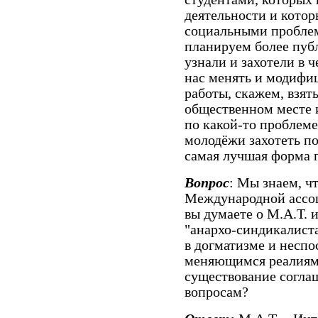
деятельности и котор
социальными проблем
планируем более пуб
узнали и захотели в 
нас менять и модифи
работы, скажем, взят
общественном месте и
по какой-то проблеме
молодёжи захотеть по
самая лучшая форма п
Вопрос
: Мы знаем, ч
Международной ассоц
вы думаете о М.А.Т. 
"анархо-синдикалист
в догматизме и неспо
меняющимся реалиям
существование согла
вопросам?