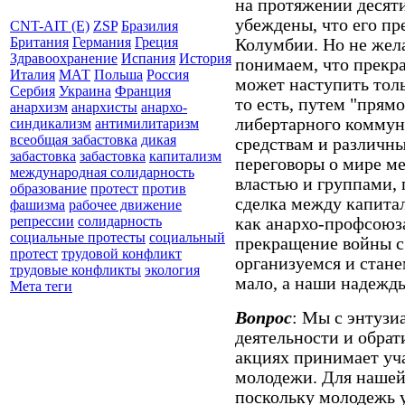
на протяжении десяти
убеждены, что его пр
CNT-AIT (E)
ZSP
Бразилия
Британия
Германия
Греция
Колумбии. Но не жел
Здравоохранение
Испания
История
понимаем, что прекр
Италия
МАТ
Польша
Россия
может наступить толь
Сербия
Украина
Франция
то есть, путем "прям
анархизм
анархисты
анархо-
либертарного коммун
синдикализм
антимилитаризм
всеобщая забастовка
дикая
средствам и различны
забастовка
забастовка
капитализм
переговоры о мире м
международная солидарность
властью и группами, 
образование
протест
против
сделка между капитал
фашизма
рабочее движение
репрессии
солидарность
как анархо-профсоюз
социальные протесты
социальный
прекращение войны с 
протест
трудовой конфликт
организуемся и стане
трудовые конфликты
экология
мало, а наши надежды
Мета теги
Вопрос
: Мы с энтузи
деятельности и обрат
акциях принимает уч
молодежи. Для нашей
поскольку молодежь 