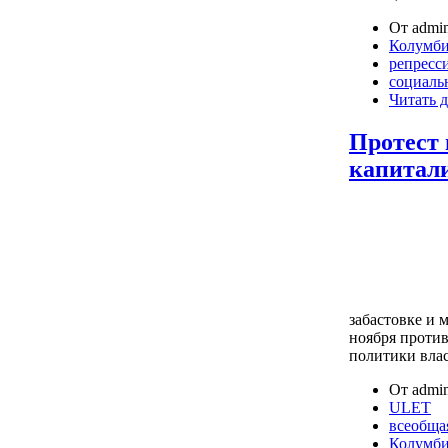
От admin
Колумб
репресс
социаль
Читать д
Протест 
капитал
забастовке и 
ноября проти
политики вла
От admin
ULET
всеобща
Колумб