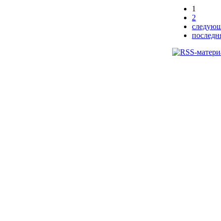
1
2
следующ
последн