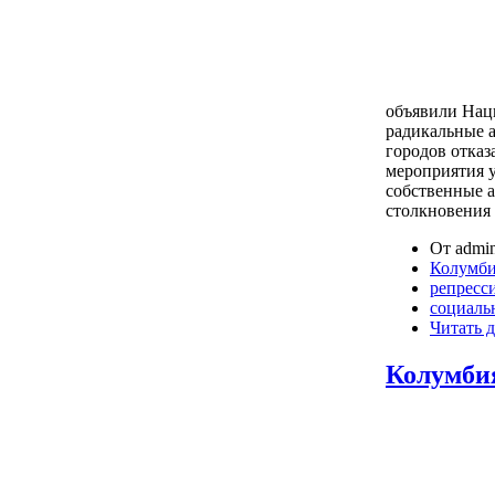
объявили Нац
радикальные 
городов отказ
мероприятия 
собственные 
столкновения 
От admin
Колумб
репресс
социаль
Читать д
Колумбия