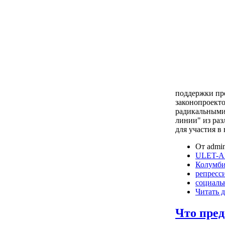
поддержки пр
законопроекто
радикальными
линии" из раз
для участия в
От admin
ULET-A
Колумб
репресс
социаль
Читать д
Что пред