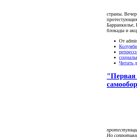
страны. Вече
протестующим
Барранкилье, 
блокады и ак
От admin
Колумб
репресс
социаль
Читать д
"Первая 
самообор
протестующим
Но сопротивл