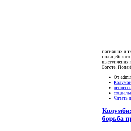
погибших и т
полицейского
выступления п
Боготе, Попа
От admin
Колумб
репресс
социаль
Читать д
Колумбия
борьба п