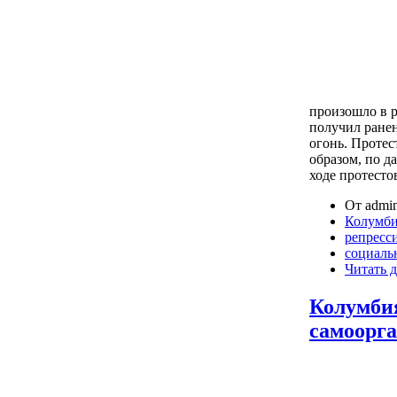
произошло в 
получил ранен
огонь. Проте
образом, по д
ходе протесто
От admin
Колумб
репресс
социаль
Читать д
Колумбия
самоорг