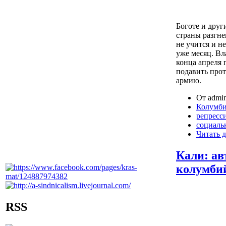
Боготе и дру
страны разгне
не учится и н
уже месяц. Вл
конца апреля 
подавить прот
армию.
От admin
Колумб
репресс
социаль
Читать д
Кали: ав
колумби
RSS