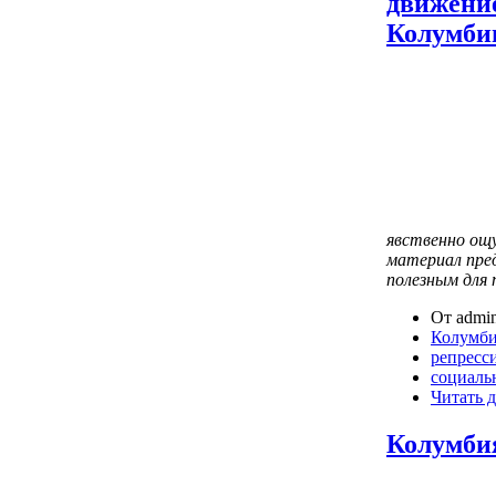
движение
Колумби
явственно ощ
материал пре
полезным для 
От admin
Колумб
репресс
социаль
Читать д
Колумбия