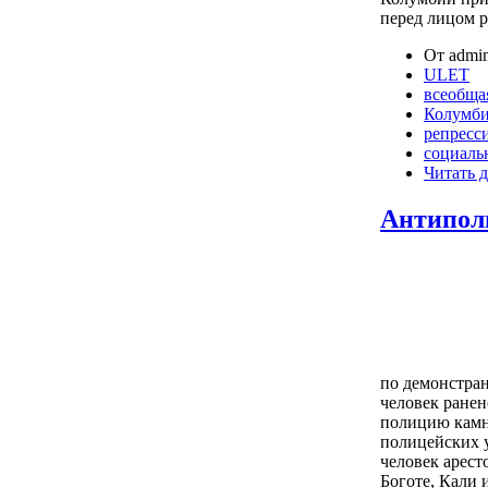
перед лицом р
От admin
ULET
всеобща
Колумб
репресс
социаль
Читать д
Антипол
по демонстран
человек ране
полицию камн
полицейских у
человек арест
Боготе, Кали 