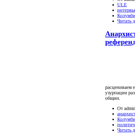
ULE
интервь
Колумб
Читать д
Анархист
референд
расцениваем е
узурпации ра
общин.
От admin
анархис
Колумб
политич
Читать д