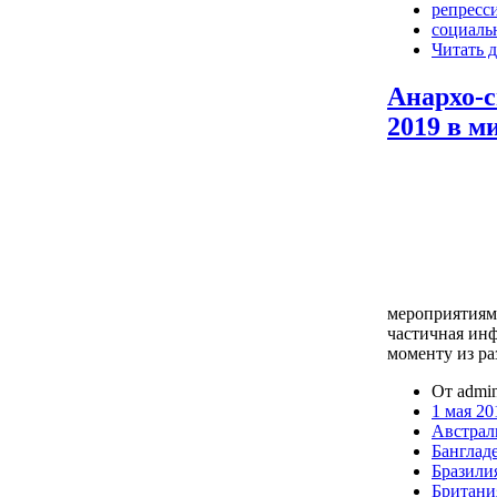
репресс
социаль
Читать д
Анархо-
2019 в м
мероприятиям
частичная ин
моменту из р
От admin
1 мая 20
Австрал
Банглад
Бразили
Британи