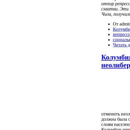
отпор репрес
схватки. Эти 
Чили, получил
От admin
Колумб
репресс
социаль
Читать д
Колумбия
неолибе
отменить нео
должна была 
слоям населе
Колумбии при