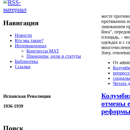
жесте противо
протяжении не
Навигация
ликованием пр
línea", пере
Новости
площадь, – м
Кто мы такие?
одеждах и с 
Интернационал
многочисленн
Конгрессы МАТ
Зону, отвоева
Принципы, цели и статуты
Библиотека
От admin
Ссылки
Колумб
репресс
социаль
Читать д
Колумби
Испанская Революция
отмены 
1936-1939
реформ
Поиск