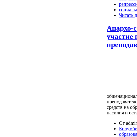
репресс
социаль
Читать д
Анархо-
участие 
преподав
общенационал
преподавател
средств на об
насилия и ост
От admin
Колумб
образов