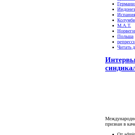
Германи
Индонез
Испани
Колумб
М.А.Т.
Норвеги
Польша
репресс
Читать д
Интервь
синдика
Международно
признан в кач
От admin