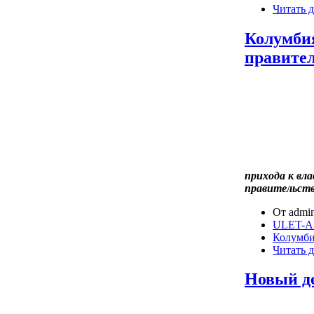
Читать д
Колумбия
правите
прихода к вла
правительст
От admin
ULET-A
Колумб
Читать д
Новый де