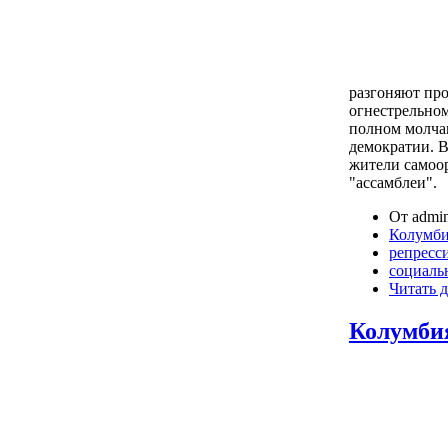
разгоняют про
огнестрельно
полном молча
демократии. В
жители самоо
"ассамблеи".
От admin
Колумб
репресс
социаль
Читать д
Колумбия