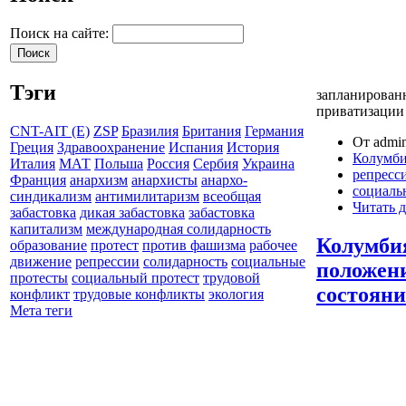
Поиск на сайте:
Тэги
запланирован
приватизации
CNT-AIT (E)
ZSP
Бразилия
Британия
Германия
От admin
Греция
Здравоохранение
Испания
История
Колумб
Италия
МАТ
Польша
Россия
Сербия
Украина
репресс
Франция
анархизм
анархисты
анархо-
социаль
синдикализм
антимилитаризм
всеобщая
Читать д
забастовка
дикая забастовка
забастовка
капитализм
международная солидарность
Колумби
образование
протест
против фашизма
рабочее
движение
репрессии
солидарность
социальные
положени
протесты
социальный протест
трудовой
состояни
конфликт
трудовые конфликты
экология
Мета теги