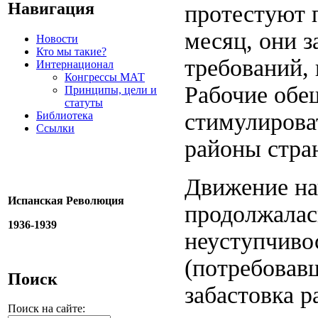
Навигация
протестуют 
месяц, они з
Новости
Кто мы такие?
требований,
Интернационал
Конгрессы МАТ
Рабочие обе
Принципы, цели и
статуты
стимулирова
Библиотека
Ссылки
районы стра
Движение нач
Испанская Революция
продолжалась
1936-1939
неуступчиво
(потребовавш
Поиск
забастовка р
Поиск на сайте: