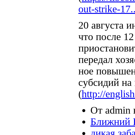
out-strike-17..
20 августа 
что после 12
приостановит
передал хоз
ное повышен
субсидий на 
(
http://engli
От admin в
Ближний 
дикая заб