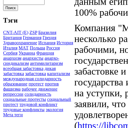
данным егип
100% рабочи
Тэги
Компания "M
CNT-AIT (E)
ZSP
Бразилия
несколько ра
Британия
Германия
Греция
Здравоохранение
Испания
История
рабочими, н
Италия
МАТ
Польша
Россия
Сербия
Украина
Франция
государствен
анархизм
анархисты
анархо-
синдикализм
антимилитаризм
забастовке и
всеобщая забастовка
дикая
забастовка
забастовка
капитализм
международная солидарность
государства 
образование
протест
против
фашизма
рабочее движение
на уступки,
репрессии
солидарность
социальные протесты
социальный
заявили, что
протест
трудовой конфликт
трудовые конфликты
экология
удовлетворе
Мета теги
(
https://libco