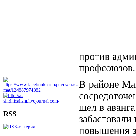
против адми
профсоюзов.
В районе Ма
сосредоточен
шел в аванга
RSS
забастовали 
повышения з