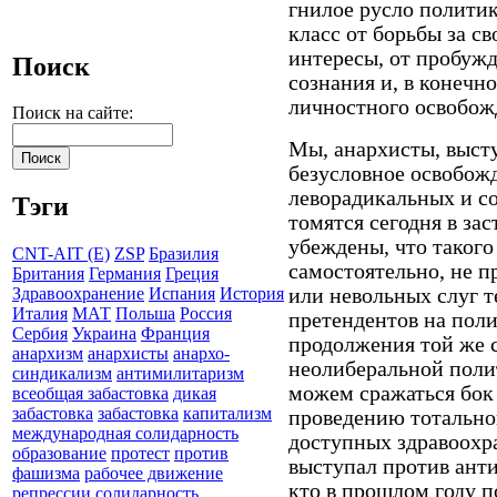
гнилое русло полити
класс от борьбы за с
интересы, от пробужд
Поиск
сознания и, в конечно
личностного освобож
Поиск на сайте:
Мы, анархисты, выст
безусловное освобожд
леворадикальных и с
Тэги
томятся сегодня в за
убеждены, что такого
CNT-AIT (E)
ZSP
Бразилия
самостоятельно, не п
Британия
Германия
Греция
или невольных слуг 
Здравоохранение
Испания
История
Италия
МАТ
Польша
Россия
претендентов на пол
Сербия
Украина
Франция
продолжения той же 
анархизм
анархисты
анархо-
неолиберальной поли
синдикализм
антимилитаризм
можем сражаться бок 
всеобщая забастовка
дикая
забастовка
забастовка
капитализм
проведению тотально
международная солидарность
доступных здравоохра
образование
протест
против
выступал против ант
фашизма
рабочее движение
кто в прошлом году 
репрессии
солидарность