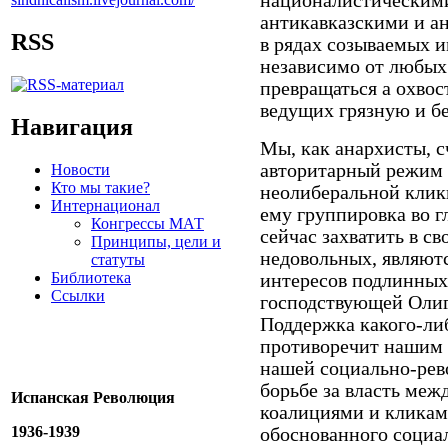
националистическими
антикавказскими и а
RSS
в рядах созываемых 
независимо от любых
превращаться а охвос
ведущих грязную и б
Навигация
Мы, как анархисты, 
авторитарный режим 
Новости
Кто мы такие?
неолиберальной клик
Интернационал
ему группировка во г
Конгрессы МАТ
сейчас захватить в с
Принципы, цели и
недовольных, являют
статуты
Библиотека
интересов подлинных
Ссылки
господствующей Олиг
Поддержка какого-ли
противоречит нашим
нашей социально-рев
борьбе за власть ме
Испанская Революция
коалициями и кликами
1936-1939
обоснованного социа