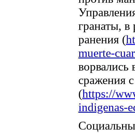
Управления
гранаты, в
ранения (
h
muerte-cuar
ворвались 
сражения 
(
https://www
indigenas-ec
Социальны