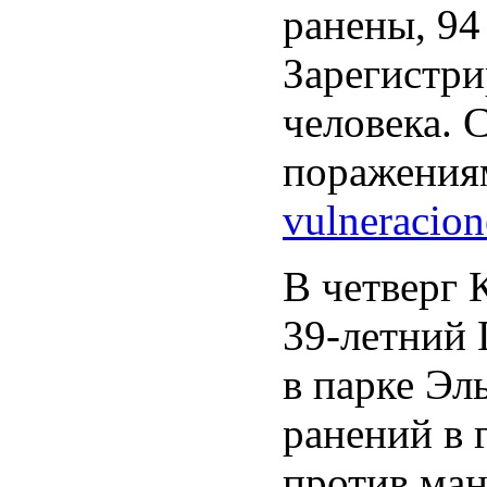
ранены, 94
Зарегистри
человека. 
поражениям
vulneracion
В четверг
39-летний 
в парке Эл
ранений в 
против ман