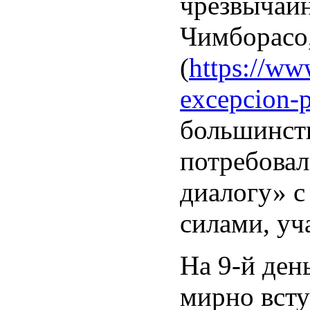
чрезвычайн
Чимборасо,
(
https://ww
excepcion-p
большинств
потребовал
диалогу» 
силами, уч
На 9-й ден
мирно всту