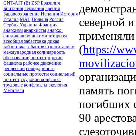
CNT-AIT (E)
ZSP
Бразилия
демонстра
Британия
Германия
Греция
Здравоохранение
Испания
История
северной и
Италия
МАТ
Польша
Россия
Сербия
Украина
Франция
анархизм
анархисты
анархо-
применяли 
синдикализм
антимилитаризм
всеобщая забастовка
дикая
(
https://ww
забастовка
забастовка
капитализм
международная солидарность
образование
протест
против
movilizacio
фашизма
рабочее движение
репрессии
солидарность
организаци
социальные протесты
социальный
протест
трудовой конфликт
трудовые конфликты
экология
память пог
Мета теги
погибших с
90 арестов
слезоточив