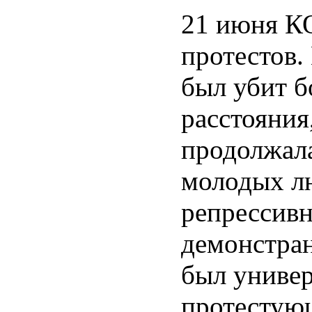
21 июня К
протестов.
был убит б
расстояния
продолжала
молодых лю
репрессивн
демонстра
был универ
протестующ