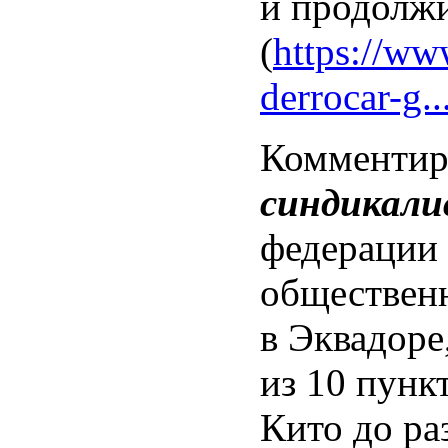
и продолжи
(
https://www
derrocar-g..
Комментир
синдикали
федерации 
общественн
в Эквадоре
из 10 пунк
Кито до ра