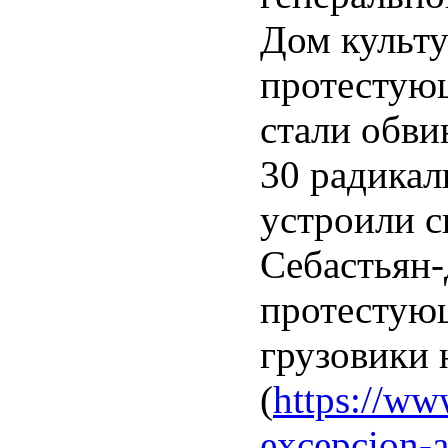
Дом культу
протестующ
стали обви
30 радикал
устроили с
Себастьян-
протестующ
грузовики
(
https://ww
excepcion-a