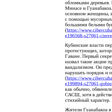
обломками деревьев.
Минасе и Гуанабакоа.
основном женщины, 
с помощью мусорных 
большими белыми бук
(
https://www.cibercub
e196568-s27061-cierre-
Кубинские власти пе
протестующих, котор
Гаване. Первый секр
назвал такие акции п
вандализмом. Он пре
нарушать порядок и 
(
https://www.cibercub
e199894-s27061-gobier
как обычно, обвинил
САСШ, хотя в действ
стихийный характер.
Жители Гуанабакоа в