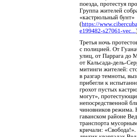
поезда, протестуя про
Группа жителей собра
«кастрюльный бунт»
(
https://www.cibercub
e199482-s27061-vec...
Третья ночь протесто
с полицией. От Гуана
улиц, от Паррага до 
от Кальсада-дель-Сер
митинги жителей: ст
в разгар темноты, вы
прибегли к испытанн
грохот пустых кастрю
могут», протестующи
непосредственной бл
чиновников режима. 
гаванском районе Ве
транспорта мусорным
кричали: «Свобода!».
других кварталах Вед