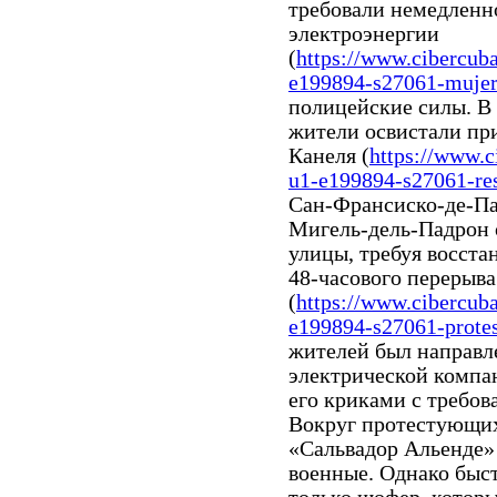
требовали немедленн
электроэнергии
(
https://www.cibercub
e199894-s27061-mujere
полицейские силы. В
жители освистали пр
Канеля (
https://www.c
u1-e199894-s27061-res
Сан-Франсиско-де-Па
Мигель-дель-Падрон 
улицы, требуя восста
48-часового перерыва
(
https://www.cibercub
e199894-s27061-protest
жителей был направл
электрической компа
его криками с требо
Вокруг протестующих
«Сальвадор Альенде»
военные. Однако быст