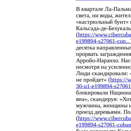
В квартале Ла-Пальма
света, ни воды, жите
«кастрюльный бунт» 
Кальсада-де-Бехукал
(
https://www.cibercub
e199894-s27061-con...
десятка направленны
прорвать заграждени
Арройо-Наранхо. Нас
несмотря на усиленно
Люди скандировали: «
не пройдет» (
https://
30-u1-e199894-s27061-
блокировали Национа
виа», скандируя: «Хо
мужчины, женщины и
проезд деревьями. По
(
https://www.cibercub
e199894-s27061-cubano