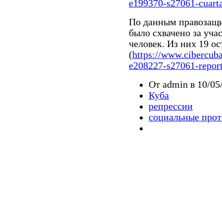
e199370-s27061-cuarta
По данным правозащи
было схвачено за уча
человек. Из них 19 о
(
https://www.cibercub
e208227-s27061-report
От admin в 10/05
Куба
репрессии
социальные прот