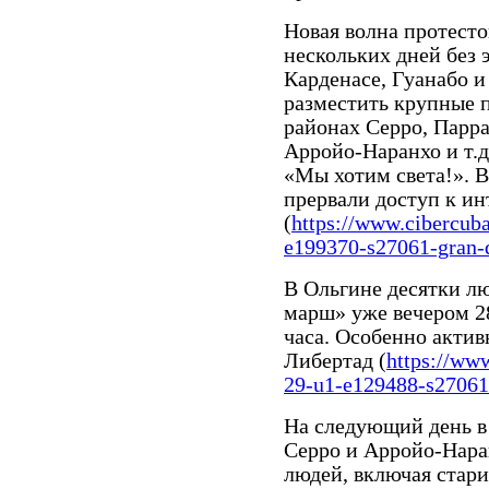
Новая волна протесто
нескольких дней без 
Карденасе, Гуанабо и
разместить крупные 
районах Серро, Парра
Арройо-Наранхо и т.д
«Мы хотим света!». В 
прервали доступ к ин
(
https://www.cibercub
e199370-s27061-gran-d
В Ольгине десятки л
марш» уже вечером 28
часа. Особенно актив
Либертад (
https://ww
29-u1-e129488-s27061-
На следующий день в 
Серро и Арройо-Нара
людей, включая стари