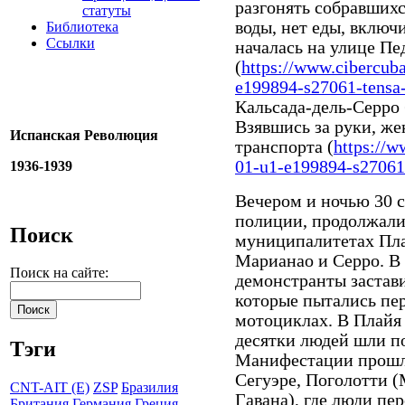
разгонять собравшихс
статуты
воды, нет еды, включ
Библиотека
Ссылки
началась на улице Пе
(
https://www.cibercub
e199894-s27061-tensa-s
Кальсада-дель-Серро
Взявшись за руки, ж
Испанская Революция
транспорта (
https://w
01-u1-e199894-s27061-
1936-1939
Вечером и ночью 30 с
полиции, продолжали
Поиск
муниципалитетах Плай
Марианао и Серро. В 
Поиск на сайте:
демонстранты застав
которые пытались пер
мотоциклах. В Плайя 
десятки людей шли по
Тэги
Манифестации прошли
Сегуэре, Поголотти (
CNT-AIT (E)
ZSP
Бразилия
Гавана), где люди пе
Британия
Германия
Греция