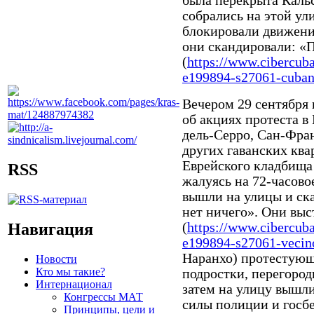
была перекрыта Каль
собрались на этой ул
блокировали движени
они скандировали: «П
(
https://www.cibercub
e199894-s27061-cubano
Вечером 29 сентября
об акциях протеста в
дель-Серро, Сан-Фран
других гаванских ква
Еврейского кладбища
RSS
жалуясь на 72-часово
вышли на улицы и ска
нет ничего». Они выс
Навигация
(
https://www.cibercub
e199894-s27061-vecino
Наранхо) протестующ
Новости
Кто мы такие?
подростки, перегород
Интернационал
затем на улицу вышли
Конгрессы МАТ
силы полиции и госб
Принципы, цели и