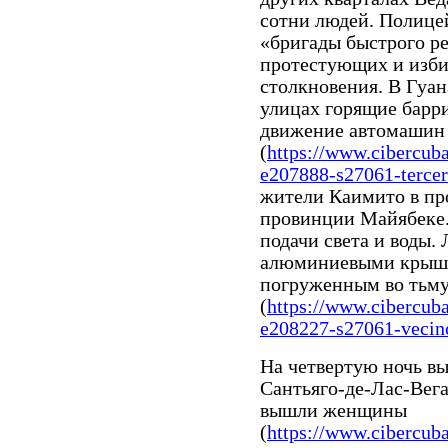
сотни людей. Полице
«бригады быстрого р
протестующих и изби
столкновения. В Гуа
улицах горящие барр
движение автомашин
(
https://www.cibercub
e207888-s27061-tercera
жители Каимито в пр
провинции Майябеке.
подачи света и воды.
алюминиевыми крышк
погруженным во тьм
(
https://www.cibercub
e208227-s27061-vecino
На четвертую ночь вы
Сантьяго-де-Лас-Вега
вышли женщины
(
https://www.cibercub