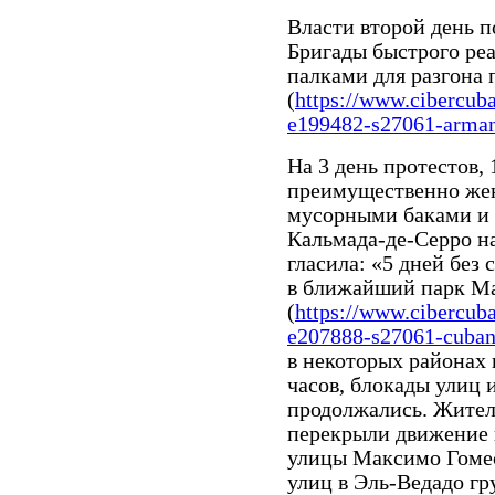
Власти второй день п
Бригады быстрого ре
палками для разгона
(
https://www.cibercub
e199482-s27061-arman
На 3 день протестов, 
преимущественно же
мусорными баками и 
Кальмада-де-Серро на
гласила: «5 дней без 
в ближайший парк М
(
https://www.cibercub
e207888-s27061-cubano
в некоторых районах
часов, блокады улиц 
продолжались. Жител
перекрыли движение 
улицы Максимо Гомес
улиц в Эль-Ведадо гр