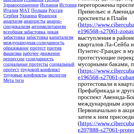
перегорожены проспе
Здравоохранение
Испания
История
Италия
МАТ
Польша
Россия
Примельес и Авенида-
Сербия
Украина
Франция
проспекты в Плайя
анархизм
анархисты
анархо-
(
https://www.cibercub
синдикализм
антимилитаризм
e196568-s27061-zonas-
всеобщая забастовка
дикая
выступления в районе
забастовка
забастовка
капитализм
международная солидарность
кварталов Ла-Сейба и
образование
протест
против
Пуэнтес-Грандес в м
фашизма
рабочее движение
протестующие перекр
репрессии
солидарность
мусорными баками, п
социальные протесты
социальный
протест
трудовой конфликт
(
https://www.cibercub
трудовые конфликты
экология
e196568-s27061-cubano
Мета теги
протестовали в кварт
Префабрикада и друг
проспект Авенида-Бо
международным аэроп
Первоначально в акци
затем к ним присоеди
(
https://www.cibercub
e207888-s27061-protest