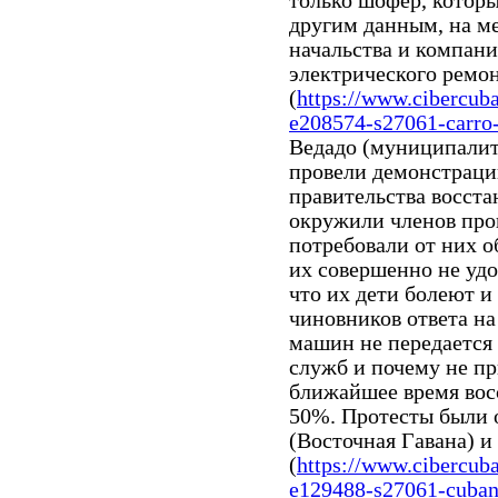
только шофер, котор
другим данным, на м
начальства и компан
электрического ремо
(
https://www.cibercub
e208574-s27061-carro-
Ведадо (муниципалит
провели демонстраци
правительства восста
окружили членов про
потребовали от них о
их совершенно не уд
что их дети болеют и
чиновников ответа на
машин не передаетс
служб и почему не пр
ближайшее время восс
50%. Протесты были 
(Восточная Гавана) и
(
https://www.cibercub
e129488-s27061-cubano