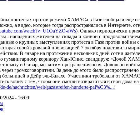
ойны протестах против режима ХАМАСа в Газе сообщали еще осе
жно, а видео, которые тогда распространялись в Интернете, отн
.youtube.com/watch?v=U1OaYZO-aWs
). Однако периодически при
зы ­- нападениях жителей на склады и конвои с продовольствием. 
данные о крупных выступлениях протеста в Газе против войны 
которая своей кровавой провокацией 7 октября подставила мирн
ействия. В январе на протяжении нескольких дней сотни жител
по гуманитарному коридору Хан-Юнис, скандируя: «Долой ХАМ
етаньяху и Сивар, мы хотим прекращения огня. Довольно войны 
через громкоговорители. За день до этого было распространено
 больницей в Дейр эль-Балахе. Участники требовали от ХАМАС
ить войну с тем, чтобы они смогли возвратиться в свои дома на 
de-de/nachrichten/welt/gazastreifen-hunderte-pal%C3%...
)
0/2024 - 16:09
зм
ок