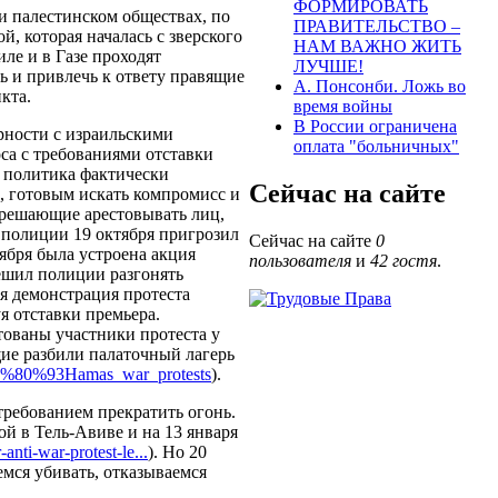
ФОРМИРОВАТЬ
и палестинском обществах, по
ПРАВИТЕЛЬСТВО –
й, которая началась с зверского
НАМ ВАЖНО ЖИТЬ
ле и в Газе проходят
ЛУЧШЕ!
ь и привлечь к ответу правящие
А. Понсонби. Ложь во
кта.
время войны
В России ограничена
рности с израильскими
оплата "больничных"
а с требованиями отставки
о политика фактически
Сейчас на сайте
 готовым искать компромисс и
зрешающие арестовывать лиц,
 полиции 19 октября пригрозил
Сейчас на сайте
0
ября была устроена акция
пользователя
и
42 гостя
.
решил полиции разгонять
ая демонстрация протеста
я отставки премьера.
ованы участники протеста у
ющие разбили палаточный лагерь
l%E2%80%93Hamas_war_protests
).
требованием прекратить огонь.
й в Тель-Авиве и на 13 января
anti-war-protest-le...
). Но 20
мся убивать, отказываемся