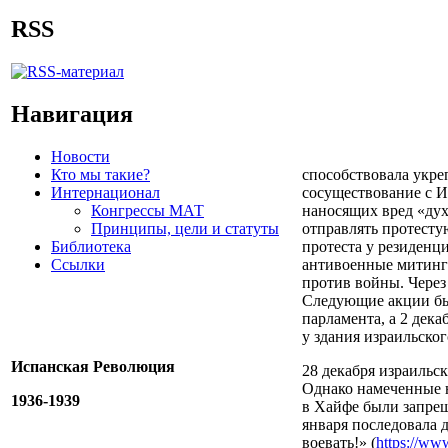
RSS
Навигация
Новости
Кто мы такие?
способствовала укр
Интернационал
сосуществование с И
Конгрессы МАТ
наносящих вред «дух
Принципы, цели и статуты
отправлять протесту
Библиотека
протеста у резиденц
Ссылки
антивоенные митинги
против войны. Через
Следующие акции бы
парламента, а 2 дека
у здания израильско
Испанская Революция
28 декабря израильс
Однако намеченные н
1936-1939
в Хайфе были запре
января последовала 
воевать!» (
https://www