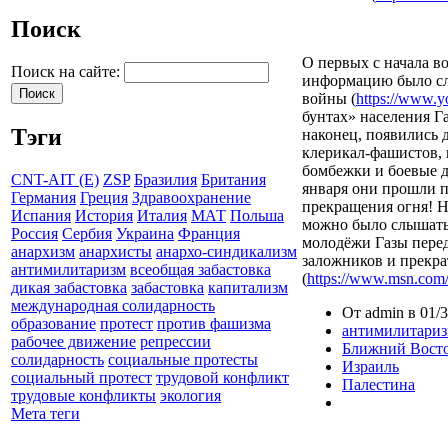
Поиск
О первых с начала в
Поиск на сайте:
информацию было сло
войны (
https://www
бунтах» населения Га
Тэги
наконец, появились 
клерикал-фашистов, 
бомбежки и боевые д
CNT-AIT (E)
ZSP
Бразилия
Британия
января они прошли 
Германия
Греция
Здравоохранение
прекращения огня! Н
Испания
История
Италия
МАТ
Польша
можно было слышать 
Россия
Сербия
Украина
Франция
молодёжи Газы перед
анархизм
анархисты
анархо-синдикализм
заложников и прекрат
антимилитаризм
всеобщая забастовка
(
https://www.msn.com/
дикая забастовка
забастовка
капитализм
международная солидарность
От admin в 01/3
образование
протест
против фашизма
антимилитари
рабочее движение
репрессии
Ближний Вост
солидарность
социальные протесты
Израиль
социальный протест
трудовой конфликт
Палестина
трудовые конфликты
экология
Мета теги