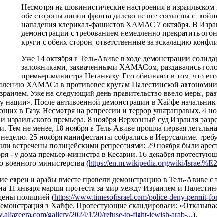
Несмотря на шовинистические настроения в израильском 
обе стороны линии фронта далеко не все согласны с войно
нападения клерикал-фашистов ХАМАС 7 октября. В Израи
демонстрации с требованием немедленно прекратить огон
круги с обеих сторон, ответственные за эскалацию конфли
Уже 14 октября в Тель-Авиве в ходе демонстрации солида
заложниками, захваченными ХАМАСом, раздавались голос
премьер-министра Нетаньяху. Его обвиняют в том, что ег
еплению ХАМАСа в противовес кругам Палестинской автономии,
зраилем. Уже на следующий день правительство ввело меры, ра
у нации». После антивоенной демонстрации в Хайфе начальник
ющих в Газу. Несмотря на репрессии и террор ультраправых, 4 но
ии израильского премьера. 8 ноября Верховный суд Израиля раз
. Тем не менее, 18 ноября в Тель-Авиве прошла первая легальн
 неделю, 25 ноября манифестанты собрались в Иерусалиме, требу
ли встречены полицейскими репрессиями: 29 ноября были арест
бря ­- у дома премьер-министра в Кесарии. 16 декабря протесту
го военного министерства (
https://en.m.wikipedia.org/wiki/Israe
кие евреи и арабы вместе провели демонстрацию в Тель-Авиве с 
а 11 января марши протеста за мир между Израилем и Палестино
щены полицией (
https://www.timesofisrael.com/police-deny-permit-for-
демонстрация в Хайфе. Протестующие скандировали: «Отказывае
.aljazeera.com/gallery/2024/1/20/refuse-to-fight-jewish-arab-...
).