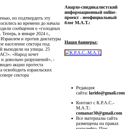
Анархо-синдикалистский
информационный online-
проект - неофициальный
нью, но подтвердить эту
блог М.А.Т.:
осились ко времени до начала
ходили сообщения о «голодных
Теперь, в январе 2024 г.,
с Израилем и против диктатуры
Наши баннеры:
ое население сектора под
ей выходили на улицы. 25
АС!». «Народ хочет
и довольно разрушений», ­-
 видео акции протеста
а освободить израильских
севере сектора
Редакция
сайта:
larido@gmail.com
Контакт с К.Р.А.С.-
М.А.Т.:
comanar30@gmail.com
Все материалы сайта
размещены на правах
копилефта. При