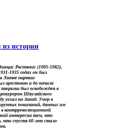
 из истории
инцас Растянис (1905-1982),
931-1935 годах он был
 в Литве партии
ыл арестован и до начала
з тюрьмы был освобожден в
 прокурором Шяуляйского
ду уехал на Запад. Умер в
норучных показаний, данных им
о в контрреволюционной
аний интересна тем, что
, что спустя 60 лет стало
ов.