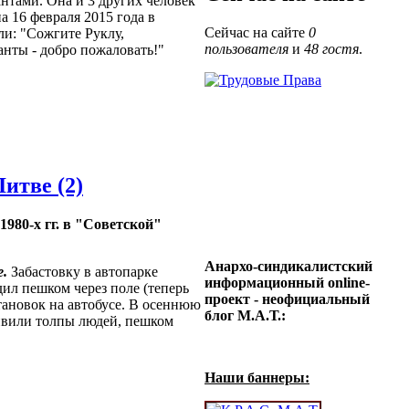
нтами. Она и 3 других человек
а 16 февраля 2015 года в
Сейчас на сайте
0
ли: "Сожгите Руклу,
пользователя
и
48 гостя
.
нты - добро пожаловать!"
итве (2)
1980-х гг. в "Советской"
Анархо-синдикалистский
е.
Забастовку в автопарке
информационный online-
дил пешком через поле (теперь
проект - неофициальный
становок на автобусе. В осеннюю
блог М.А.Т.:
дивили толпы людей, пешком
Наши баннеры: