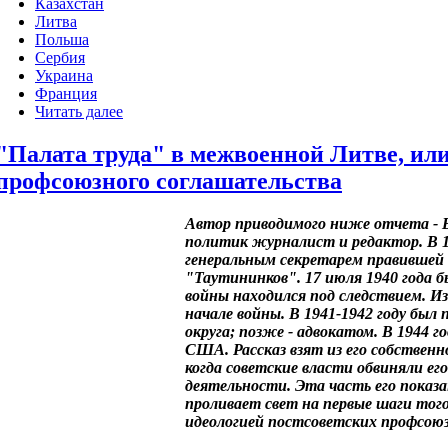
Казахстан
Литва
Польша
Сербия
Украина
Франция
Читать далее
"Палата труда" в межвоенной Литве, или
профсоюзного соглашательства
Автор приводимого ниже отчета - В
политик журналист и редактор. В 1
генеральным секретарем правившей
"Таутининков". 17 июля 1940 года б
войны находился под следствием. И
начале войны. В 1941-1942 году был
округа; позже - адвокатом. В 1944 го
США. Рассказ взят из его собствен
когда советские власти обвиняли ег
деятельности. Эта часть его показ
проливает свет на первые шаги того
идеологией постсоветских профсоюз