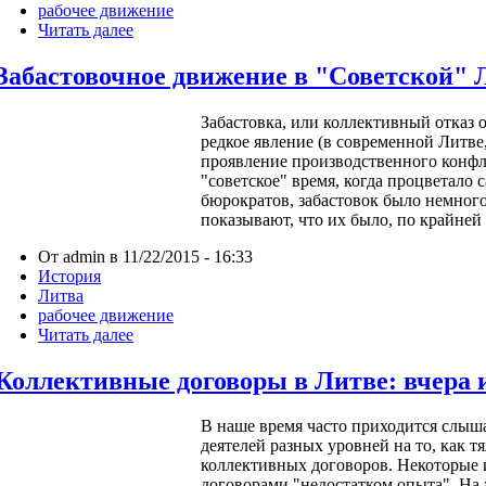
рабочее движение
Читать далее
Забастовочное движение в "Советской" Л
Забастовка, или коллективный отказ 
редкое явление (в современной Литве, –
проявление производственного конфл
"советское" время, когда процветало
бюрократов, забастовок было немног
показывают, что их было, по крайней 
От admin в 11/22/2015 - 16:33
История
Литва
рабочее движение
Читать далее
Коллективные договоры в Литве: вчера и
В наше время часто приходится слы
деятелей разных уровней на то, как 
коллективных договоров. Некоторые 
договорами "недостатком опыта". На 