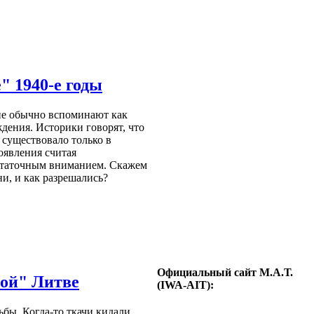
" 1940-е годы
не обычно вспоминают как
дения. Историки говорят, что
 существовало только в
оявления считая
статочным вниманием. Скажем
, и как разрешались?
Официальный сайт М.А.Т.
кой" Литве
(IWA-AIT):
ьбы. Когда-то ткачи кидали