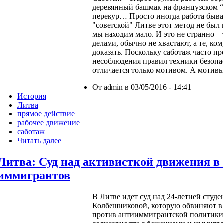
деревянный башмак на французском “S
перекур… Просто иногда работа быв
"советской" Литве этот метод не был 
мы находим мало. И это не странно – 
делами, обычно не хвастают, а те, ком
доказать. Поскольку саботаж часто пр
несоблюдения правил техники безопа
отличается только мотивом. А мотив
От admin в 03/05/2016 - 14:41
История
Литва
прямое действие
рабочее движение
саботаж
Читать далее
Литва: Суд над активисткой движения в
иммигрантов
В Литве идет суд над 24-летней студ
Колбешниковой, которую обвиняют в 
против антииммигрантской политики 