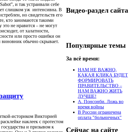
abot”, и так устраивали себе
Видео-раздел сайта
ает слишком уж интенсивна. В
истреблен, но свидетельств его
те, кто занимаются такими
у это не нравится – не могут
оисходит, от халатности,
сности или просто ошибки он
ы виновник обычно скрывает.
Популярные темы
За всё время:
НАМ НЕ ВАЖНО,
КАКАЯ КЛИКА БУДЕТ
ФОРМИРОВАТЬ
ПРАВИТЕЛЬСТВО –
НАМ ВАЖНО ЖИТЬ
 защиту
ЛУЧШЕ!
А. Понсонби. Ложь во
время войны
В России ограничена
енткой-историком Викторией
оплата "больничных"
расклейке наклеек с протестом
государства и призывом к
Сейчас на сайте