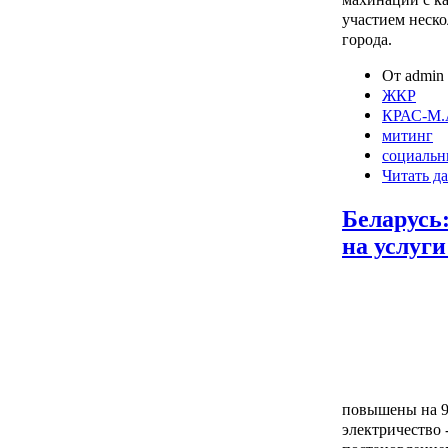
участием неск
города.
От admin 
ЖКР
КРАС-М.
митинг
социальн
Читать да
Беларусь
на услуг
повышены на 9%
электричество 