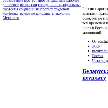
образование
протест
против фашизма
рабочее
движение
репрессии
солидарность
социальные
России царят т
протесты
социальный протест
трудовой
властями граж
конфликт
трудовые конфликты
экология
Мета теги
бока, битые в 
тем временем н
июля в России
монополий.
От admin3
ЖКР
капитали
Россия
Читать да
Беларусь
неуплату