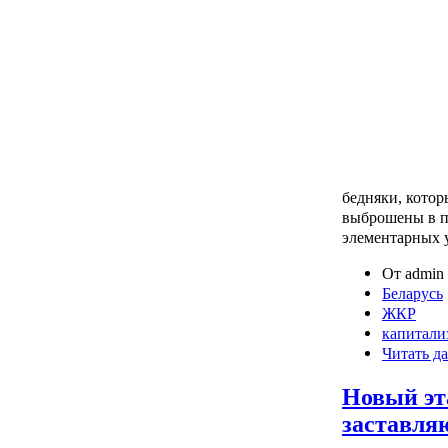
бедняки, котор
выброшены в п
элементарных у
От admin 
Беларусь
ЖКР
капитали
Читать да
Новый эт
заставля