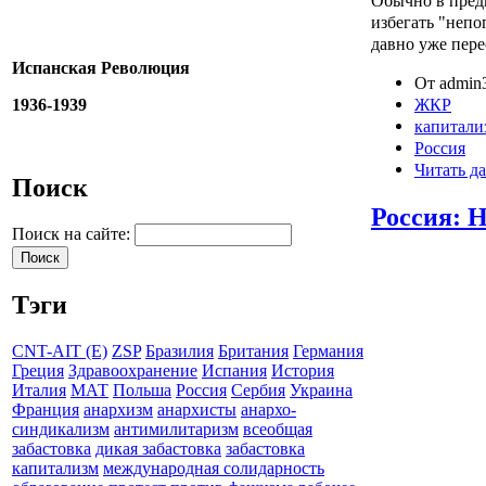
Обычно в пред
избегать "неп
давно уже пере
Испанская Революция
От admin3
ЖКР
1936-1939
капитали
Россия
Читать да
Поиск
Россия: 
Поиск на сайте:
Тэги
CNT-AIT (E)
ZSP
Бразилия
Британия
Германия
Греция
Здравоохранение
Испания
История
Италия
МАТ
Польша
Россия
Сербия
Украина
Франция
анархизм
анархисты
анархо-
синдикализм
антимилитаризм
всеобщая
забастовка
дикая забастовка
забастовка
капитализм
международная солидарность