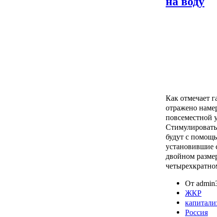
на воду
Как отмечает г
отражено наме
повсеместной 
Стимулировать 
будут с помощью
установившие сч
двойном размере
четырехкратно
От admin3
ЖКР
капитали
Россия